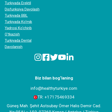
Turkiyada Erektil
Disfunksiya Davolash
Turkiyada BBL
Turkiyada Ko‘mik
Yadrosi Ko‘chirib
O‘tkazish
Turkiyada Dental
Davolanish
Biz bilan bog‘laning
info@healthyturkiye.com
TR:
+‪17175469334‬
Güneş Mah. Şehit Astsubay Ömer Halis Demir Cad.
No:95AI – 159, 07260 Kepez / Antalya / Türkiye