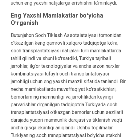
uchun eng yaxshi natijalarga erishishni taʼminlaydi.
Eng Yaxshi Mamlakatlar boʻyicha
Oʻrganish
Butunjahon Soch Tiklash Assotsiatsiyasi tomonidan
o'tkazilgan keng qamrovli xalqaro tadqiqotga ko'ra,
soch transplantatsiyasi natijalari turli mamlakatlarda
tahlil qilindi va shuni ko'rsatdiki, Turkiya tajribali
jarrohlar, ilg'or texnologiyalar va ancha arzon narxlar
kombinatsiyasi tufayli soch transplantatsiyasi
jarrohligi uchun eng yaxshi manzil sifatida tanlandi. Bir
necha mamlakatlarda muvaffaqiyat ko'rsatkichlari,
bemorlarning mamnunligi va jarrohlikdan keyingi
parvarishlar o'rganilgan tadqiqotda Turkiyada soch
transplantatsiyasi o'tkazgan bemorlar uchun sezilarli
darajada yuqori mamnunlik darajasi va tiklanish vaqti
ancha qisqa ekanligi aniqlandi. Ushbu topilmalar
Turkiyaning soch transplantatsiyasi bo'yicha etakchi