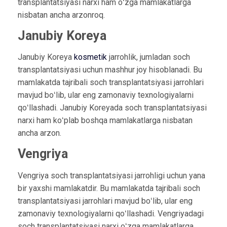
transplantatsiyasi narxi ham oʻzga mamlakatlarga
nisbatan ancha arzonroq.
Janubiy Koreya
Janubiy Koreya
kosmetik
jarrohlik, jumladan soch
transplantatsiyasi uchun mashhur joy hisoblanadi. Bu
mamlakatda tajribali soch transplantatsiyasi jarrohlari
mavjud boʻlib, ular eng zamonaviy texnologiyalarni
qoʻllashadi. Janubiy Koreyada soch transplantatsiyasi
narxi ham koʻplab boshqa mamlakatlarga nisbatan
ancha arzon.
Vengriya
Vengriya soch transplantatsiyasi jarrohligi uchun yana
bir yaxshi mamlakatdir. Bu mamlakatda tajribali soch
transplantatsiyasi jarrohlari mavjud boʻlib, ular eng
zamonaviy texnologiyalarni qoʻllashadi. Vengriyadagi
soch transplantatsiyasi narxi oʻzga mamlakatlarga