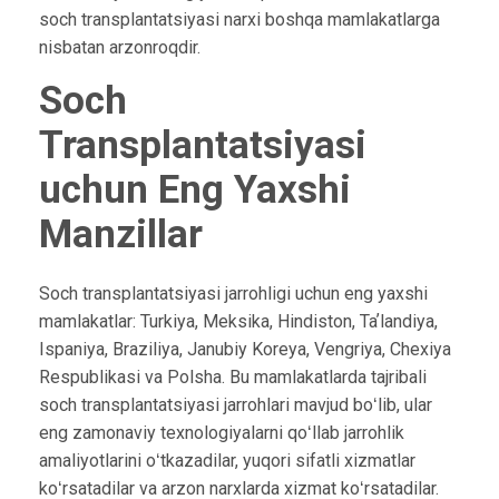
soch transplantatsiyasi narxi boshqa mamlakatlarga
nisbatan arzonroqdir.
Soch
Transplantatsiyasi
uchun Eng Yaxshi
Manzillar
Soch transplantatsiyasi jarrohligi uchun eng yaxshi
mamlakatlar: Turkiya, Meksika, Hindiston, Taʼlandiya,
Ispaniya, Braziliya, Janubiy Koreya, Vengriya, Chexiya
Respublikasi va Polsha. Bu mamlakatlarda tajribali
soch transplantatsiyasi jarrohlari mavjud boʻlib, ular
eng zamonaviy texnologiyalarni qoʻllab jarrohlik
amaliyotlarini oʻtkazadilar, yuqori sifatli xizmatlar
koʻrsatadilar va arzon narxlarda xizmat koʻrsatadilar.