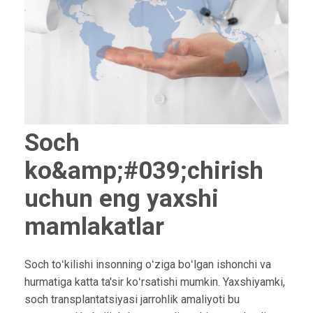
Soch
ko&amp;#039;chirish
uchun eng yaxshi
mamlakatlar
Soch toʻkilishi insonning oʻziga boʻlgan ishonchi va
hurmatiga katta ta'sir koʻrsatishi mumkin. Yaxshiyamki,
soch transplantatsiyasi jarrohlik amaliyoti bu