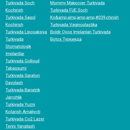
Turkiyada Soch
Mommy Makeover Turkiyada
Kochirish
Turkiyada FUE Soch
Turkiyada Saqol
Ko&amp;amp;amp;amp;#039;chirish
Kochirish
Turkiyada Vaginoplastika
Turkiyada Liposaksiya
Boldir Oyoq Implanlari Turkiyada
Turkiyada
Botox Туркияда
Stomatologik
Implantlar
Turkiyada Gollivud
Tabassumi
Turkiyada Saraton
Davolash
Turkiyada Bariatrik
Jarrohlik
Turkiyada Yuzni
Kotarish Amaliyoti
Turkiyada Co2 Lazer
Terini Yangilash