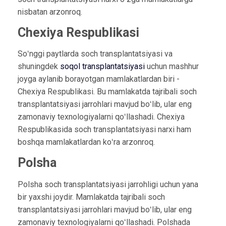
nisbatan arzonroq.
Chexiya Respublikasi
Soʻnggi paytlarda soch transplantatsiyasi va
shuningdek
soqol transplantatsiyasi
uchun mashhur
joyga aylanib borayotgan mamlakatlardan biri -
Chexiya Respublikasi. Bu mamlakatda tajribali soch
transplantatsiyasi jarrohlari mavjud boʻlib, ular eng
zamonaviy texnologiyalarni qoʻllashadi. Chexiya
Respublikasida soch transplantatsiyasi narxi ham
boshqa mamlakatlardan koʻra arzonroq.
Polsha
Polsha soch transplantatsiyasi jarrohligi uchun yana
bir yaxshi joydir. Mamlakatda tajribali soch
transplantatsiyasi jarrohlari mavjud boʻlib, ular eng
zamonaviy texnologiyalarni qoʻllashadi. Polshada