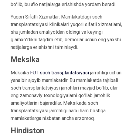
boʻlib, bu a'lo natijalarga erishishda yordam beradi.
Yuqori Sifatli Xizmatlar: Mamlakatdagi soch
transplantatsiyasi klinikalari yuqori sifatli xizmatlarni,
shu jumladan amaliyotdan oldingi va keyingi
gʻamxoʻrlikni taqdim etib, bemorlar uchun eng yaxshi
natijalarga erishishni ta'minlaydi.
Meksika
Meksika
FUT soch transplantatsiyasi
jarrohligi uchun
yana bir ajoyib mamlakatdir. Bu mamlakatda tajribali
soch transplantatsiyasi jarrohlari mavjud boʻlib, ular
eng zamonaviy texnologiyalarni qoʻllab jarrohlik
amaliyotlarini bajaradilar. Meksikada soch
transplantatsiyasi jarrohligi narxi ham boshqa
mamlakatlarga nisbatan ancha arzonroq.
Hindiston