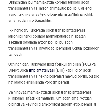
Birinchidan, bu mamlakatda koʻplab tajribali soch
transplantatsiyasi jarrohlari mavjud boʻlib, ular eng
yangi texnikalar va texnologiyalarni qoʻllab jarrohlik
amaliyotlarini oʻtkazadilar.
Ikkinchidan, Turkiyada soch transplantatsiyasi
jarrohligi narxi boshqa mamlakatlarga nisbatan
sezilarli darajada arzon boʻlib, bu soch
transplantatsiyasi niyatidagi bemorlar uchun jozibador
tanlovdir.
Uchinchidan, Turkiyada ildiz follikullari olish (FUE) va
Direkt Soch
Implantatsiyasi
(DHI) kabi ilgʻor soch
transplantatsiyasi texnologiyalari mavjud boʻlib, bu a'lo
natijalarga erishishda yordam beradi.
Va nihoyat, mamlakatdagi soch transplantatsiyasi
klinikalari sifatli xizmatlarni, jumladan amaliyotdan
oldingi va keyingi gʻamxoʻrlikni taqdim etib, bemorlar