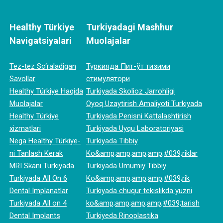
Healthy Türkiye
Turkiyadagi Mashhur
Navigatsiyalari
Muolajalar
Tez-tez So‘raladigan
Туркияда Пит-ўт тизими
Savollar
стимулятори
Healthy Türkiye Haqida
Turkiyada Skolioz Jarrohligi
Muolajalar
Oyoq Uzaytirish Amaliyoti Turkiyada
Healthy Türkiye
Turkiyada Penisni Kattalashtirish
xizmatlari
Turkiyada Uyqu Laboratoriyasi
Nega Healthy Türkiye-
Turkiyada Tibbiy
ni Tanlash Kerak
Ko&amp;amp;amp;amp;#039;riklar
MRI Skani Turkiyada
Turkiyada Umumiy Tibbiy
Turkiyada All On 6
Ko&amp;amp;amp;amp;#039;rik
Dental Implanatlar
Turkiyada chuqur tekislikda yuzni
Turkiyada All on 4
ko&amp;amp;amp;amp;#039;tarish
Dental Implants
Turkiyeda Rinoplastika