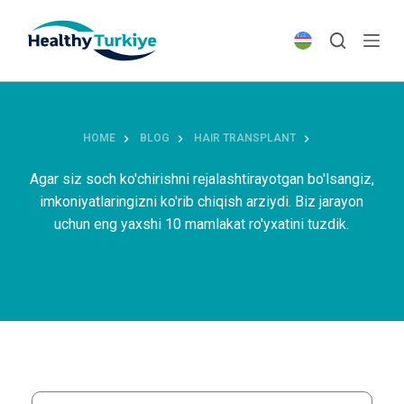
S
k
i
p
t
o
HOME
BLOG
HAIR TRANSPLANT
c
o
Agar siz soch ko'chirishni rejalashtirayotgan bo'lsangiz,
n
imkoniyatlaringizni ko'rib chiqish arziydi. Biz jarayon
t
uchun eng yaxshi 10 mamlakat ro'yxatini tuzdik.
e
n
t