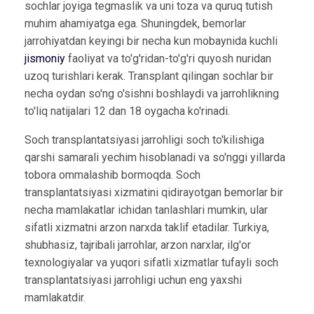
sochlar joyiga tegmaslik va uni toza va quruq tutish
muhim ahamiyatga ega. Shuningdek, bemorlar
jarrohiyatdan keyingi bir necha kun mobaynida kuchli
jismoniy
faoliyat va to'g'ridan-to'g'ri quyosh nuridan
uzoq turishlari kerak. Transplant qilingan sochlar bir
necha oydan so'ng o'sishni boshlaydi va jarrohlikning
to'liq natijalari 12 dan 18 oygacha ko'rinadi.
Soch transplantatsiyasi jarrohligi soch to'kilishiga
qarshi samarali yechim hisoblanadi va so'nggi yillarda
tobora ommalashib bormoqda. Soch
transplantatsiyasi xizmatini qidirayotgan bemorlar bir
necha mamlakatlar ichidan tanlashlari mumkin, ular
sifatli xizmatni arzon narxda taklif etadilar. Turkiya,
shubhasiz, tajribali jarrohlar, arzon narxlar, ilg'or
texnologiyalar va yuqori sifatli xizmatlar tufayli soch
transplantatsiyasi jarrohligi uchun eng yaxshi
mamlakatdir.