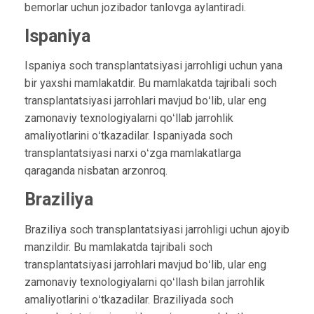
bemorlar uchun jozibador tanlovga aylantiradi.
Ispaniya
Ispaniya soch transplantatsiyasi jarrohligi uchun yana
bir yaxshi mamlakatdir. Bu mamlakatda tajribali soch
transplantatsiyasi jarrohlari mavjud boʻlib, ular eng
zamonaviy texnologiyalarni qoʻllab jarrohlik
amaliyotlarini oʻtkazadilar. Ispaniyada soch
transplantatsiyasi narxi oʻzga mamlakatlarga
qaraganda nisbatan arzonroq.
Braziliya
Braziliya soch transplantatsiyasi jarrohligi uchun ajoyib
manzildir. Bu mamlakatda tajribali soch
transplantatsiyasi jarrohlari mavjud boʻlib, ular eng
zamonaviy texnologiyalarni qoʻllash bilan jarrohlik
amaliyotlarini oʻtkazadilar. Braziliyada soch