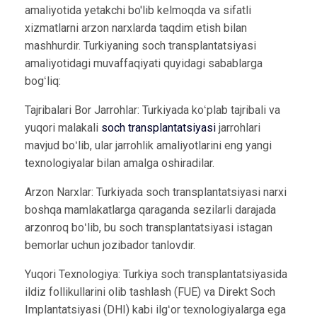
amaliyotida yetakchi bo'lib kelmoqda va sifatli
xizmatlarni arzon narxlarda taqdim etish bilan
mashhurdir. Turkiyaning soch transplantatsiyasi
amaliyotidagi muvaffaqiyati quyidagi sabablarga
bogʻliq:
Tajribalari Bor Jarrohlar: Turkiyada koʻplab tajribali va
yuqori malakali
soch transplantatsiyasi
jarrohlari
mavjud boʻlib, ular jarrohlik amaliyotlarini eng yangi
texnologiyalar bilan amalga oshiradilar.
Arzon Narxlar: Turkiyada soch transplantatsiyasi narxi
boshqa mamlakatlarga qaraganda sezilarli darajada
arzonroq boʻlib, bu soch transplantatsiyasi istagan
bemorlar uchun jozibador tanlovdir.
Yuqori Texnologiya: Turkiya soch transplantatsiyasida
ildiz follikullarini olib tashlash (FUE) va Direkt Soch
Implantatsiyasi (DHI) kabi ilgʻor texnologiyalarga ega