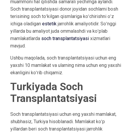
muammoni hal qilishda samarali yechimga aylandi.
Soch transplantatsiyasi donor joyidan sochlarni bosh
terisining soch toʻkilgan qismlariga koʻchirishni oʻz
ichiga oladigan
estetik
jarrohlik amaliyotidir. Soʻnggi
yillarda bu amaliyot juda ommalashdi va koʻplab
mamlakatlarda
soch transplantatsiyasi
xizmatlari
mavjud.
Ushbu maqolada, soch transplantatsiyasi uchun eng
yaxshi 10 mamlakat va ularning nima uchun eng yaxshi
ekanligini koʻrib chiqamiz.
Turkiyada Soch
Transplantatsiyasi
Soch transplantatsiyasi uchun eng yaxshi mamlakat,
shubhasiz, Turkiya hisoblanadi. Mamlakat koʻp
yillardan beri soch transplantatsiyasi jarrohlik