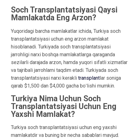
Soch Transplantatsiyasi Qaysi
Mamlakatda Eng Arzon?
Yuqoridagi barcha mamlakatlar ichida, Turkiya soch
transplantatsiyasi uchun eng arzon mamlakat
hisoblanadi. Turkiyada soch transplantatsiyasi
jarrohligi narxi boshqa mamlakatlarga qaraganda
sezilarli darajada arzon, hamda yuqori sifatli xizmatlar
va tajribali jarrohlarni taqdim etadi. Turkiyada soch
transplantatsiyasi narxi kerakli
transplant
lar soniga
qarab $1,500 dan $4,000 gacha boʻlishi mumkin.
Turkiya Nima Uchun Soch
Transplantatsiyasi Uchun Eng
Yaxshi Mamlakat?
Turkiya soch transplantatsiyasi uchun eng yaxshi
mamlakatdir va buning bir necha sabablari mavjud.