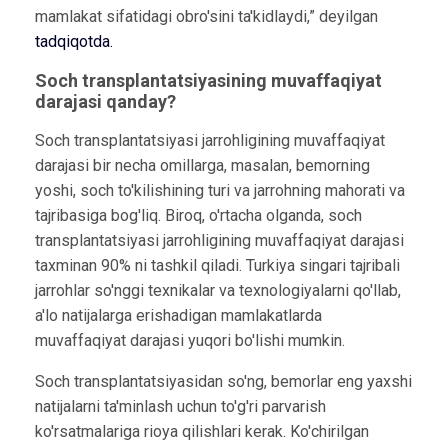
mamlakat sifatidagi obro'sini ta'kidlaydi,” deyilgan
tadqiqotda.
Soch transplantatsiyasining muvaffaqiyat
darajasi qanday?
Soch transplantatsiyasi jarrohligining muvaffaqiyat
darajasi bir necha omillarga, masalan, bemorning
yoshi, soch to'kilishining turi va jarrohning mahorati va
tajribasiga bog'liq. Biroq, o'rtacha olganda, soch
transplantatsiyasi jarrohligining muvaffaqiyat darajasi
taxminan 90% ni tashkil qiladi. Turkiya singari tajribali
jarrohlar so'nggi texnikalar va texnologiyalarni qo'llab,
a'lo natijalarga erishadigan mamlakatlarda
muvaffaqiyat darajasi yuqori bo'lishi mumkin.
Soch transplantatsiyasidan so'ng, bemorlar eng yaxshi
natijalarni ta'minlash uchun to'g'ri parvarish
ko'rsatmalariga rioya qilishlari kerak. Ko'chirilgan