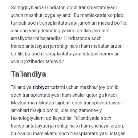
Soʻnggi yillarda Hindiston soch transplantatsiyasi
uchun mashhur joyga aylandi. Bu mamlakatda koʻplab
tajribali soch transplantatsiyasi jarrohlari mavjud boʻlib,
ular eng yangi texnologiyalarni qoʻllab jarrohlik
amaliyotlarini bajaradilar. Hindistonda soch
transplantatsiyasi jarrohligi narxi ham nisbatan arzon
boʻlib, bu soch transplantatsiyasi istagan bemorlar
uchun jozibador tanlovdir.
Taʼlandiya
Taʼlandiya
tibbiyot
turizmi uchun mashhur joy boʻlib,
soch transplantatsiyasi ham shular qatoriga kiradi.
Mazkur mamlakatda tajribali soch transplantatsiyasi
jarrohlari mavjud boʻlib, ular eng zamonaviy
texnologiyalarni qoʻllayadilar. Taʼlandiyada soch
transplantatsiyasi jarrohligi narxi ham anchayin arzon,
bu esa bu mamlakatni soch transplantatsiyasi istagan