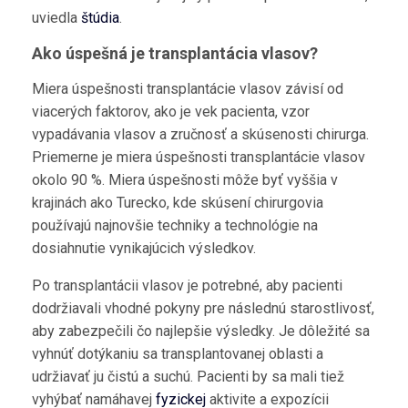
uviedla
štúdia
.
Ako úspešná je transplantácia vlasov?
Miera úspešnosti transplantácie vlasov závisí od
viacerých faktorov, ako je vek pacienta, vzor
vypadávania vlasov a zručnosť a skúsenosti chirurga.
Priemerne je miera úspešnosti transplantácie vlasov
okolo 90 %. Miera úspešnosti môže byť vyššia v
krajinách ako Turecko, kde skúsení chirurgovia
používajú najnovšie techniky a technológie na
dosiahnutie vynikajúcich výsledkov.
Po transplantácii vlasov je potrebné, aby pacienti
dodržiavali vhodné pokyny pre následnú starostlivosť,
aby zabezpečili čo najlepšie výsledky. Je dôležité sa
vyhnúť dotýkaniu sa transplantovanej oblasti a
udržiavať ju čistú a suchú. Pacienti by sa mali tiež
vyhýbať namáhavej
fyzickej
aktivite a expozícii