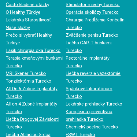
Často kladené otázky
Stimulátor miechy Turecko
O Healthy Türkiye
Operácia skoliózy Turecko
Lekárska Starostlivosť
Chirurgia Predĺženia Končatín
Naše služby
Turecko
Prečo si vybrať Healthy
Zväčšenie penisu Turecko
Türkiye
Liečba CAR-T bunkami
Lasik chirurgia oka Turecko
Turecko
Terapia kmeňovými bunkami
Pectorálne implantáty
Turecko
Turecko
MRI Skener Turecko
Liečba reverzie vazektómie
Tonzilektómia Turecko
Turecko
All On 6 Zubné Implantáty
Spánkové laboratórium
Turecko
Turecko
All on 4 Zubné Implantáty
Lekárske prehliadky Turecko
Turecko
Komplexná preventívna
Liečba Drogovej Závislosti
prehliadka Turecko
Turecko
Chemický peeling Turecko
Liečba Abláciou Srdca
ESWT Turecko