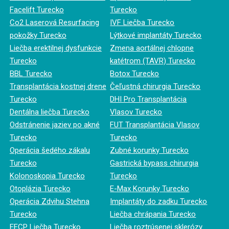
Facelift Turecko
Turecko
Co2 Laserová Resurfacing
IVF Liečba Turecko
pokožky Turecko
Lýtkové implantáty Turecko
Liečba erektilnej dysfunkcie
Zmena aortálnej chlopne
Turecko
katétrom (TAVR) Turecko
BBL Turecko
Botox Turecko
Transplantácia kostnej drene
Čeľustná chirurgia Turecko
Turecko
DHI Pro Transplantácia
Dentálna liečba Turecko
Vlasov Turecko
Odstránenie jaziev po akné
FUT Transplantácia Vlasov
Turecko
Turecko
Operácia šedého zákalu
Zubné korunky Turecko
Turecko
Gastrická bypass chirurgia
Kolonoskopia Turecko
Turecko
Otoplázia Turecko
E-Max Korunky Turecko
Operácia Zdvihu Stehna
Implantáty do zadku Turecko
Turecko
Liečba chrápania Turecko
EECP Liečba Turecko
Liečba roztrúsenej sklerózy