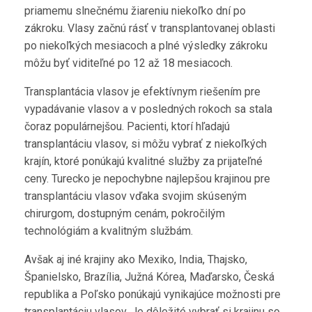
priamemu slnečnému žiareniu niekoľko dní po
zákroku. Vlasy začnú rásť v transplantovanej oblasti
po niekoľkých mesiacoch a plné výsledky zákroku
môžu byť viditeľné po 12 až 18 mesiacoch.
Transplantácia vlasov je efektívnym riešením pre
vypadávanie vlasov a v posledných rokoch sa stala
čoraz populárnejšou. Pacienti, ktorí hľadajú
transplantáciu vlasov, si môžu vybrať z niekoľkých
krajín, ktoré ponúkajú kvalitné služby za prijateľné
ceny. Turecko je nepochybne najlepšou krajinou pre
transplantáciu vlasov vďaka svojim skúseným
chirurgom, dostupným cenám, pokročilým
technológiám a kvalitným službám.
Avšak aj iné krajiny ako Mexiko, India, Thajsko,
Španielsko, Brazília, Južná Kórea, Maďarsko, Česká
republika a Poľsko ponúkajú vynikajúce možnosti pre
transplantáciu vlasov. Je dôležité vybrať si krajinu so