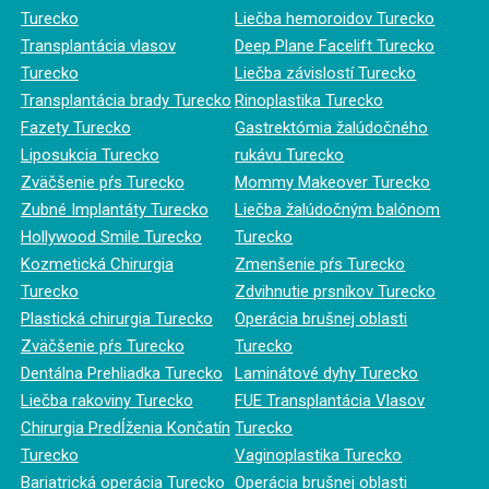
Turecko
Liečba hemoroidov Turecko
Transplantácia vlasov
Deep Plane Facelift Turecko
Turecko
Liečba závislostí Turecko
Transplantácia brady Turecko
Rinoplastika Turecko
Fazety Turecko
Gastrektómia žalúdočného
Liposukcia Turecko
rukávu Turecko
Zväčšenie pŕs Turecko
Mommy Makeover Turecko
Zubné Implantáty Turecko
Liečba žalúdočným balónom
Hollywood Smile Turecko
Turecko
Kozmetická Chirurgia
Zmenšenie pŕs Turecko
Turecko
Zdvihnutie prsníkov Turecko
Plastická chirurgia Turecko
Operácia brušnej oblasti
Zväčšenie pŕs Turecko
Turecko
Dentálna Prehliadka Turecko
Laminátové dyhy Turecko
Liečba rakoviny Turecko
FUE Transplantácia Vlasov
Chirurgia Predĺženia Končatín
Turecko
Turecko
Vaginoplastika Turecko
Bariatrická operácia Turecko
Operácia brušnej oblasti