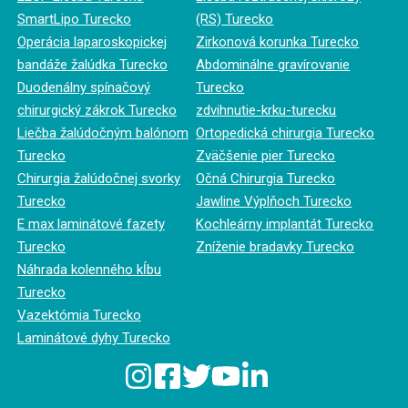
SmartLipo Turecko
(RS) Turecko
Operácia laparoskopickej
Zirkonová korunka Turecko
bandáže žalúdka Turecko
Abdominálne gravírovanie
Duodenálny spínačový
Turecko
chirurgický zákrok Turecko
zdvihnutie-krku-turecku
Liečba žalúdočným balónom
Ortopedická chirurgia Turecko
Turecko
Zväčšenie pier Turecko
Chirurgia žalúdočnej svorky
Očná Chirurgia Turecko
Turecko
Jawline Výplňoch Turecko
E max laminátové fazety
Kochleárny implantát Turecko
Turecko
Zníženie bradavky Turecko
Náhrada kolenného kĺbu
Turecko
Vazektómia Turecko
Laminátové dyhy Turecko