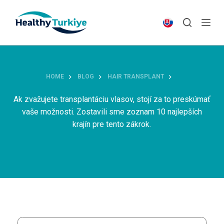
S
k
i
p
t
o
HOME
BLOG
HAIR TRANSPLANT
c
o
Ak zvažujete transplantáciu vlasov, stojí za to preskúmať
n
vaše možnosti. Zostavili sme zoznam 10 najlepších
t
krajín pre tento zákrok.
e
n
t