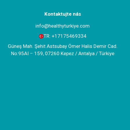
Kontaktujte nás
info@healthyturkiye.com
TR:
+‪17175469334‬
Güneş Mah. Şehit Astsubay Ömer Halis Demir Cad.
No:95AI – 159, 07260 Kepez / Antalya / Türkiye