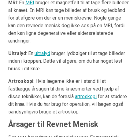
MRI
: En
MRI
bruger et magnetfelt til at tage flere billeder
af knæet. En MRI kan tage billeder af brusk og ledbånd
for at afgøre om der er en meniskrevne. Nogle gange
kan den revnede menisk dog ikke ses på en MRI, fordi
den kan ligne degenerative eller aldersrelaterede
ændringer.
Ultralyd
: En
ultralyd
bruger lydbølger til at tage billeder
inden i kroppen. Dette vil afgøre, om du har noget løst
brusk i dit knæ.
Artroskopi
: Hvis lægerne ikke er i stand til at
fastlægge årsagen til dine knæsmerter ved hjælp af
disse teknikker, kan de foreslå
artroskopi
for at studere
dit knæ. Hvis du har brug for operation, vil lægen også
sandsynligvis bruge et artroskop.
Årsager til Revnet Menisk