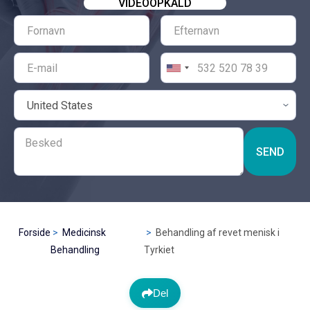
VIDEOOPKALD
SEND
Forside
Medicinsk
Behandling af revet menisk i
Behandling
Tyrkiet
Del