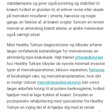
støddæmpere og giver også polstring og stabilitet til
knæet, hvilket er grunden til, at enhver revne eller skade
på menisken resulterer i smerte, hævelse og nogle
gange, en følelse af, at knæet svigter. Selvom en revnet
menisk er almindelig blandt atleter, er ældre mennesker
også særligt udsat.
Med Healthy Türkiye diagnosticerer og tilbyder erfarne
læger omfattende behandlinger for meniskrevner, en
almindelig type knæskade. Højt trænet
ortopædkirurger
hos Healthy Türkiye tilbyder de nyeste minimalt invasive
typer af meniskoperationer, inklusiv reparation,
fjernelse
af beskadiget væv, og menisktransplantation, hvor det
er muligt. Udover
meniskreparationskirurgi
, kan vores
læger anbefale kirurgi til at justere benknoglerne, hvilket
hjælper med at tage trykket af knæet. Desuden er
postoperativ rehabilitering med specialister fra Healthy
Türkiye en vigtig del af at hjælpe dig med at vende