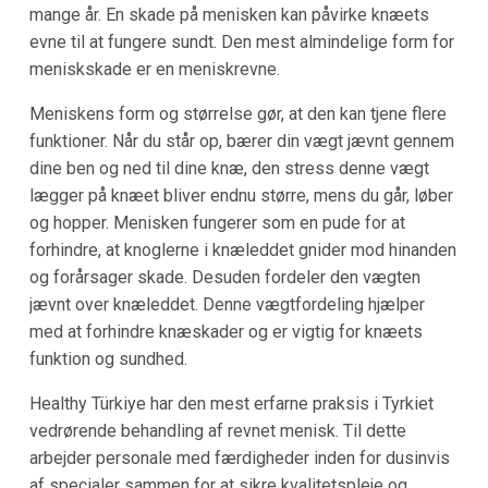
mange år. En skade på menisken kan påvirke knæets
evne til at fungere sundt. Den mest almindelige form for
meniskskade er en meniskrevne.
Meniskens form og størrelse gør, at den kan tjene flere
funktioner. Når du står op, bærer din vægt jævnt gennem
dine ben og ned til dine knæ, den stress denne vægt
lægger på knæet bliver endnu større, mens du går, løber
og hopper. Menisken fungerer som en pude for at
forhindre, at knoglerne i knæleddet gnider mod hinanden
og forårsager skade. Desuden fordeler den vægten
jævnt over knæleddet. Denne vægtfordeling hjælper
med at forhindre knæskader og er vigtig for knæets
funktion og sundhed.
Healthy Türkiye har den mest erfarne praksis i Tyrkiet
vedrørende behandling af revnet menisk. Til dette
arbejder personale med færdigheder inden for dusinvis
af specialer sammen for at sikre kvalitetspleje og