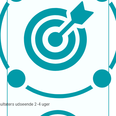
ultaters udseende
2-4 uger