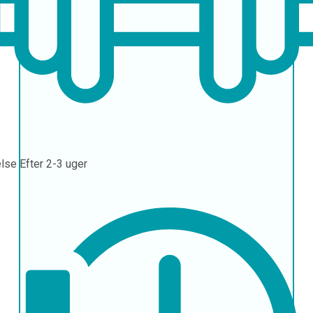
else
Efter 2-3 uger