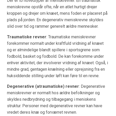
Der er to hovedtyper af meniskrevner. En traumatisk
meniskrevne opstår ofte, når en atlet hurtigt drejer
kroppen og drejer om knæet, mens foden er placeret på
plads på jorden. En degenerativ meniskrevne skyldes
slid over tid og rammer generelt ældre mennesker.
Traumatiske revner
: Traumatiske meniskrevner
forekommer normalt under kraftfuld vridning af knæet
og er almindelige blandt spillere i sportsgrene som
fodbold, basket og fodbold. De kan forekomme under
enhver aktivitet, der involverer vridning af knæet. Også, i
mindre grad, gentagen knælning eller oprejsning fra en
huksiddende stilling under løft kan føre til en revne.
Degenerative (atraumatiske) revner
: Degenerative
meniskrevner er normalt hos ældre befolkninger og
skyldes nedbrydning og tilbagegang i meniskens
struktur. Personer med degenerative revner kan have
vredet deres knæ og forværret revnen.