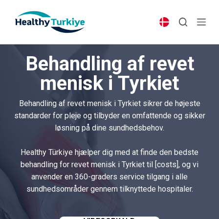
S
k
i
p
Behandling af revet
t
o
menisk i Tyrkiet
c
o
Behandling af revet menisk i Tyrkiet sikrer de højeste
n
standarder for pleje og tilbyder en omfattende og sikker
t
løsning på dine sundhedsbehov.
e
n
Healthy Türkiye hjælper dig med at finde den bedste
t
behandling for revet menisk i Tyrkiet til [costs], og vi
anvender en 360-graders service tilgang i alle
sundhedsområder gennem tilknyttede hospitaler.