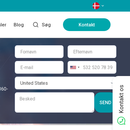
SPROG
ler
Blog
Søg
Kontakt
Kontakt os
 360-
SEND