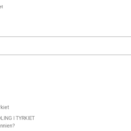
et
rkiet
ING I TYRKIET
tannien?