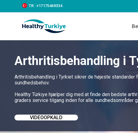
S
TR:
:+‪17175469334‬
k
i
p
Be
t
o
c
o
n
Arthritisbehandling i T
t
e
n
t
Arthritisbehandling i Tyrkiet sikrer de højeste standarder 
sundhedsbehov.
Healthy Türkiye hjælper dig med at finde den bedste arthr
graders service tilgang inden for alle sundhedsområder g
VIDEOOPKALD