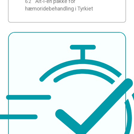
Alt-i-en pakke for
hæmoridebehandling i Tyrkiet