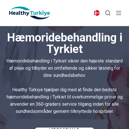
S
k
i
p
Hæmoridebehandling i
t
o
Tyrkiet
c
o
Hæmoridebehandling i Tyrkiet sikrer den højeste standard
n
af pleje og tilbyder en omfattende og sikker løsning for
t
dine sundhedsbehov.
e
n
Healthy Türkiye hjælper dig med at finde den bedste
t
hæmoridebehandling i Tyrkiet til overkommelige priser og
anvender en 360-graders service tilgang inden for alle
sundhedsområder gennem tilknyttede hospitaler.