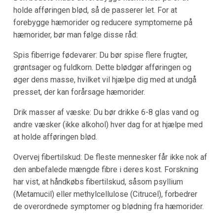
holde afføringen blød, så de passerer let. For at
forebygge hæmorider og reducere symptomerne på
hæmorider, bør man følge disse råd:
Spis fiberrige fødevarer: Du bør spise flere frugter,
grøntsager og fuldkorn. Dette blødgør afføringen og
øger dens masse, hvilket vil hjælpe dig med at undgå
presset, der kan forårsage hæmorider.
Drik masser af væske: Du bør drikke 6-8 glas vand og
andre væsker (ikke alkohol) hver dag for at hjælpe med
at holde afføringen blød.
Overvej fibertilskud: De fleste mennesker får ikke nok af
den anbefalede mængde fibre i deres kost. Forskning
har vist, at håndkøbs fibertilskud, såsom psyllium
(Metamucil) eller methylcellulose (Citrucel), forbedrer
de overordnede symptomer og blødning fra hæmorider.