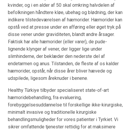
kvinder, og i en alder af 50 skal omkring halvdelen af
befolkningen håndtere kløe, ubehag og blødning, der kan
indikere tilstedeværelsen af hæmorider. Hæmorider kan
opstå ved at presse under en afføring eller øget tryk på
disse vener under graviditeten, blandt andre årsager.
Faktisk har alle hæmorider (eller varer), de pude-
lignende klynger af vener, der ligger lige under
slimhinderne, der beklæder den nederste del af
endetarmen og anus. Tilstanden, de fleste af os kalder
hæmorider, opstår, når disse årer bliver hævede og
udspilede, ligesom åreknuder i benene.
Healthy Türkiye tilbyder specialiseret state-of-art
hæmoridebehandling, fra evaluering,
forebyggelsesuddannelse til forskellige ikke-kirurgiske,
minimalt invasive og traditionelle kirurgiske
behandlingsmuligheder for vores patienter i Tyrkiet. Vi
sikrer omfattende tjenester rettidig for at maksimere