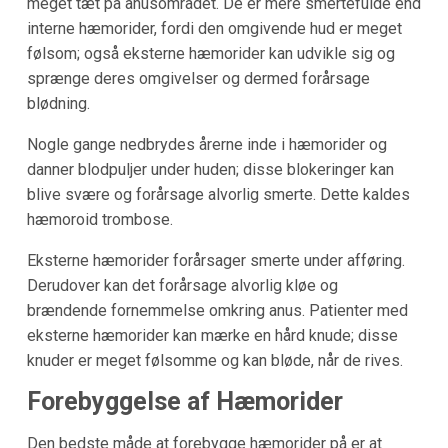
meget tæt på anusområdet. De er mere smertefulde end
interne hæmorider, fordi den omgivende hud er meget
følsom; også eksterne hæmorider kan udvikle sig og
sprænge deres omgivelser og dermed forårsage
blødning.
Nogle gange nedbrydes årerne inde i hæmorider og
danner blodpuljer under huden; disse blokeringer kan
blive svære og forårsage alvorlig smerte. Dette kaldes
hæmoroid trombose.
Eksterne hæmorider forårsager smerte under afføring.
Derudover kan det forårsage alvorlig kløe og
brændende fornemmelse omkring anus. Patienter med
eksterne hæmorider kan mærke en hård knude; disse
knuder er meget følsomme og kan bløde, når de rives.
Forebyggelse af Hæmorider
Den bedste måde at forebygge hæmorider på er at