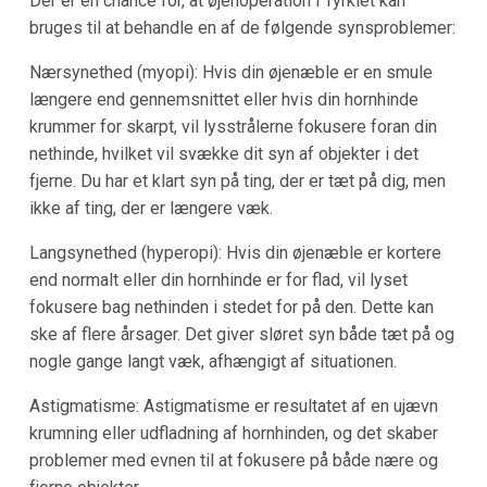
Der er en chance for, at øjenoperation i Tyrkiet kan
bruges til at behandle en af de følgende synsproblemer:
Nærsynethed (myopi): Hvis din øjenæble er en smule
længere end gennemsnittet eller hvis din hornhinde
krummer for skarpt, vil lysstrålerne fokusere foran din
nethinde, hvilket vil svække dit syn af objekter i det
fjerne. Du har et klart syn på ting, der er tæt på dig, men
ikke af ting, der er længere væk.
Langsynethed (hyperopi): Hvis din øjenæble er kortere
end normalt eller din hornhinde er for flad, vil lyset
fokusere bag nethinden i stedet for på den. Dette kan
ske af flere årsager. Det giver sløret syn både tæt på og
nogle gange langt væk, afhængigt af situationen.
Astigmatisme: Astigmatisme er resultatet af en ujævn
krumning eller udfladning af hornhinden, og det skaber
problemer med evnen til at fokusere på både nære og