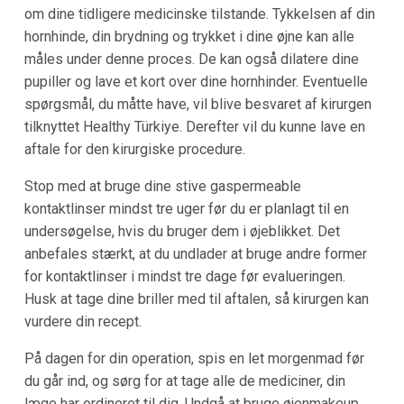
om dine tidligere medicinske tilstande. Tykkelsen af din
hornhinde, din brydning og trykket i dine øjne kan alle
måles under denne proces. De kan også dilatere dine
pupiller og lave et kort over dine hornhinder. Eventuelle
spørgsmål, du måtte have, vil blive besvaret af kirurgen
tilknyttet Healthy Türkiye. Derefter vil du kunne lave en
aftale for den kirurgiske procedure.
Stop med at bruge dine stive gaspermeable
kontaktlinser mindst tre uger før du er planlagt til en
undersøgelse, hvis du bruger dem i øjeblikket. Det
anbefales stærkt, at du undlader at bruge andre former
for kontaktlinser i mindst tre dage før evalueringen.
Husk at tage dine briller med til aftalen, så kirurgen kan
vurdere din recept.
På dagen for din operation, spis en let morgenmad før
du går ind, og sørg for at tage alle de mediciner, din
læge har ordineret til dig. Undgå at bruge øjenmakeup