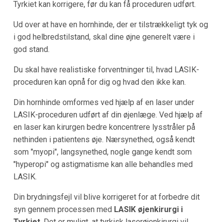
Tyrkiet kan korrigere, før du kan få proceduren udført.
Ud over at have en hornhinde, der er tilstrækkeligt tyk og
i god helbredstilstand, skal dine øjne generelt være i
god stand.
Du skal have realistiske forventninger til, hvad LASIK-
proceduren kan opnå for dig og hvad den ikke kan.
Din hornhinde omformes ved hjælp af en laser under
LASIK-proceduren udført af din øjenlæge. Ved hjælp af
en laser kan kirurgen bedre koncentrere lysstråler på
nethinden i patientens øje. Nærsynethed, også kendt
som "myopi", langsynethed, nogle gange kendt som
"hyperopi" og astigmatisme kan alle behandles med
LASIK.
Din brydningsfejl vil blive korrigeret for at forbedre dit
syn gennem processen med
LASIK øjenkirurgi i
Tyrkiet
. Det er muligt, at tyrkisk laserøjenkirurgi vil