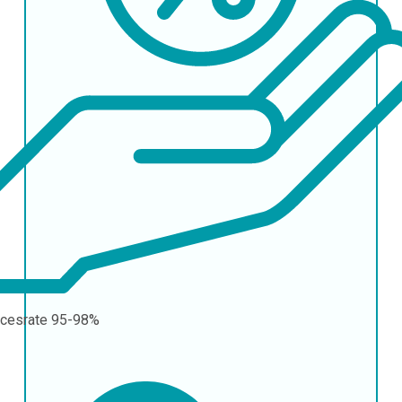
cesrate
95-98%