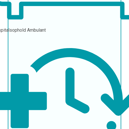
pitalsophold
Ambulant