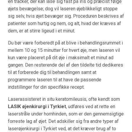
en tracker, der kan låse sig fast på iris og præcist følge
øjets bevægelse; dog vil laseren øjeblikkeligt stoppe
sig selv, hvis øjet bevæger sig. Proceduren beskrives af
patienter som hurtig og nem, og alt, hvad der kræves af
dem, er at stirre ligeud i et minut.
Du bør være forberedt på at blive i behandlingsrummet i
mellem 10 og 15 minutter for hvert øje, men laseren vil
kun være placeret på dit øje i maksimalt et minut ad
gangen. Den resterende del af den tildelte tid dedikeres
til at forberede dig til behandlingen samt at
programmere laseren til at have de passende
indstillinger for din specifikke recept.
Laserassisteret in situ keratomileusis, ofte kendt som
LASIK øjenkirurgi i Tyrkiet
, udføres ved at rette en
laserstråle under hornhinden, som er den gennemsigtige
forreste lag af øjet. Det adskiller sig fra andre typer af
laserøjenkirurgi i Tyrkiet ved, at det kræver brug af to