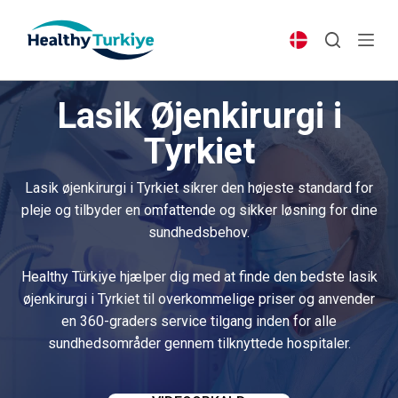
S
k
i
p
Lasik Øjenkirurgi i
t
o
Tyrkiet
c
o
Lasik øjenkirurgi i Tyrkiet sikrer den højeste standard for
n
pleje og tilbyder en omfattende og sikker løsning for dine
t
sundhedsbehov.
e
n
Healthy Türkiye hjælper dig med at finde den bedste lasik
t
øjenkirurgi i Tyrkiet til overkommelige priser og anvender
en 360-graders service tilgang inden for alle
sundhedsområder gennem tilknyttede hospitaler.