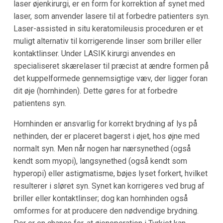
laser øjenkirurgi, er en form for korrektion af synet med
laser, som anvender lasere til at forbedre patienters syn.
Laser-assisted in situ keratomileusis proceduren er et
muligt alternativ til korrigerende linser som briller eller
kontaktlinser. Under LASIK kirurgi anvendes en
specialiseret skærelaser til præcist at ændre formen på
det kuppelformede gennemsigtige væv, der ligger foran
dit øje (hornhinden). Dette gøres for at forbedre
patientens syn.
Hornhinden er ansvarlig for korrekt brydning af lys på
nethinden, der er placeret bagerst i øjet, hos øjne med
normalt syn. Men når nogen har nærsynethed (også
kendt som myopi), langsynethed (også kendt som
hyperopi) eller astigmatisme, bøjes lyset forkert, hvilket
resulterer i sløret syn. Synet kan korrigeres ved brug af
briller eller kontaktlinser; dog kan hornhinden også
omformes for at producere den nødvendige brydning.