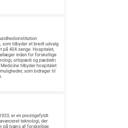
undhedsinstitution
l, som tilbyder et bredt udvalg
t på 404 senge. Hospitalet,
llæger inden for forskellige
ologi, ortopædi og pædiatri.
Medicine tilbyder hospitalet
uligheder, som bidrager til
.
 1920, er en prestigefyldt
avanceret teknologi, der
r på tværs af forskellige