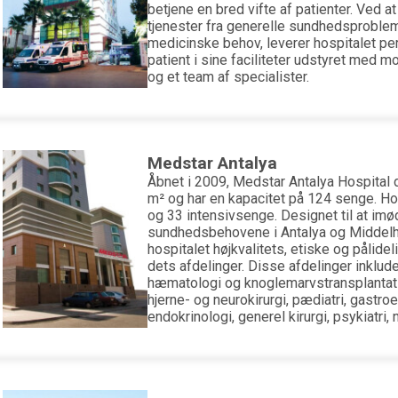
betjene en bred vifte af patienter. Ved a
tjenester fra generelle sundhedsproblem
medicinske behov, leverer hospitalet per
patient i sine faciliteter udstyret med 
og et team af specialister.
Medstar Antalya
Åbnet i 2009, Medstar Antalya Hospital
m² og har en kapacitet på 124 senge. Ho
og 33 intensivsenge. Designet til at i
sundhedsbehovene i Antalya og Middelha
hospitalet højkvalitets, etiske og pålide
dets afdelinger. Disse afdelinger inklud
hæmatologi og knoglemarvstransplantati
hjerne- og neurokirurgi, pædiatri, gastroe
endokrinologi, generel kirurgi, psykiatri,