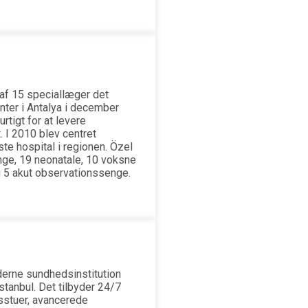
af 15 speciallæger det
nter i Antalya i december
tigt for at levere
 I 2010 blev centret
ste hospital i regionen. Özel
nge, 19 neonatale, 10 voksne
g 5 akut observationssenge.
derne sundhedsinstitution
tanbul. Det tilbyder 24/7
sstuer, avancerede