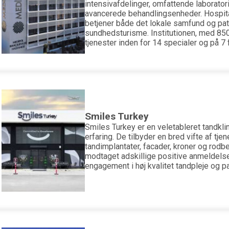
intensivafdelinger, omfattende laboratori
avancerede behandlingsenheder. Hospita
betjener både det lokale samfund og pati
sundhedsturisme. Institutionen, med 850
tjenester inden for 14 specialer og på 7 
Smiles Turkey
Smiles Turkey er en veletableret tandkli
erfaring. De tilbyder en bred vifte af tje
tandimplantater, facader, kroner og rodbe
modtaget adskillige positive anmeldels
engagement i høj kvalitet tandpleje og pa