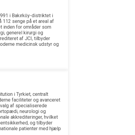
991 i Bakırköy-distriktet i
å 112 senge på et areal af
et inden for områder som
gi, generel kirurgi og
editeret af JCI, tilbyder
derne medicinsk udstyr og
tion i Tyrkiet, centralt
erne faciliteter og avanceret
dvalg af specialiserede
 ortopædi, neurologi og
onale akkrediteringer, hvilket
ientsikkerhed, og tilbyder
rnationale patienter med hjælp