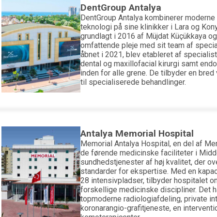
DentGroup Antalya
DentGroup Antalya kombinerer moderne 
teknologi på sine klinikker i Lara og Kony
grundlagt i 2016 af Müjdat Küçükkaya og
omfattende pleje med sit team af speciali
åbnet i 2021, blev etableret af specialiste
dental og maxillofacial kirurgi samt endo
inden for alle grene. De tilbyder en bred v
til specialiserede behandlinger.
Antalya Memorial Hospital
Memorial Antalya Hospital, en del af Mem
de førende medicinske faciliteter i Mid
sundhedstjenester af høj kvalitet, der ov
standarder for ekspertise. Med en kapac
28 intensivpladser, tilbyder hospitalet o
forskellige medicinske discipliner. Det h
topmoderne radiologiafdeling, private in
koronarangio-grafitjeneste, en interventi