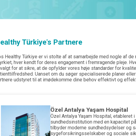
ealthy Türkiye's Partnere
s Healthy Türkiye er vi stolte af at samarbejde med nogle af d
Tyrkiet, hver kendt for deres engagement i fremragende pleje. Hve
valgt for at sikre, at de opfylder vores høje standarder for kvalit
tienttilfredshed. Uanset om du søger specialiserede planer eller
rtnere udstyret til at imødekomme dine behov effektivt og effekt
Özel Antalya Yaşam Hospital
Özel Antalya Yaşam Hospital, etableret i 
sundhedsinstitution med en kapacitet p
tilbyder moderne sundhedsydelser og s
sygeforsikringsselskaber og sociale sikr