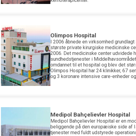
kemoterapicenter.
Olimpos Hospital
I 2006 åbnede en virksomhed grundlagt 
største private kirurgiske medicinske ce
2006. Det medicinske center udvidede hur
sundhedstjenester i Middelhavsområdet.
omdannet til et hospital og blev det stør
Olimpos Hospital har 24 klinikker, 67 se
og 3 koronare intensive care-enheder o
Medipol Bahçelievler Hospital
Medipol Bahçelievler Hospital er en mo
beliggende på den europæiske side af Is
tjenester med fuldt udstyrede operation