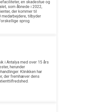
efaciliteter, en skadestue og
let, som åbnede i 2022,
enter, der kommer til
 medarbejdere, tilbyder
forskellige sprog.
nik i Antalya med over 15 års
nester, herunder
handlinger. Klinikken har
er, der fremhæver dens
tienttilfredshed.