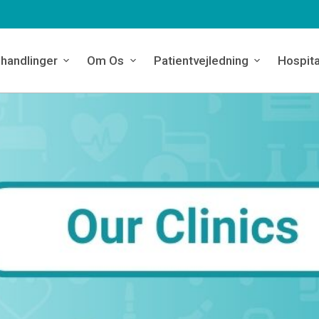
handlinger
Om Os
Patientvejledning
Hospita