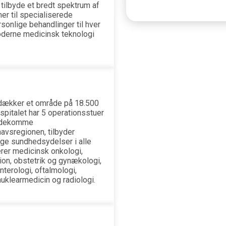
t tilbyde et bredt spektrum af
er til specialiserede
sonlige behandlinger til hver
moderne medicinsk teknologi
 dækker et område på 18.500
spitalet har 5 operationsstuer
mødekomme
vsregionen, tilbyder
lige sundhedsydelser i alle
erer medicinsk onkologi,
on, obstetrik og gynækologi,
nterologi, oftalmologi,
 nuklearmedicin og radiologi.