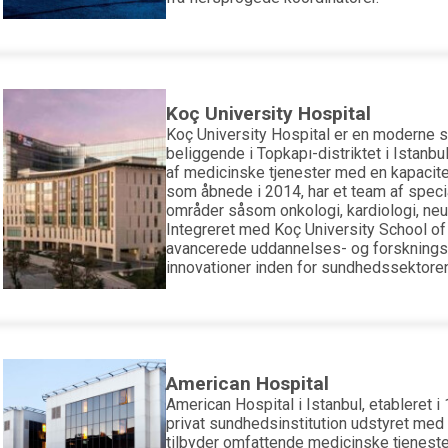
Koç University Hospital
Koç University Hospital er en moderne s
beliggende i Topkapı-distriktet i Istanbu
af medicinske tjenester med en kapacite
som åbnede i 2014, har et team af specia
områder såsom onkologi, kardiologi, neur
Integreret med Koç University School of 
avancerede uddannelses- og forskningsm
innovationer inden for sundhedssektoren
American Hospital
American Hospital i Istanbul, etableret i
privat sundhedsinstitution udstyret med 
tilbyder omfattende medicinske tjeneste