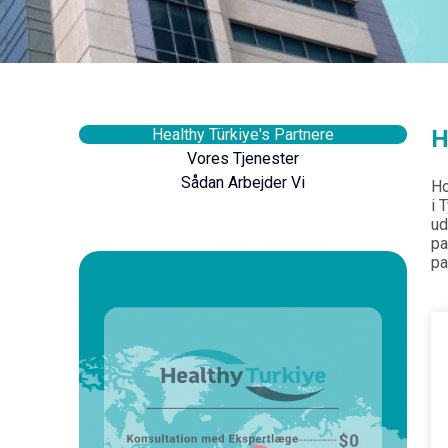
Healthy Türkiye's Partnere
H
Vores Tjenester
Sådan Arbejder Vi
Ho
i 
ud
pa
pa