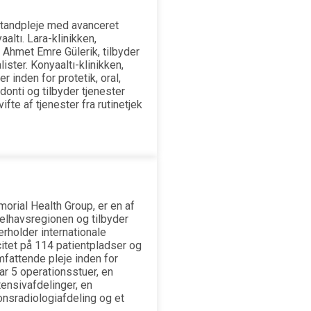
tandpleje med avanceret
aaltı. Lara-klinikken,
 Ahmet Emre Gülerik, tilbyder
ster. Konyaaltı-klinikken,
r inden for protetik, oral,
donti og tilbyder tjenester
ifte af tjenester fra rutinetjek
orial Health Group, er en af
delhavsregionen og tilbyder
erholder internationale
itet på 114 patientpladser og
mfattende pleje inden for
ar 5 operationsstuer, en
tensivafdelinger, en
onsradiologiafdeling og et