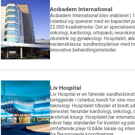
Acıbadem International
Acıbadem International blev etableret i 1
Istanbul og opererer med en kapacitet p
22.000 kvadratmeter. Det er specialiser
onkologi, kardiologi, ortopædi, neurokirur
obstetrik og gynækologi. Hospitalet, akkr
verdensklasse sundhedsydelser med mo
innovative behandlingsmetoder.
Liv Hospital
Liv Hospital er en førende sundhedsinstitu
beliggende i Istanbul, kendt for sine mod
teknologi. Hospitalet tilbyder et bredt u
tjenester, herunder kardiologi, onkologi,
æstetisk kirurgi. Hospitalet har internati
sikrer høje standarder for kvalitet og pat
omfattende pleje til både lokale og inte
fra flersprogede koordinatorer.