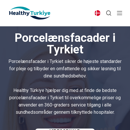
S
k
i
p
Porcelænsfacader i
t
o
Tyrkiet
c
o
Porcelænsfacader i Tyrkiet sikrer de højeste standarder
n
for pleje og tilbyder en omfattende og sikker løsning til
t
dine sundhedsbehov.
e
n
Healthy Türkiye hjælper dig med at finde de bedste
t
porcelænsfacader i Tyrkiet til overkommelige priser og
anvender en 360-graders service tilgang i alle
sundhedsområder gennem tilknyttede hospitaler.