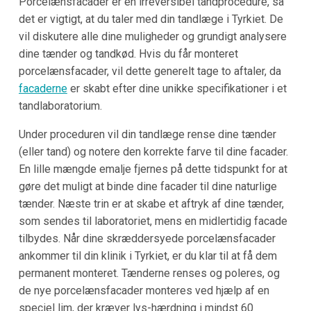
Porcelænsfacader er en irreversibel tandprocedure, så
det er vigtigt, at du taler med din tandlæge i Tyrkiet. De
vil diskutere alle dine muligheder og grundigt analysere
dine tænder og tandkød. Hvis du får monteret
porcelænsfacader, vil dette generelt tage to aftaler, da
facaderne
er skabt efter dine unikke specifikationer i et
tandlaboratorium.
Under proceduren vil din tandlæge rense dine tænder
(eller tand) og notere den korrekte farve til dine facader.
En lille mængde emalje fjernes på dette tidspunkt for at
gøre det muligt at binde dine facader til dine naturlige
tænder. Næste trin er at skabe et aftryk af dine tænder,
som sendes til laboratoriet, mens en midlertidig facade
tilbydes. Når dine skræddersyede porcelænsfacader
ankommer til din klinik i Tyrkiet, er du klar til at få dem
permanent monteret. Tænderne renses og poleres, og
de nye porcelænsfacader monteres ved hjælp af en
speciel lim, der kræver lys-hærdning i mindst 60