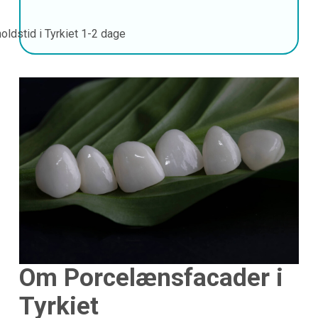
oldstid i Tyrkiet
1-2 dage
Om Porcelænsfacader i
Tyrkiet