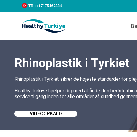
S
TR:
:+‪17175469334‬
k
i
p
Be
t
o
c
o
n
t
Rhinoplastik i Tyrkiet
e
n
t
Rhinoplastik i Tyrkiet sikrer de højeste standarder for pl
Healthy Türkiye hjælper dig med at finde den bedste rhino
service tilgang inden for alle områder af sundhed gennem 
VIDEOOPKALD