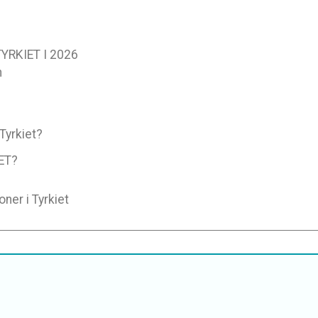
RKIET I 2026
n
Tyrkiet?
ET?
ner i Tyrkiet