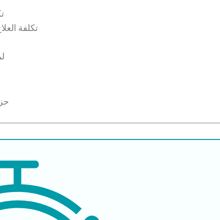
تك
تكلفة العلا
لم
حزم