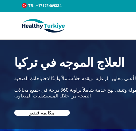
S
TR:
:+‪17175469334‬
k
i
p
t
o
c
o
n
t
العلاج الموجه في تركيا
e
n
t
تساعدك هيلثي تركيا في العثور على أفضل العلاج الموجه في تركيا بأسعار معقولة وتتبنى نهج خدمة شاملاً بزاوية 360 درجة في جميع مجالات
الصحة من خلال المستشفيات المتعاونة.
مكالمة فيديو