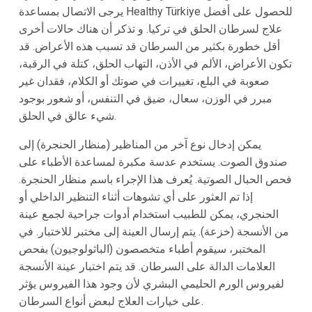
يرجى الاتصال بمساعدة Healthy Türkiye للحصول على أفضل
علاج لسرطان الحلق في تركيا. و تذكر أن هناك حالات أخرى
أقل خطورة بكثير من السرطان قد تسبب هذه الأعراض. قد
تكون الأعراض، الألم في الأذن، التهاب الحلق، كتلة في الرقبة،
صعوبة في البلع، تغييرات في صوتك أو الكلام، فقدان غير
مبرر في الوزن، سعال، ضيق في التنفس، أو شعور بوجود
شيء عالق في الحلق.
يمكن إدخال نوع آخر من المناظير (منظار الحنجرة) إلى
صندوق الصوت. يستخدم عدسة مكبرة لمساعدة الأطباء على
فحص الحبال الصوتية. يُعرف هذا الإجراء باسم منظار الحنجرة.
إذا تم العثور على أي تشوهات أثناء التنظير الداخلي أو
الحنجري، يمكن للطبيب استخدام أدوات جراحية لجمع عينة
من الأنسجة (خزعة). يتم إرسال العينة إلى مختبر للاختبار. في
المختبر، سيقوم أطباء متخصصون (الباثولوجيون) بفحص
العلامات الدالة على السرطان. قد يتم اختبار عينة الأنسجة
لفيروس الورم الحليمي البشري لأن وجود هذا الفيروس يؤثر
على خيارات العلاج لبعض أنواع السرطان.