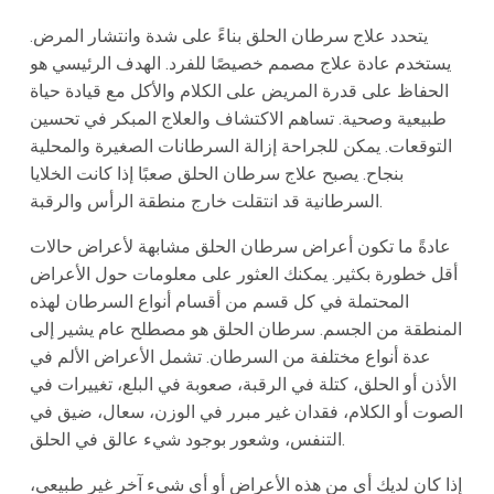
يتحدد علاج سرطان الحلق بناءً على شدة وانتشار المرض.
يستخدم عادة علاج مصمم خصيصًا للفرد. الهدف الرئيسي هو
الحفاظ على قدرة المريض على الكلام والأكل مع قيادة حياة
طبيعية وصحية. تساهم الاكتشاف والعلاج المبكر في تحسين
التوقعات. يمكن للجراحة إزالة السرطانات الصغيرة والمحلية
بنجاح. يصبح علاج سرطان الحلق صعبًا إذا كانت الخلايا
السرطانية قد انتقلت خارج منطقة الرأس والرقبة.
عادةً ما تكون أعراض سرطان الحلق مشابهة لأعراض حالات
أقل خطورة بكثير. يمكنك العثور على معلومات حول الأعراض
المحتملة في كل قسم من أقسام أنواع السرطان لهذه
المنطقة من الجسم. سرطان الحلق هو مصطلح عام يشير إلى
عدة أنواع مختلفة من السرطان. تشمل الأعراض الألم في
الأذن أو الحلق، كتلة في الرقبة، صعوبة في البلع، تغييرات في
الصوت أو الكلام، فقدان غير مبرر في الوزن، سعال، ضيق في
التنفس، وشعور بوجود شيء عالق في الحلق.
إذا كان لديك أي من هذه الأعراض أو أي شيء آخر غير طبيعي،