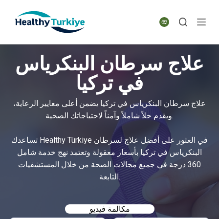
S
k
i
p
علاج سرطان البنكرياس
t
o
في تركيا
c
o
علاج سرطان البنكرياس في تركيا يضمن أعلى معايير الرعاية،
n
ويقدم حلاً شاملاً وآمناً لاحتياجاتك الصحية.
t
e
تساعدك Healthy Türkiye في العثور على أفضل علاج لسرطان
n
البنكرياس في تركيا بأسعار معقولة وتعتمد نهج خدمة شامل
t
360 درجة في جميع مجالات الصحة من خلال المستشفيات
التابعة.
مكالمة فيديو