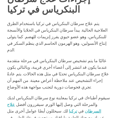
البنكرياس في تركيا
يتم علاج سرطان البنكرياس في تركيا باستخدام الطرق
العلاجية الحالية. يبدأ سرطان البنكرياس في الخلايا والأنسجة
للبنكرياس، وهو عضو حيوي يفرز إنزيمات للهضم. كما يتولى
إنتاج الأنسولين، وهو الهرمون الحاسم الذي ينظم السكر في
الدم.
غالبًا ما يتم تشخيص سرطان البنكرياس في مرحلة متقدمة
عندما يكون قد انتشر إلى أعضاء أخرى قريبة، وبالتالي يكون
علاج سرطان البنكرياس تحديًا في مثل هذه الحالات. يتم عادةً
إجراء التشخيص عند ملاحظة أعراض معينة. من المهم أن
تجري فحوصات دورية لتجنب مواجهة هذه الأوضاع.
سيقوم أطباءك في تركيا بمعاينة نوع سرطان البنكرياس لديك
والمرحلة التي وصل إليها الورم. سيقررون أفضل
علاج
السرطان
في
تركيا
لك. سيحللون أيضًا عوامل أخرى مثل
عمرك وصحتك العامة ولياقتك. سيتحدث فريقك الطبي في