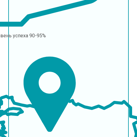
овень успеха
90-95%