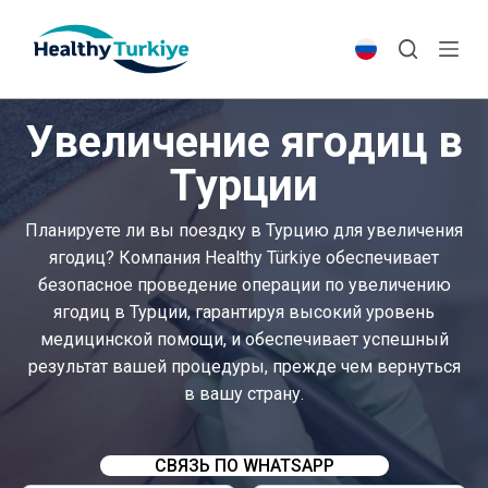
S
k
i
p
Увеличение ягодиц в
t
o
Турции
c
o
Планируете ли вы поездку в Турцию для увеличения
n
ягодиц? Компания Healthy Türkiye обеспечивает
t
безопасное проведение операции по увеличению
e
ягодиц в Турции, гарантируя высокий уровень
n
медицинской помощи, и обеспечивает успешный
t
результат вашей процедуры, прежде чем вернуться
в вашу страну.
СВЯЗЬ ПО WHATSAPP