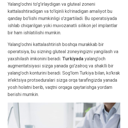
Yalang'ochni to'g'irlaydigan va gluteal zoneni
kattalashtiradigan va to'lqinli ko'rinadigan amaliyot bu
qanday bo'lishi mumkinligi o'zgartiladi. Bu operatsiyada
ishlab chiqarilgan yoki muvozanatli silikon jel implantlar
bir ham ishlatilishi mumkin.
Yalang'ochni kattalashtirish boshqa murakkab bir
operatsiya, bu sizning gluteal zoneyingizni yangilash va
yaxshilash imkonini beradi.
Turkiyada
yalang'och
augmentatsiyasi sizga yanada go'zalroq va shaklli bir
yalang'och konturini beradi. Sog'lom Turkiya bilan, ko'krak
in'ektsiya protseduralari sizga orqa tarafingizda yanada
yosh holatni berib, vaqtni orqaga qaytarishga yordam
berishi mumkin.