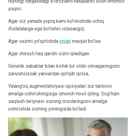
reytingi natijasidagi e'tirozlarni natijalarini olish ehtimoli
yuqori.
Agar siz yanada yopiq kami ko'rinishida ochiq
ifodalalarga ega bo'lishni istasangiz,
Agar vaznni yo'qotishda
niyati
mavjud bo'lsa
Agar chiroyli haq qarshi sizni qiladigan
Genetik sabablar bilan kichik bir oldin olmaganingizni
zaruratsizsak yanvardan qo'rqib qolsa,
Yalang'oq augmentatsiyasi opsiyalari siz tanlovni
amalga oshirishingizga ishonch hosil qiling. Sog'liqni
saqlash teriynasi sizning orzularingizni amalga
oshirishda sizning yoningizda bo'ladi.