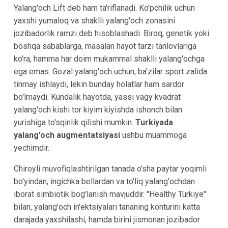
Yalang'och Lift deb ham ta'riflanadi. Ko'pchilik uchun
yaxshi yumaloq va shaklli yalang'och zonasini
jozibadorlik ramzi deb hisoblashadi. Biroq, genetik yoki
boshqa sabablarga, masalan hayot tarzi tanlovlariga
ko'ra, hamma har doim mukammal shaklli yalang'ochga
ega emas. Gozal yalang'och uchun, ba'zilar sport zalida
tinmay ishlaydi, lekin bunday holatlar ham sardor
bo'lmaydi. Kundalik hayotda, yassi vagy kvadrat
yalang'och kishi tor kiyim kiyishda ishonch bilan
yurishiga to'sqinlik qilishi mumkin.
Turkiyada
yalang'och augmentatsiyasi
ushbu muammoga
yechimdir.
Chiroyli muvofiqlashtirilgan tanada o'sha paytar yoqimli
bo'yindan, ingichka bellardan va to'liq yalang'ochdan
iborat simbiotik bog'lanish mavjuddir. "Healthy Türkiye"
bilan, yalang'och in'ektsiyalari tananing konturini katta
darajada yaxshilashi, hamda birini jismonan jozibador