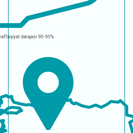
affaqiyat darajasi
90-95%