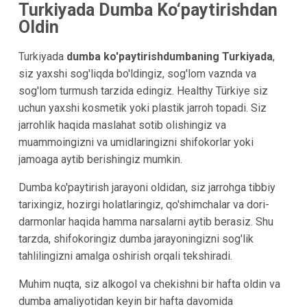
Turkiyada Dumba Ko‘paytirishdan
Oldin
Turkiyada
dumba ko'paytirish
dumbaning
Turkiyada
,
siz yaxshi sog'liqda bo'ldingiz, sog'lom vaznda va
sog'lom turmush tarzida edingiz. Healthy Türkiye siz
uchun yaxshi kosmetik yoki plastik jarroh topadi. Siz
jarrohlik haqida maslahat sotib olishingiz va
muammoingizni va umidlaringizni shifokorlar yoki
jamoaga aytib berishingiz mumkin.
Dumba ko'paytirish jarayoni oldidan, siz jarrohga tibbiy
tarixingiz, hozirgi holatlaringiz, qo'shimchalar va dori-
darmonlar haqida hamma narsalarni aytib berasiz. Shu
tarzda, shifokoringiz dumba jarayoningizni sog'lik
tahlilingizni amalga oshirish orqali tekshiradi.
Muhim nuqta, siz alkogol va chekishni bir hafta oldin va
dumba amaliyotidan keyin bir hafta davomida