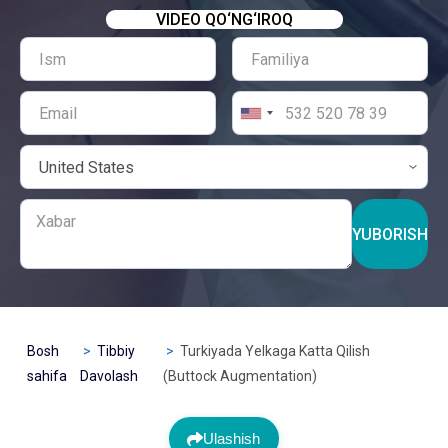
VIDEO QO‘NG‘IROQ
YUBORISH
Bosh
Tibbiy
Turkiyada Yelkaga Katta Qilish
sahifa
Davolash
(Buttock Augmentation)
Ulashish