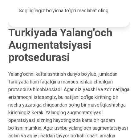
Sog‘lig‘ingiz bo‘yicha to‘g‘ri maslahat oling
Turkiyada Yalang'och
Augmentatsiyasi
protsedurasi
Yalang'ochni kattalashtirish dunyo bo'ylab, jumladan
Turkiyada ham faqatgina maxsus ishlab chiqilgan
protsedura hisoblansiadi. Agar siz yaxshi va zo'r natijaga
erishmoqni istasangiz, bu natijani qo'lga kiritning bir
necha yuzasiga chiqqandan so'ng bir muvofiqlashishga
kirishingiz kerak. Yalang'oq augmentatsiyasi
operatsiyasi sizning hayotingizda katta bir qadam
bo'lishi mumkin. Agar ushbu yalang'och augmentatsiyasi
aqlan va aqliy jihatdan tayyor bo'lishi shart, amalga