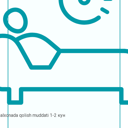
alxonada qolish muddati
1-2 кун