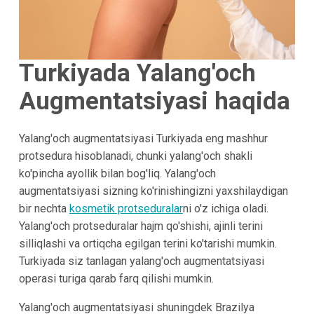
Turkiyada Yalang'och
Augmentatsiyasi haqida
Yalang'och augmentatsiyasi Turkiyada eng mashhur
protsedura hisoblanadi, chunki yalang'och shakli
ko'pincha ayollik bilan bog'liq. Yalang'och
augmentatsiyasi sizning ko'rinishingizni yaxshilaydigan
bir nechta
kosmetik protseduralar
ni o'z ichiga oladi.
Yalang'och protseduralar hajm qo'shishi, ajinli terini
silliqlashi va ortiqcha egilgan terini ko'tarishi mumkin.
Turkiyada siz tanlagan yalang'och augmentatsiyasi
operasi turiga qarab farq qilishi mumkin.
Yalang'och augmentatsiyasi shuningdek Brazilya