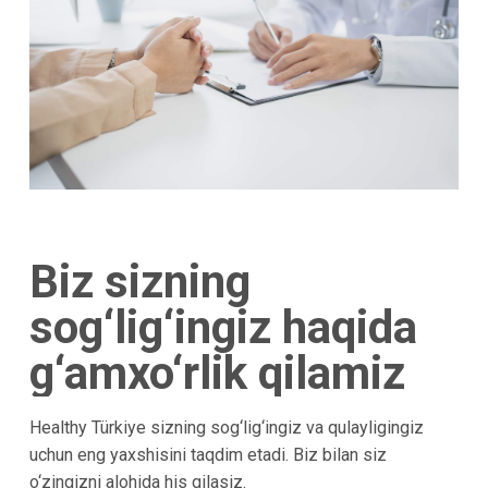
Biz sizning
sog‘lig‘ingiz haqida
g‘amxo‘rlik qilamiz
Healthy Türkiye sizning sog‘lig‘ingiz va qulayligingiz
uchun eng yaxshisini taqdim etadi. Biz bilan siz
o‘zingizni alohida his qilasiz.