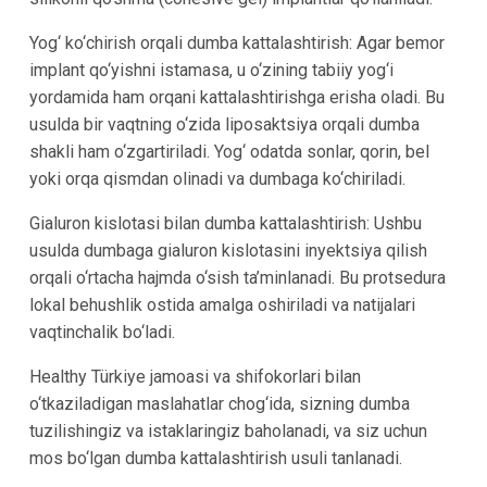
Yog‘ ko‘chirish orqali dumba kattalashtirish:
Agar bemor
implant qo‘yishni istamasa, u o‘zining tabiiy yog‘i
yordamida ham orqani kattalashtirishga erisha oladi. Bu
usulda bir vaqtning o‘zida liposaktsiya orqali dumba
shakli ham o‘zgartiriladi. Yog‘ odatda sonlar, qorin, bel
yoki orqa qismdan olinadi va dumbaga ko‘chiriladi.
Gialuron kislotasi bilan dumba kattalashtirish:
Ushbu
usulda dumbaga gialuron kislotasini inyektsiya qilish
orqali o‘rtacha hajmda o‘sish ta’minlanadi. Bu protsedura
lokal behushlik ostida amalga oshiriladi va natijalari
vaqtinchalik bo‘ladi.
Healthy Türkiye jamoasi va shifokorlari bilan
o‘tkaziladigan maslahatlar chog‘ida, sizning dumba
tuzilishingiz va istaklaringiz baholanadi, va siz uchun
mos bo‘lgan dumba kattalashtirish usuli tanlanadi.