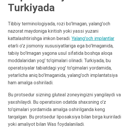
Turkiyada
Tibbiy terminologiyada, rozi bo'lmagan, yalang'och
nazorat maydoniga kiritish yoki yassi yuzani
kattalashtirishga imkon beradi.
Yalang'och implantlar
etarli o'z jismoniy xususiyatlariga ega bo'lmaganida,
tabiiy bo'lmagan yagona usul sifatida boshqa aloqa
moddalaridan yog' to'qimalari olinadi. Turkiyada, bu
operatsiyalar tabiatdagi yog' to'qimalari yordamida,
yetarlicha aniq bo'lmaganida, yalang'och implantatsiya
ham amalga oshiriladi.
Bu protsedur sizning gluteal zoneyingizni yangilaydi va
yaxshilaydi. Bu operatsion odatda shaxsning o'z
to'qimalari yordamida amalga oshirilganda keng
tarqalgan. Bu protsedur liposaksiya bilan birga kuririladi
yoki amaliyot bilan Was foydalaniladi.