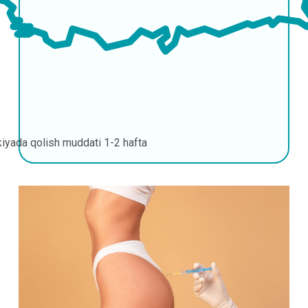
kiyada qolish muddati
1-2 hafta