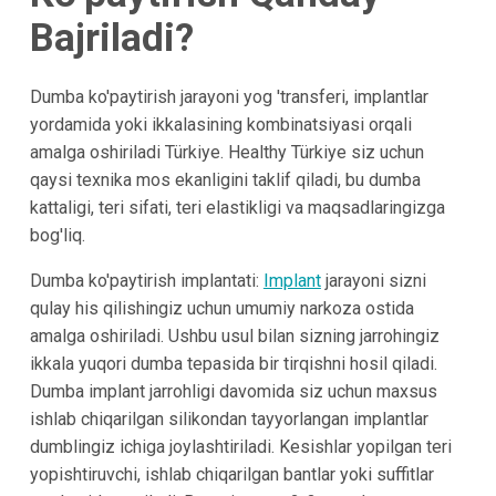
Bajriladi?
Dumba ko'paytirish jarayoni yog 'transferi, implantlar
yordamida yoki ikkalasining kombinatsiyasi orqali
amalga oshiriladi
Türkiye
.
Healthy Türkiye
siz uchun
qaysi texnika mos ekanligini taklif qiladi, bu dumba
kattaligi, teri sifati, teri elastikligi va maqsadlaringizga
bog'liq.
Dumba ko'paytirish implantati:
Implant
jarayoni sizni
qulay his qilishingiz uchun umumiy narkoza ostida
amalga oshiriladi. Ushbu usul bilan sizning jarrohingiz
ikkala yuqori dumba tepasida bir tirqishni hosil qiladi.
Dumba implant jarrohligi davomida siz uchun maxsus
ishlab chiqarilgan silikondan tayyorlangan implantlar
dumblingiz ichiga joylashtiriladi. Kesishlar yopilgan teri
yopishtiruvchi, ishlab chiqarilgan bantlar yoki suffitlar