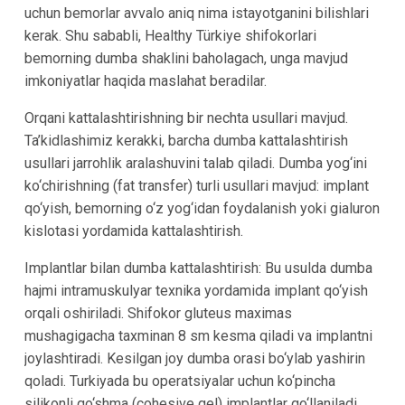
uchun bemorlar avvalo aniq nima istayotganini bilishlari
kerak. Shu sababli, Healthy Türkiye shifokorlari
bemorning dumba shaklini baholagach, unga mavjud
imkoniyatlar haqida maslahat beradilar.
Orqani kattalashtirishning bir nechta usullari mavjud.
Ta’kidlashimiz kerakki, barcha dumba kattalashtirish
usullari jarrohlik aralashuvini talab qiladi. Dumba yog‘ini
ko‘chirishning (fat transfer) turli usullari mavjud: implant
qo‘yish, bemorning o‘z yog‘idan foydalanish yoki gialuron
kislotasi yordamida kattalashtirish.
Implantlar bilan dumba kattalashtirish:
Bu usulda dumba
hajmi intramuskulyar texnika yordamida implant qo‘yish
orqali oshiriladi. Shifokor gluteus maximas
mushagigacha taxminan 8 sm kesma qiladi va implantni
joylashtiradi. Kesilgan joy dumba orasi bo‘ylab yashirin
qoladi. Turkiyada bu operatsiyalar uchun ko‘pincha
silikonli qo‘shma (cohesive gel) implantlar qo‘llaniladi.