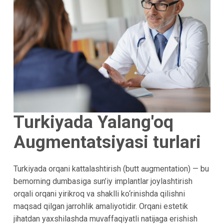
Turkiyada Yalang'oq
Augmentatsiyasi turlari
Turkiyada orqani kattalashtirish (butt augmentation) — bu
bemorning dumbasiga sun’iy implantlar joylashtirish
orqali orqani yirikroq va shaklli ko‘rinishda qilishni
maqsad qilgan jarrohlik amaliyotidir. Orqani estetik
jihatdan yaxshilashda muvaffaqiyatli natijaga erishish