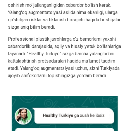
oshirish mo'ljallanganligidan xabardor bo'lish kerak.
Yalang'oq augmentatsiyasi aslida nima ekanligi, ularga
qo'shilgan risklar va tiklanish bosqichi haqida boshqalar
sizga aniq bilim beradi.
Professional plastik jarrohlarga o'z bemorlarni yaxshi
xabardorlik darajasida, aqliy va hissiy yetuk bo'lishlariga
tayanadi. "Healthy Türkiye" sizga barcha yalang'ochni
kattalashtirish protseduralari haqida ma'lumot taqdim
etadi. Yalang'oq augmentatsiyasi uchun, sizni Turkiyada
ajoyib shifokorlarni topishingizga yordam beradi.