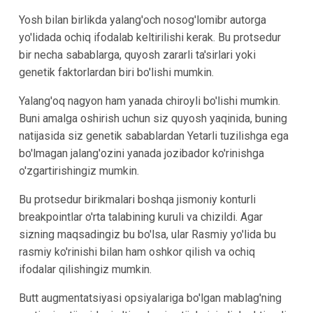
Yosh bilan birlikda yalang'och nosog'lomibr autorga
yo'lidada ochiq ifodalab keltirilishi kerak. Bu protsedur
bir necha sabablarga, quyosh zararli ta'sirlari yoki
genetik faktorlardan biri bo'lishi mumkin.
Yalang'oq nagyon ham yanada chiroyli bo'lishi mumkin.
Buni amalga oshirish uchun siz quyosh yaqinida, buning
natijasida siz genetik sabablardan Yetarli tuzilishga ega
bo'lmagan jalang'ozini yanada jozibador ko'rinishga
o'zgartirishingiz mumkin.
Bu protsedur birikmalari boshqa jismoniy konturli
breakpointlar o'rta talabining kuruli va chizildi. Agar
sizning maqsadingiz bu bo'lsa, ular Rasmiy yo'lida bu
rasmiy ko'rinishi bilan ham oshkor qilish va ochiq
ifodalar qilishingiz mumkin.
Butt augmentatsiyasi opsiyalariga bo'lgan mablag'ning