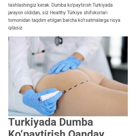
tashlashingiz kerak. Dumba ko'paytirish Turkiyada
jarayon oldidan, siz Healthy Türkiye shifokorlari
tomonidan taqdim etilgan barcha ko'rsatmalarga rioya
qilasiz.
Turkiyada Dumba
Ko‘paytirish Qanday