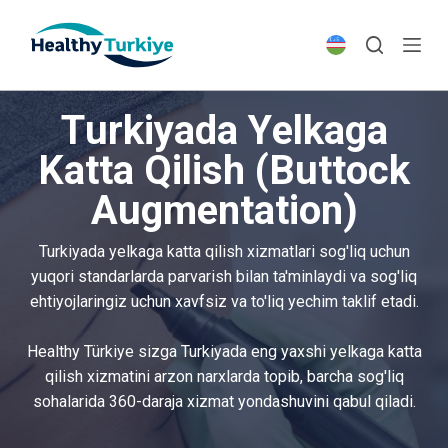
S
k
i
p
Turkiyada Yelkaga
t
o
Katta Qilish (Buttock
c
Augmentation)
o
n
t
Turkiyada yelkaga katta qilish xizmatlari sog'liq uchun
e
yuqori standarlarda parvarish bilan ta'minlaydi va sog'liq
n
ehtiyojlaringiz uchun xavfsiz va to'liq yechim taklif etadi.
t
Healthy Türkiye sizga Turkiyada eng yaxshi yelkaga katta
qilish xizmatini arzon narxlarda topib, barcha sog'liq
sohalarida 360-daraja xizmat yondashuvini qabul qiladi.