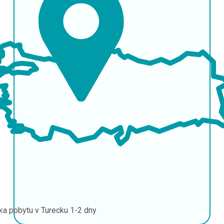
ka pobytu v Turecku
1-2 dny