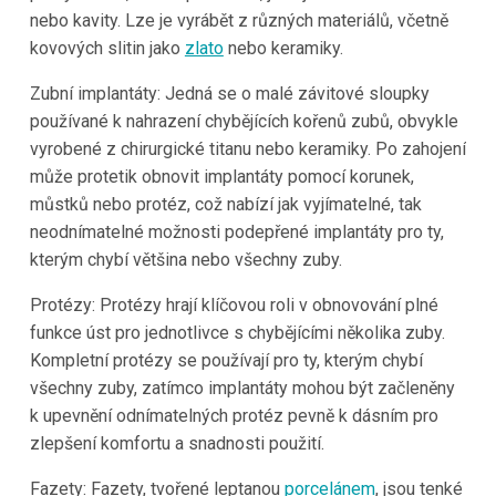
nebo kavity. Lze je vyrábět z různých materiálů, včetně
kovových slitin jako
zlato
nebo keramiky.
Zubní implantáty: Jedná se o malé závitové sloupky
používané k nahrazení chybějících kořenů zubů, obvykle
vyrobené z chirurgické titanu nebo keramiky. Po zahojení
může protetik obnovit implantáty pomocí korunek,
můstků nebo protéz, což nabízí jak vyjímatelné, tak
neodnímatelné možnosti podepřené implantáty pro ty,
kterým chybí většina nebo všechny zuby.
Protézy: Protézy hrají klíčovou roli v obnovování plné
funkce úst pro jednotlivce s chybějícími několika zuby.
Kompletní protézy se používají pro ty, kterým chybí
všechny zuby, zatímco implantáty mohou být začleněny
k upevnění odnímatelných protéz pevně k dásním pro
zlepšení komfortu a snadnosti použití.
Fazety: Fazety, tvořené leptanou
porcelánem
, jsou tenké