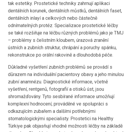
tak estetiky. Prostetické techniky zahrnují aplikaci
dentálních korunek, dentálních můstků, dentálních faset,
dentálních inlayí a celkových nebo částečně
odnímatelných protéz. Specializace prostetické léčby
se také rozšiřuje na léčbu různých problémů jako je TMJ
– problémy s čelistním kloubem, úrazová zranění
ústních a zubních struktur, chrápání a poruchy spánku,
rekonstrukce po orální rakovině a dlouhodobá péče.
Důkladné vyšetření zubních problémů se provádí s
důrazem na individuální pacientovy obavy a jeho minulou
zubní anamnézu. Diagnostické informace, včetně
vyšetření, rentgenů, fotografií a otisků úst, jsou
shromažďovány. Tyto sesbírané informace umožňují
komplexní hodnocení, prováděné ve spolupráci s
odkazujícím zubařem a dalšími potřebnými
stomatologickými specialisty. Prostetici na Healthy
Türkiye pak objasňují vhodné možnosti léčby na základě