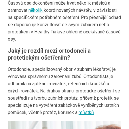
Časová osa dokončení může trvat několik měsíců a
zahrnovat
několik
koordinovaných návštěv, v závislosti
na specifickém potřebném ošetření. Pro přesnější odhad
se doporučuje konzultovat se svým zubařem nebo
protetikem v Healthy Türkiye ohledně očekávané časové
osy.
Jaký je rozdíl mezi ortodoncií a
protetickým ošetřením?
Ortodoncie, specializovaný obor v zubním lékařství, je
věnována správnému zarovnání zubů. Ortodontista je
odborník na aplikaci rovnátek, retenčních kroužků a
čirých rovnátek. Na druhou stranu, protetické ošetření se
soustředí na tvorbu zubních protéz, přičemž protetik se
specializuje na vytváření zakázkově vyráběných ústních
pomůcek, včetně protéz, korunek a
můstků
.