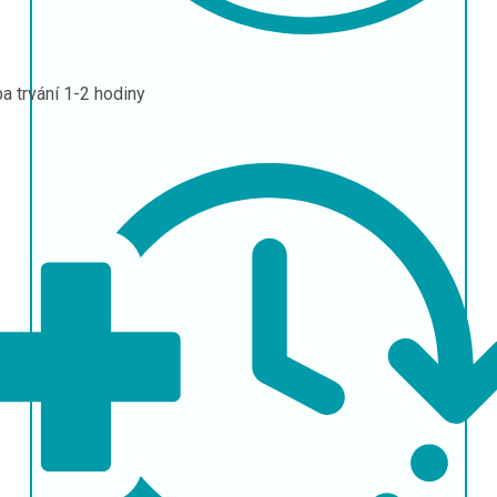
a trvání
1-2 hodiny