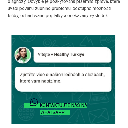
diagnózy. Obvykle je poskytována písemná zpráva, která
uvádí povahu zubního problému, dostupné možnosti
léčby, odhadované poplatky a očekávaný výsledek.
KONTAKTUJTE NÁS NA
WHATSAPP