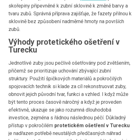
skořepiny připevněné k zubní sklovině k změně barvy a
tvaru zubů. Správná příprava zajišťuje, že fazety přilnou k
sklovině bez způsobení nadměrné hmoty na površích
zubů.
Výhody protetického ošetření v
Turecku
Jednotlivé zuby jsou pečlivě ošetřovány pod zvětšením,
přičemž se prioritizuje uchování zbývající zubní
struktury. Použití špičkových materiálů a pokročilých
spojovacích technik si klade za cíl rekonstruovat zuby,
obnovit jejich původní tvar, funkci a vzhled. I když může
být tento proces časově náročný a když je proveden
efektivně, ukazuje se jako rozumná dlouhodobá
investice, zejména s řádnou následnou péčí. Důkladný
přístup v pokročilém
protetickém ošetření v Turecku
je nadřazen potřebě neustálých předčasných náhrad