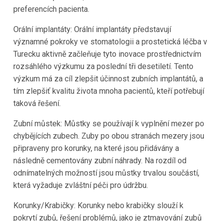
preferencích pacienta.
Orální implantáty: Orální implantáty představují
významné pokroky ve stomatologii a prostetická léčba v
Turecku aktivně začleňuje tyto inovace prostřednictvím
rozsáhlého výzkumu za poslední tři desetiletí. Tento
výzkum má za cíl zlepšit účinnost zubních implantátů, a
tím zlepšiť kvalitu života mnoha pacientů, kteří potřebují
taková řešení.
Zubní můstek: Můstky se používají k vyplnění mezer po
chybějících zubech. Zuby po obou stranách mezery jsou
připraveny pro korunky, na které jsou přidávány a
následně cementovány zubní náhrady. Na rozdíl od
odnímatelných možností jsou můstky trvalou součástí,
která vyžaduje zvláštní péči pro údržbu.
Korunky/Krabičky: Korunky nebo krabičky slouží k
pokrytí zubů, řešení problémů, jako je ztmavování zubů