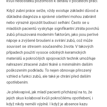
kvůli nedostatku pozornosti k detailu v počáteční práci.
Když zubní práce selže, vždy existuje základní důvod a
důkladná diagnóza a správné ošetření mohou zabránit
nebo výrazně zpozdit budoucí selhání. Často se u
mladších pacientů vyskytuje signifikantní ztráta povrchů
zubů přisuzovaná moderním faktorům, jako jsou perlivé
nápoje a zvýšené broušení a svírání zubů, což může
souviset se stresem současného života. V takových
případech použití vysoce odolných keramických
materiálů a pokročilých spojovacích technik umožňuje
nahrazení ztracené zubní tkáně s minimálním dalším
poškozením podkladu. To nejen obnovuje přirozený
vzhled a funkci zubů, ale také je chrání před dalším
opotřebením.
Je překvapivé, jak mladí pacienti přicházejí na to, že
jejich skus kolaboval kvůli pokročilému opotřebení, i
když nikdy neměli výplně. I když je absence kazu