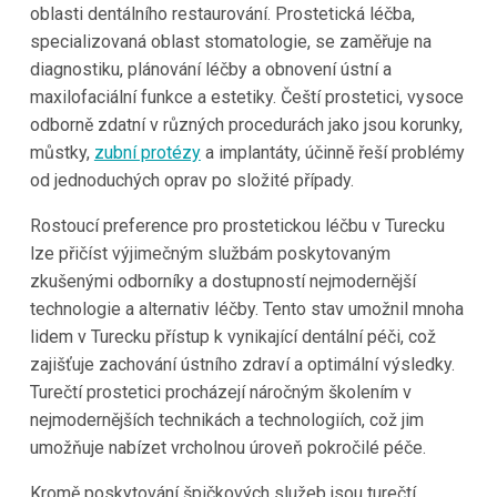
oblasti dentálního restaurování. Prostetická léčba,
specializovaná oblast stomatologie, se zaměřuje na
diagnostiku, plánování léčby a obnovení ústní a
maxilofaciální funkce a estetiky. Čeští prostetici, vysoce
odborně zdatní v různých procedurách jako jsou korunky,
můstky,
zubní protézy
a implantáty, účinně řeší problémy
od jednoduchých oprav po složité případy.
Rostoucí preference pro prostetickou léčbu v Turecku
lze přičíst výjimečným službám poskytovaným
zkušenými odborníky a dostupností nejmodernější
technologie a alternativ léčby. Tento stav umožnil mnoha
lidem v Turecku přístup k vynikající dentální péči, což
zajišťuje zachování ústního zdraví a optimální výsledky.
Turečtí prostetici procházejí náročným školením v
nejmodernějších technikách a technologiích, což jim
umožňuje nabízet vrcholnou úroveň pokročilé péče.
Kromě poskytování špičkových služeb jsou turečtí