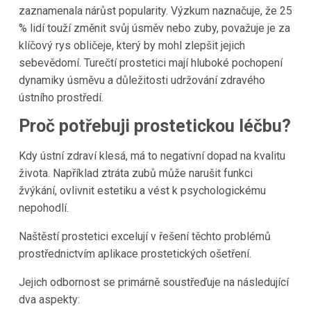
zaznamenala nárůst popularity. Výzkum naznačuje, že 25
% lidí touží změnit svůj úsměv nebo zuby, považuje je za
klíčový rys obličeje, který by mohl zlepšit jejich
sebevědomí. Turečtí prostetici mají hluboké pochopení
dynamiky úsměvu a důležitosti udržování zdravého
ústního prostředí.
Proč potřebuji prostetickou léčbu?
Kdy ústní zdraví klesá, má to negativní dopad na kvalitu
života. Například ztráta zubů může narušit funkci
žvýkání, ovlivnit estetiku a vést k psychologickému
nepohodlí.
Naštěstí prostetici excelují v řešení těchto problémů
prostřednictvím aplikace prostetických ošetření.
Jejich odbornost se primárně soustřeďuje na následující
dva aspekty: