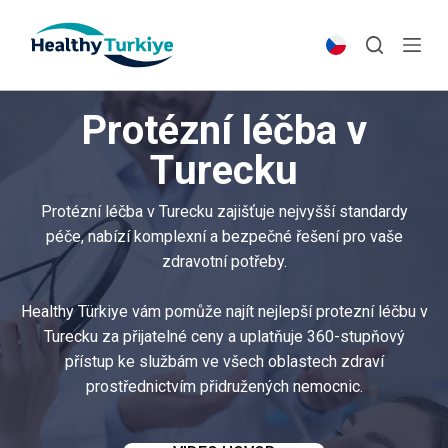
S
k
i
p
Protézní léčba v
t
o
Turecku
c
o
Protézní léčba v Turecku zajišťuje nejvyšší standardy
n
péče, nabízí komplexní a bezpečné řešení pro vaše
t
zdravotní potřeby.
e
n
Healthy Türkiye vám pomůže najít nejlepší protezní léčbu v
t
Turecku za přijatelné ceny a uplatňuje 360-stupňový
přístup ke službám ve všech oblastech zdraví
prostřednictvím přidružených nemocnic.