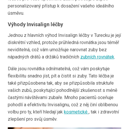
personalizovaný přístup k dosažení vašeho ideálního
úsměvu.
Výhody Invisalign léčby
Jednou z hlavních výhod Invisalign léčby v Turecku je její
diskrétní vzhled, protože průhledná rovnátka jsou téměř
neviditelná, což vám umožňuje narovnat zuby bez
nápadných drátů a držáků tradičních
zubních rovnátek
.
Dále jsou rovnátka odnímatelná, což vám poskytuje
flexibilitu snadno jíst, pít a čistit si zuby. Tato léčba je
také přizpůsobena tak, aby se přizpůsobila struktuře
vašich zubů, poskytující pohodlnější zkušenost s méně
častými návštěvami zubaře. Mnoho pacientů oceňuje
pohodlí a efektivitu Invisalignu, což z něj činí oblíbenou
volbu pro ty, kteří hledají jak
kosmetické
, tak i zdravotní
zlepšení pro svůj úsměv.