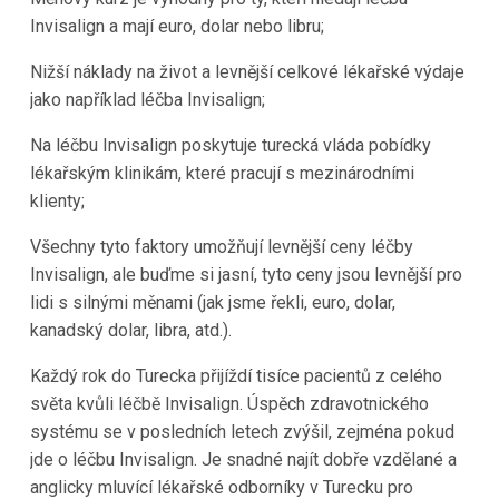
Invisalign a mají euro, dolar nebo libru;
Nižší náklady na život a levnější celkové lékařské výdaje
jako například léčba Invisalign;
Na léčbu Invisalign poskytuje turecká vláda pobídky
lékařským klinikám, které pracují s mezinárodními
klienty;
Všechny tyto faktory umožňují levnější ceny léčby
Invisalign, ale buďme si jasní, tyto ceny jsou levnější pro
lidi s silnými měnami (jak jsme řekli, euro, dolar,
kanadský dolar, libra, atd.).
Každý rok do Turecka přijíždí tisíce pacientů z celého
světa kvůli léčbě Invisalign. Úspěch zdravotnického
systému se v posledních letech zvýšil, zejména pokud
jde o léčbu Invisalign. Je snadné najít dobře vzdělané a
anglicky mluvící lékařské odborníky v Turecku pro