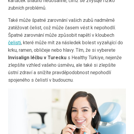
kartáček snadno nedosáhne, čímž se zvyšuje riziko
zubních problémů.
Také může špatné zarovnání vašich zubů nadměrně
zatěžovat čelist, což může časem vést k nepohodlí.
Špatné zarovnání může způsobit napětí v kloubech
čelisti
, které může mít za následek bolest vyzařující do
krku, ramen, obličeje nebo hlavy. Tím, že si vyberete
Invisalign léčbu v Turecku
s Healthy Türkiye, nejenže
zlepšíte vzhled vašeho úsměvu, ale také si zlepšíte
ústní zdraví a snížíte pravděpodobnost nepohodlí
spojeného s čelistí v budoucnu.