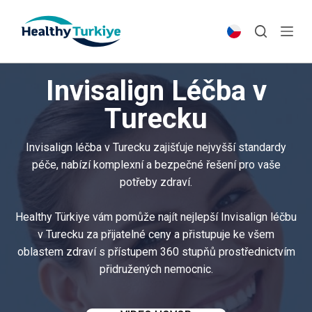
S
k
i
p
Invisalign Léčba v
t
o
Turecku
c
o
Invisalign léčba v Turecku zajišťuje nejvyšší standardy
n
péče, nabízí komplexní a bezpečné řešení pro vaše
t
potřeby zdraví.
e
n
Healthy Türkiye vám pomůže najít nejlepší Invisalign léčbu
t
v Turecku za přijatelné ceny a přistupuje ke všem
oblastem zdraví s přístupem 360 stupňů prostřednictvím
přidružených nemocnic.