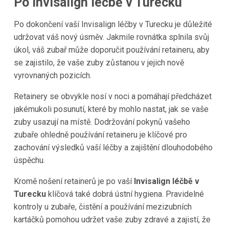
Po Invisalign léčbě v Turecku
Po dokončení vaší Invisalign léčby v Turecku je důležité
udržovat váš nový úsměv. Jakmile rovnátka splnila svůj
úkol, váš zubař může doporučit používání retaineru, aby
se zajistilo, že vaše zuby zůstanou v jejich nově
vyrovnaných pozicích.
Retainery se obvykle nosí v noci a pomáhají předcházet
jakémukoli posunutí, které by mohlo nastat, jak se vaše
zuby usazují na místě. Dodržování pokynů vašeho
zubaře ohledně používání retaineru je klíčové pro
zachování výsledků vaší léčby a zajištění dlouhodobého
úspěchu.
Kromě nošení retainerů je po vaší
Invisalign léčbě v
Turecku
klíčová také dobrá ústní hygiena. Pravidelné
kontroly u zubaře, čistění a používání mezizubních
kartáčků pomohou udržet vaše zuby zdravé a zajistí, že