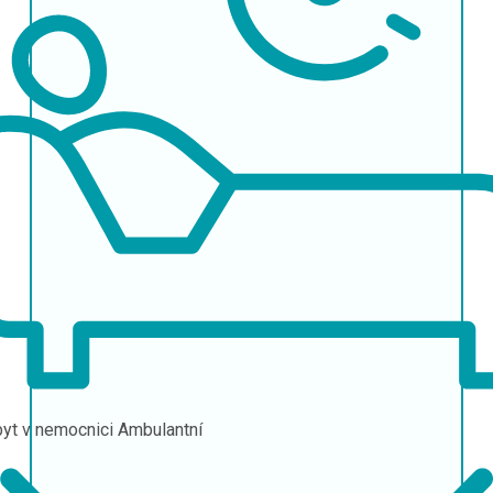
yt v nemocnici
Ambulantní