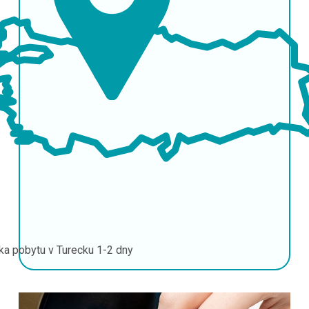
ka pobytu v Turecku
1-2 dny