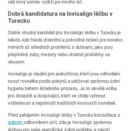
váš nový úsměv vydrží po mnoho let.
Dobrá kandidatura na Invisalign léčbu v
Turecku
Dobře vhodný kandidát pro Invisalign léčbu v Turecku je
někdo, kdo hledá diskrétní a pohodlné řešení pro korekci
mírných až středních problémů s dutinami, jako jsou
přeplněné zuby, mezery nebo drobné problémy se
skusem.
Invisalign je ideální pro jednotlivce, kteří jsou odhodláni
nosyt rovnátka podle pokynů a udržovat správnou ústní
hygienu během léčebního procesu. Je to skvělá volba
pro dospělé a dospívající, kteří se chtějí vyhnout
viditelnosti a nepohodlí tradičních kovových rovnátek.
Před zahájením Invisalign léčby v Turecku konzultace s
zubním
odborníkem určí, zda je Invisalign správnou
léčbou pro vaše specifické zubní potřeby, a zajistí