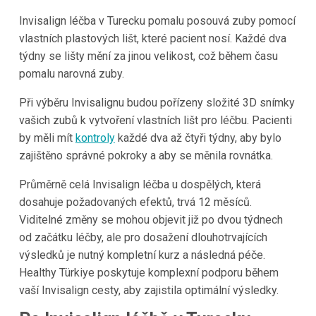
Invisalign léčba v Turecku pomalu posouvá zuby pomocí
vlastních plastových lišt, které pacient nosí. Každé dva
týdny se lišty mění za jinou velikost, což během času
pomalu narovná zuby.
Při výběru Invisalignu budou pořízeny složité 3D snímky
vašich zubů k vytvoření vlastních lišt pro léčbu. Pacienti
by měli mít
kontroly
každé dva až čtyři týdny, aby bylo
zajištěno správné pokroky a aby se měnila rovnátka.
Průměrně celá Invisalign léčba u dospělých, která
dosahuje požadovaných efektů, trvá 12 měsíců.
Viditelné změny se mohou objevit již po dvou týdnech
od začátku léčby, ale pro dosažení dlouhotrvajících
výsledků je nutný kompletní kurz a následná péče.
Healthy Türkiye poskytuje komplexní podporu během
vaší Invisalign cesty, aby zajistila optimální výsledky.