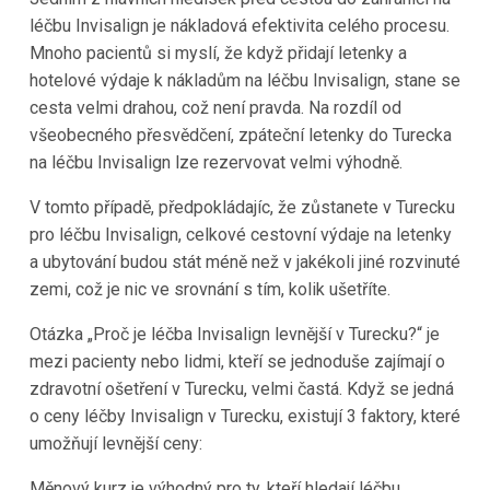
léčbu Invisalign je nákladová efektivita celého procesu.
Mnoho pacientů si myslí, že když přidají letenky a
hotelové výdaje k nákladům na léčbu Invisalign, stane se
cesta velmi drahou, což není pravda. Na rozdíl od
všeobecného přesvědčení, zpáteční letenky do Turecka
na léčbu Invisalign lze rezervovat velmi výhodně.
V tomto případě, předpokládajíc, že zůstanete v Turecku
pro léčbu Invisalign, celkové cestovní výdaje na letenky
a ubytování budou stát méně než v jakékoli jiné rozvinuté
zemi, což je nic ve srovnání s tím, kolik ušetříte.
Otázka „Proč je léčba Invisalign levnější v Turecku?“ je
mezi pacienty nebo lidmi, kteří se jednoduše zajímají o
zdravotní ošetření v Turecku, velmi častá. Když se jedná
o ceny léčby Invisalign v Turecku, existují 3 faktory, které
umožňují levnější ceny:
Měnový kurz je výhodný pro ty, kteří hledají léčbu