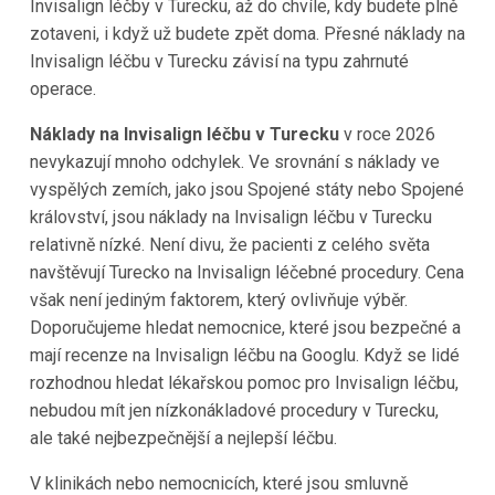
Invisalign léčby v Turecku, až do chvíle, kdy budete plně
zotaveni, i když už budete zpět doma. Přesné náklady na
Invisalign léčbu v Turecku závisí na typu zahrnuté
operace.
Náklady na Invisalign léčbu v Turecku
v roce 2026
nevykazují mnoho odchylek. Ve srovnání s náklady ve
vyspělých zemích, jako jsou Spojené státy nebo Spojené
království, jsou náklady na Invisalign léčbu v Turecku
relativně nízké. Není divu, že pacienti z celého světa
navštěvují Turecko na Invisalign léčebné procedury. Cena
však není jediným faktorem, který ovlivňuje výběr.
Doporučujeme hledat nemocnice, které jsou bezpečné a
mají recenze na Invisalign léčbu na Googlu. Když se lidé
rozhodnou hledat lékařskou pomoc pro Invisalign léčbu,
nebudou mít jen nízkonákladové procedury v Turecku,
ale také nejbezpečnější a nejlepší léčbu.
V klinikách nebo nemocnicích, které jsou smluvně