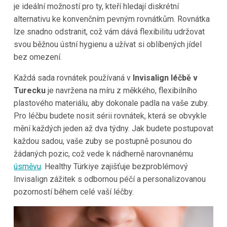
je ideální možností pro ty, kteří hledají diskrétní
alternativu ke konvenčním pevným rovnátkům. Rovnátka
lze snadno odstranit, což vám dává flexibilitu udržovat
svou běžnou ústní hygienu a užívat si oblíbených jídel
bez omezení.
Každá sada rovnátek používaná v
Invisalign léčbě v
Turecku
je navržena na míru z měkkého, flexibilního
plastového materiálu, aby dokonale padla na vaše zuby.
Pro léčbu budete nosit sérii rovnátek, která se obvykle
mění každých jeden až dva týdny. Jak budete postupovat
každou sadou, vaše zuby se postupně posunou do
žádaných pozic, což vede k nádherně narovnanému
úsměvu
. Healthy Türkiye zajišťuje bezproblémový
Invisalign zážitek s odbornou péčí a personalizovanou
pozorností během celé vaší léčby.