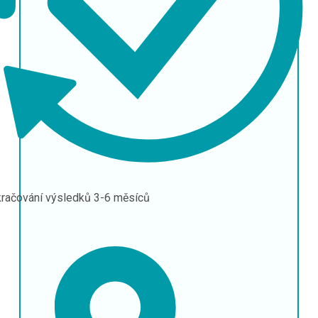
račování výsledků
3-6 měsíců