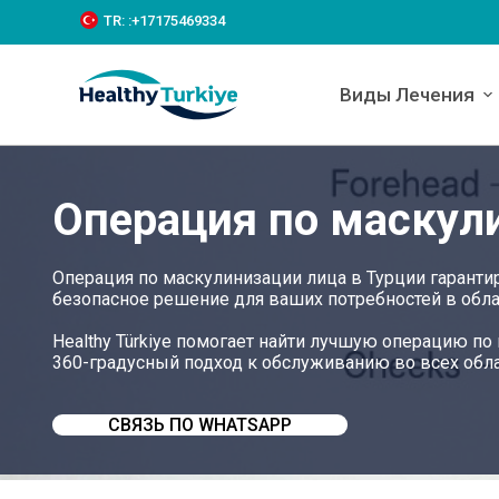
S
TR:
:+‪17175469334‬
k
i
p
Виды Лечения
t
o
c
o
n
Операция по маскул
t
e
n
t
Операция по маскулинизации лица в Турции гаранти
безопасное решение для ваших потребностей в обла
Healthy Türkiye помогает найти лучшую операцию п
360-градусный подход к обслуживанию во всех обл
СВЯЗЬ ПО WHATSAPP