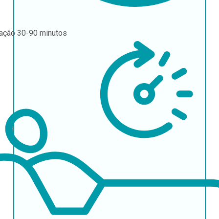
ração
30-90 minutos