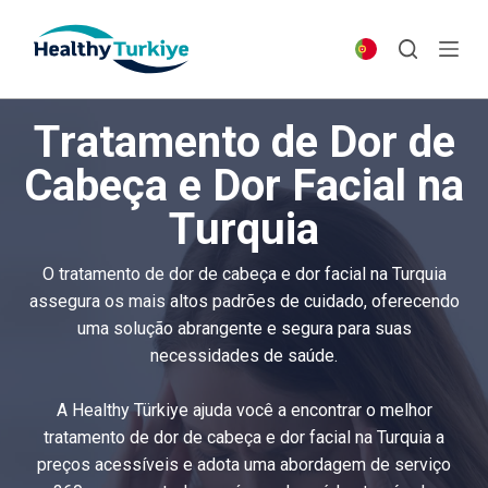
S
k
i
p
Tratamento de Dor de
t
o
Cabeça e Dor Facial na
c
Turquia
o
n
t
O tratamento de dor de cabeça e dor facial na Turquia
e
assegura os mais altos padrões de cuidado, oferecendo
n
uma solução abrangente e segura para suas
t
necessidades de saúde.
A Healthy Türkiye ajuda você a encontrar o melhor
tratamento de dor de cabeça e dor facial na Turquia a
preços acessíveis e adota uma abordagem de serviço