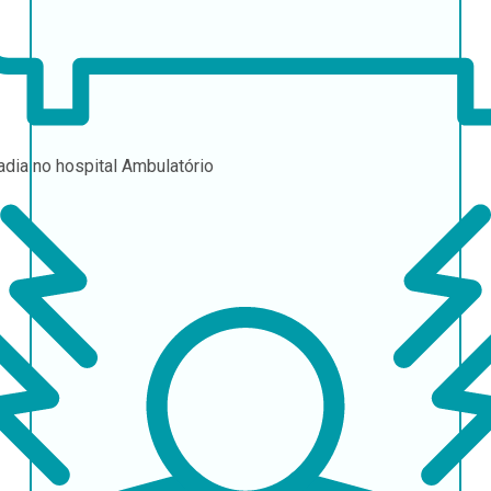
adia no hospital
Ambulatório