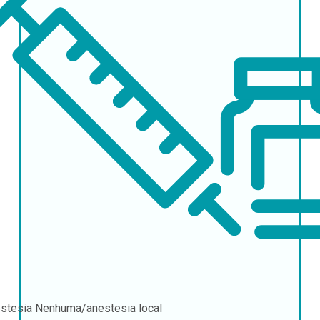
stesia
Nenhuma/anestesia local