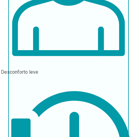
r
Desconforto leve