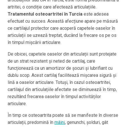
artritei, o condiție care afectează articulațiile.
Tratamentul osteoartritei în Turcia
este adesea
efectuat cu succes. Această afecțiune apare pe măsură
ce cartilajul protector care acoperă capetele oaselor în
articulații se uzează treptat, ducând la frecare os pe os
în timpul mișcării articulare.
De obicei, capetele oaselor din articulații sunt protejate
de un strat rezistent și neted de cartilaj, care
funcționează ca un amortizor de șocuri și lubrifiant cu
dublu scop. Acest cartilaj facilitează mișcarea sigură și
lină a oaselor articulare. Totuși, în cazul osteoartritei,
cartilajul din articulațiile afectate se diminuează în timp,
rezultând frecarea oaselor în timpul activităților
articulare.
În timp ce osteoartrita poate să se manifeste în diverse
articulații, predomină în
mâini
, genunchi, șolduri, gât