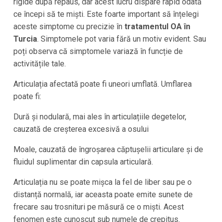
rigide după repaus, dar acest lucru dispare rapid odată
ce începi să te miști. Este foarte important să înțelegi
aceste simptome cu precizie în
tratamentul OA în
Turcia
. Simptomele pot varia fără un motiv evident. Sau
poți observa că simptomele variază în funcție de
activitățile tale.
Articulația afectată poate fi uneori umflată. Umflarea
poate fi:
Dură și nodulară, mai ales în articulațiile degetelor,
cauzată de creșterea excesivă a osului
Moale, cauzată de îngroșarea căptușelii articulare și de
fluidul suplimentar din capsula articulară.
Articulația nu se poate mișca la fel de liber sau pe o
distanță normală, iar aceasta poate emite sunete de
frecare sau trosnituri pe măsură ce o miști. Acest
fenomen este cunoscut sub numele de crepitus.