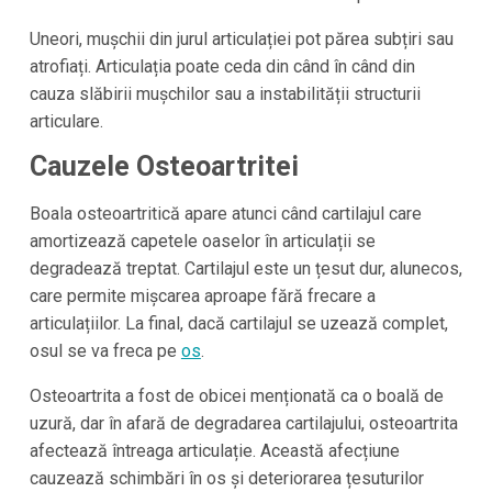
Uneori, mușchii din jurul articulației pot părea subțiri sau
atrofiați. Articulația poate ceda din când în când din
cauza slăbirii mușchilor sau a instabilității structurii
articulare.
Cauzele Osteoartritei
Boala osteoartritică apare atunci când cartilajul care
amortizează capetele oaselor în articulații se
degradează treptat. Cartilajul este un țesut dur, alunecos,
care permite mișcarea aproape fără frecare a
articulațiilor. La final, dacă cartilajul se uzează complet,
osul se va freca pe
os
.
Osteoartrita a fost de obicei menționată ca o boală de
uzură, dar în afară de degradarea cartilajului, osteoartrita
afectează întreaga articulație. Această afecțiune
cauzează schimbări în os și deteriorarea țesuturilor