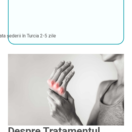
ata șederii în Turcia
2-5 zile
Despre Tratamentul