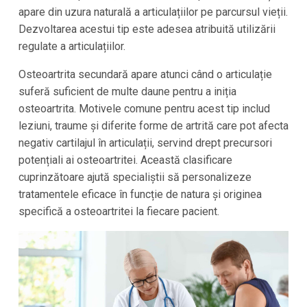
apare din uzura naturală a articulațiilor pe parcursul vieții.
Dezvoltarea acestui tip este adesea atribuită utilizării
regulate a articulațiilor.
Osteoartrita secundară apare atunci când o articulație
suferă suficient de multe daune pentru a iniția
osteoartrita. Motivele comune pentru acest tip includ
leziuni, traume și diferite forme de artrită care pot afecta
negativ cartilajul în articulații, servind drept precursori
potențiali ai osteoartritei. Această clasificare
cuprinzătoare ajută specialiștii să personalizeze
tratamentele eficace în funcție de natura și originea
specifică a osteoartritei la fiecare pacient.