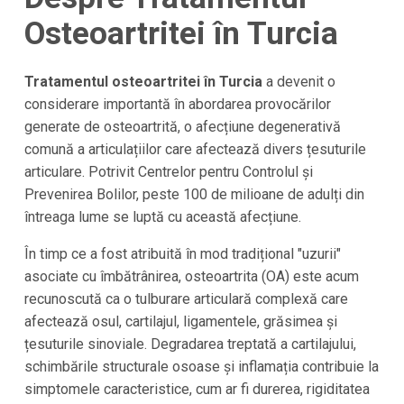
Osteoartritei în Turcia
Tratamentul osteoartritei în Turcia
a devenit o
considerare importantă în abordarea provocărilor
generate de osteoartrită, o afecțiune degenerativă
comună a articulațiilor care afectează divers țesuturile
articulare. Potrivit Centrelor pentru Controlul și
Prevenirea Bolilor, peste 100 de milioane de adulți din
întreaga lume se luptă cu această afecțiune.
În timp ce a fost atribuită în mod tradițional "uzurii"
asociate cu îmbătrânirea, osteoartrita (OA) este acum
recunoscută ca o tulburare articulară complexă care
afectează osul, cartilajul, ligamentele, grăsimea și
țesuturile sinoviale. Degradarea treptată a cartilajului,
schimbările structurale osoase și inflamația contribuie la
simptomele caracteristice, cum ar fi durerea, rigiditatea