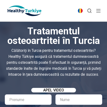
S
k
i
p
Tratamentul
t
o
osteoartritei în Turcia
c
o
Călătoriți în Turcia pentru tratamentul osteoartritei?
n
Healthy Türkiye asigură că tratamentul dumneavoastră
t
pentru osteoartrită poate fi efectuat în siguranță, primind
e
standarde înalte de îngrijire medicală în Turcia și vă puteți
n
întoarce în țara dumneavoastră cu rezultate de succes.
t
APEL VIDEO