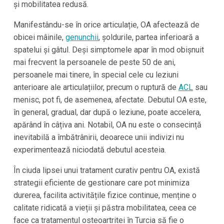
și mobilitatea redusă.
Manifestându-se în orice articulație, OA afectează de
obicei mâinile,
genunchii
, șoldurile, partea inferioară a
spatelui și gâtul. Deși simptomele apar în mod obișnuit
mai frecvent la persoanele de peste 50 de ani,
persoanele mai tinere, în special cele cu leziuni
anterioare ale articulațiilor, precum o ruptură de
ACL
sau
menisc, pot fi, de asemenea, afectate. Debutul OA este,
în general, gradual, dar după o leziune, poate accelera,
apărând în câțiva ani. Notabil, OA nu este o consecință
inevitabilă a îmbătrânirii, deoarece unii indivizi nu
experimentează niciodată debutul acesteia.
În ciuda lipsei unui tratament curativ pentru OA, există
strategii eficiente de gestionare care pot minimiza
durerea, facilita activitățile fizice continue, menține o
calitate ridicată a vieții și păstra mobilitatea, ceea ce
face ca tratamentul osteoartritei în Turcia să fie o