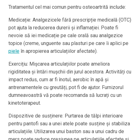
Tratamentul cel mai comun pentru osteoartrită include:
Medicație: Analgezicele fără prescripție medicală (OTC)
pot ajuta la reducerea durerii și inflamației. Poate fi
nevoie să iei medicație pe cale orală sau analgezice
topice (creme, unguente sau plasturi pe care îi aplici pe
piele
în apropierea articulațiilor afectate).
Exercițiu: Mișcarea articulațiilor poate ameliora
rigiditatea și întări mușchii din jurul acestora. Activități cu
impact redus, cum ar fi înotul, aerobic în apă și
antrenamentele cu greutăți, pot fi de ajutor. Furnizorul
dumneavoastră vă poate recomanda să lucrați cu un
kinetoterapeut.
Dispozitive de susținere: Purtarea de tălpi interioare
pentru pantofi sau a unei atele poate susține și stabiliza
articulațiile. Utilizarea unui baston sau a unui cadru de
mers poate reduce presiunea pe articulațiile afectate și