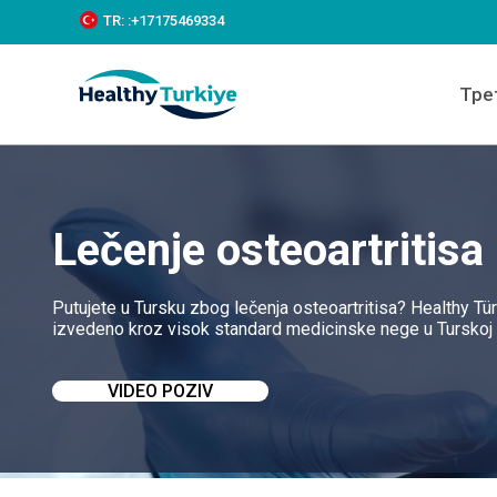
S
TR:
:+‪17175469334‬
k
i
p
Тре
t
o
c
o
n
t
e
Lečenje osteoartritisa
n
t
Putujete u Tursku zbog lečenja osteoartritisa? Healthy Tü
izvedeno kroz visok standard medicinske nege u Turskoj i
VIDEO POZIV