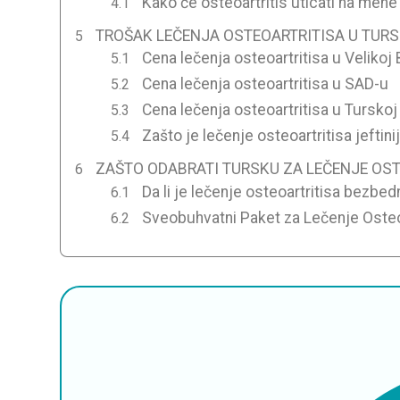
Kako će osteoartritis uticati na mene
TROŠAK LEČENJA OSTEOARTRITISA U TURS
Cena lečenja osteoartritisa u Velikoj B
Cena lečenja osteoartritisa u SAD-u
Cena lečenja osteoartritisa u Turskoj
Zašto je lečenje osteoartritisa jeftini
ZAŠTO ODABRATI TURSKU ZA LEČENJE OST
Da li je lečenje osteoartritisa bezbe
Sveobuhvatni Paket za Lečenje Osteoa