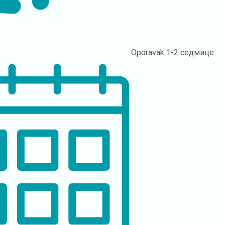
Oporavak
1-2 седмице