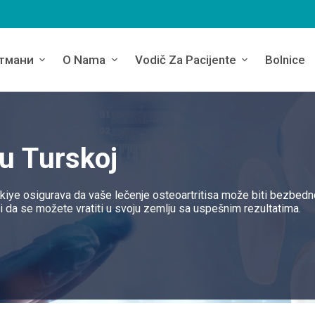
тмани
O Nama
Vodič Za Pacijente
Bolnice
 u Turskoj
rkiye osigurava da vaše lečenje osteoartritisa može biti bezbedn
 da se možete vratiti u svoju zemlju sa uspešnim rezultatima.