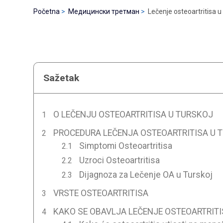
Početna
Медицински третман
Lečenje osteoartritisa u
Sažetak
O LEČENJU OSTEOARTRITISA U TURSKOJ
PROCEDURA LEČENJA OSTEOARTRITISA U 
Simptomi Osteoartritisa
Uzroci Osteoartritisa
Dijagnoza za Lečenje OA u Turskoj
VRSTE OSTEOARTRITISA
KAKO SE OBAVLJA LEČENJE OSTEOARTRITI