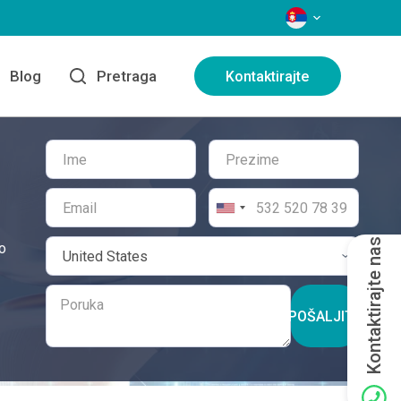
JEZICI
Blog
Pretraga
Kontaktirajte
Kontaktirajte nas
o
POŠALJITE