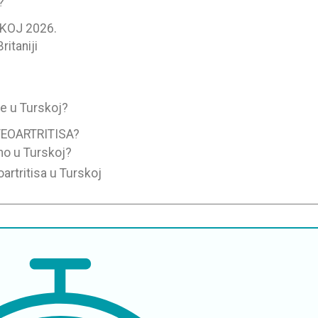
?
KOJ 2026.
ritaniji
je u Turskoj?
EOARTRITISA?
dno u Turskoj?
rtritisa u Turskoj