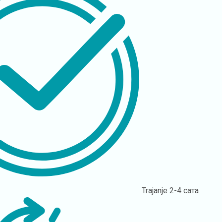
Trajanje
2-4 сата