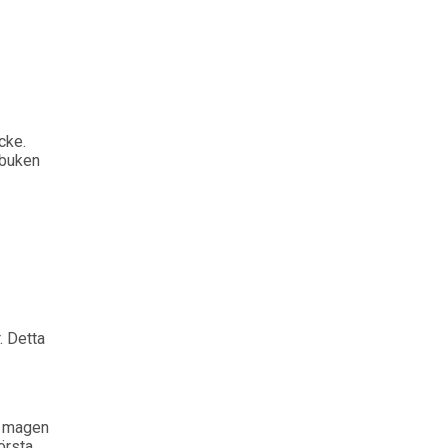
cke.
 buken
. Detta
å magen
örsta