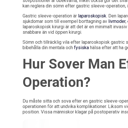
sovpositioner är obekväma, vilket också gör det svårt
kan reglera din sömn efter gastric sleeve-operation, 
Gastric sleeve-operation är
laparoskopisk
. Den lapa
sjukdomar som till exempel borttagning av
livmoder
,
laparoskopisk kirurgi är att det är en minimalt invasi
snabbare än vid öppen kirurgi.
Sömn och tillräcklig vila efter laparoskopisk gastric 
bibehålla din mentala och
fysiska
hälsa efter att ha 
Hur Sover Man Ef
Operation?
Du måste sitta och sova efter en gastric sleeve-opera
operationen för att undvika komplikationer. Liksom vi
position. Vissa människor klagar på postoperativ in