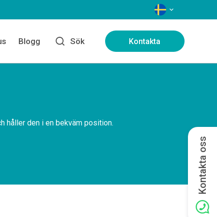
SPRÅK
us
Blogg
Sök
Kontakta
 håller den i en bekväm position.
Kontakta oss