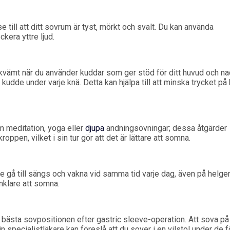
e till att ditt sovrum är tyst, mörkt och svalt. Du kan använda
kera yttre ljud.
kvämt när du använder kuddar som ger stöd för ditt huvud och na
kudde under varje knä. Detta kan hjälpa till att minska trycket på
 meditation, yoga eller
djupa
andningsövningar; dessa åtgärder
roppen, vilket i sin tur gör att det är lättare att somna.
gå till sängs och vakna vid samma tid varje dag, även på helger
nklare att somna.
n bästa sovpositionen efter gastric sleeve-operation. Att sova p
n specialistläkare kan föreslå att du sover i en vilstol under de f