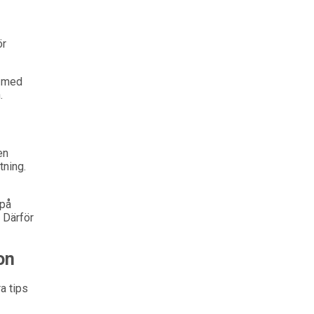
ör
n med
.
en
tning.
 på
. Därför
on
a tips