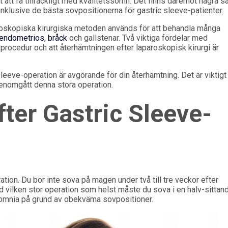
 att få tillräckligt med kvalitetssömn. Det finns däremot några sä
inklusive de bästa sovpositionerna för gastric sleeve-patienter.
roskopiska kirurgiska metoden används för att behandla många
endometrios
,
bråck
och gallstenar. Två viktiga fördelar med
v procedur och att återhämtningen efter laparoskopisk kirurgi är
sleeve-operation är avgörande för din återhämtning. Det är viktigt 
genomgått denna stora operation.
ter Gastric Sleeve-
tion. Du bör inte sova på magen under två till tre veckor efter
d vilken stor operation som helst måste du sova i en halv-sittan
somnia på grund av obekväma sovpositioner.