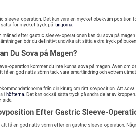
ic sleeve-operation. Det kan vara en mycket obekväm position f
 sätta för mycket tryck på
lungorna
.
 en månad efter gastric sleeve-operationen kan du sova på mage
ämtningen bör du definitivt undvika att sätta extra tryck på buken
 Kan Du Sova på Magen?
 sleeve-operation kommer du inte kunna sova på magen. Även om d
tt få en god natts sömn tack vare smärtlindring och extrem utmat
a rekommendationerna från din kirurg om rätt sovposition. Att sova
a i
höfterna
. Det kan också sätta tryck på andra delar av kroppen
r sida.
position Efter Gastric Sleeve-Operati
 att få en god natts sömn efter en gastric sleeve-operation. Någr