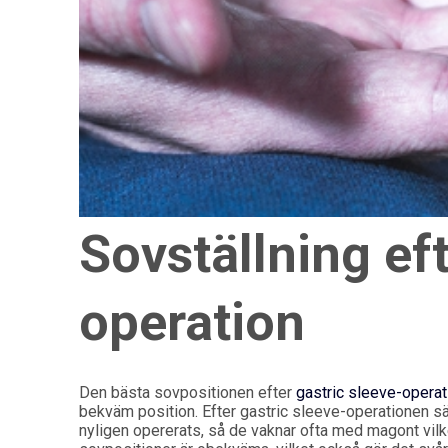
Sovställning eft
operation
Den bästa sovpositionen efter
gastric sleeve-opera
bekväm position. Efter gastric sleeve-operationen s
nyligen opererats, så de vaknar ofta med magont vilk