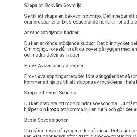
Skapa en Bekväm Sovmiljö
Se till att skapa en bekväm sovmiljö. Det innebär att s
öronproppar eller brusreducerande hörlurar för att bloc
Använd Stödjande Kuddar
Du kan använda stödjande kuddar. Det blir mycket be
Om möjligt, föreslår vi att du sover på ryggen med en 
och nedre delen av ryggen.
Prova Avslappningsterapier
Prova avslappningsmetoder före sänggåendet såsom
kommer att hjälpa till att slappna av musklerna i hela k
Skapa ett Sömn Schema
Du kan etablera ett regelbundet sovschema. Du måste 
hjälper din
kropp
att komma in i en rutin och gör det e
Bästa Sovpositionen
Du måste sova på ryggen eller på sidan. Detta är de
kan vara obehagligt efter gastric sleeve-operation. Di