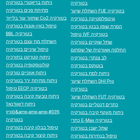
ניתוח בריאטרי בטורקיה
בטורקיה
מתיחת פנים בטורקיה
השתלת שיער FUE בטורקיה
‏שחזור עור בלייזר Co2 בטורקיה
וגינופלסטיקה בטורקיה
טיפול באין-אונות בטורקיה
הסרת שומן בבטן בטורקיה
BBL בטורקיה
טיפול IVF בטורקיה
השתלת מח עצם בטורקיה
שתל שוקיים בטורקיה
טיפול שיניים בטורקיה
החלפה אאורטית של שסתום
ניתוח קטרקט בתורכיה
לב צנתרי בטורקיה
קולונוסקופיה בטורקיה
בוטוקס בטורקיה
ניתוח אוזניים טורקיה
ניתוח לסת בטורקיה
ניתוח מתיחת ירך בטורקיה
השתלת שיער DHI Pro
טיפול EECP בטורקיה
בטורקיה
ניתוח טבעת קיבה בטורקיה
השתלת שיער FUT בטורקיה
ניתוח דואודנאל
כתרים דנטליים בטורקיה
סוויץ&amp;amp;amp;#039;
ניתוח מעקף קיבה בטורקיה
בטורקיה
כתרי E-Max בטורקיה
טיפול בבלון קיבה בטורקיה
שתל ישבן בטורקיה
ניתוח קיצור קיבה בטורקיה
טיפול בנחירות בטורקיה