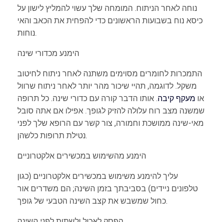
נוחה לאחר הניתוח. המומחה שלך עשוי להמליץ ​​לישון על
כיסא נוח בשבועות הראשונים כדי להפחית את הכאב והאי
נוחות.
הימנע מכדורי שינה
התמכרות לחומרים מסוימים משתנה לאחר ניתוח לחיטוב
משקל. לדוגמה, תהיי שיכור מהר יותר לאחר ניתוח שרוול
או
מעקף קיבה
. אותו הדבר קורה עם כדורי שינה. כל תרופה
שמשנה מצב רוח עלולה להזיק לגופך. אפילו אם אתה סובל
מאי-שינה ממושכת וחמורה, צור קשר עם הרופא שלך לפני
נטילת תרופות כלשהן.
הימנע מהשימוש במכשירים אלקטרוניים
עליך להימנע משימוש במכשירים אלקטרוניים (כגון
טלפונים ניידים) בסביבתך בזמן השינה; הם משדרים אור
כחול שמשבש את קצב השינה הטבעי של גופך.
הפסק לאכול ולשתות לפני השינה