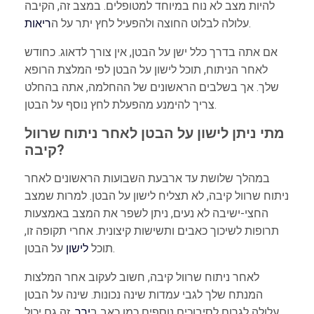
להיות מצב לא נוח במיוחד למטופלים. במצב זה, הקיבה
.
עלולה לבלוט החוצה ולהפעיל לחץ יתר על ה
ריאות
אם אתה בדרך כלל ישן על הבטן, אין צורך לדאוג. כחודש
לאחר הניתוח, תוכל לישון על הבטן לפי המלצת הרופא
שלך. אך בשלבים הראשונים של ההחלמה, אתה בהחלט
צריך להימנע מהפעלת לחץ נוסף על הבטן.
מתי ניתן לישון על הבטן לאחר ניתוח שרוול
קיבה?
במהלך שלושת עד ארבעת השבועות הראשונים לאחר
ניתוח שרוול קיבה, לא תצליח לישון על הבטן. למרות שמצב
החצי-ישיבה לא נעים, ניתן לשפר את המצב באמצעות
תרופות לשיכוך כאבים ותשישות קיצונית. אחרי תקופה זו,
על הבטן.
תוכל
לישון
לאחר ניתוח שרוול קיבה, חשוב לעקוב אחר המלצות
המנתח שלך לגבי עמדות שינה נכונות. שינה על הבטן
עלולה לגרום לסיבוכים נוספים כמו כאב ב
ירך
. זה גם יכול