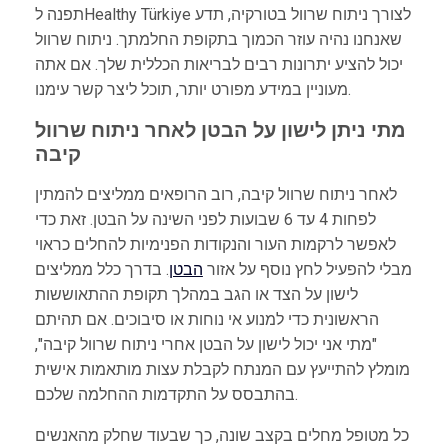
תפנה לHealthy Türkiye לצורך ניתוח שרוול בטורקיה, תדע
שאנחנו נהיה עוזר הכמוך בתקופת החלמתך. ניתוח שרוול
יכול להציע יתרונות רבים לבריאות הכללית שלך. אם אתה
מעוניין במידע מפורט יותר, תוכל ליצר קשר עימנו.
מתי ניתן לישון על הבטן לאחר ניתוח שרוול
קיבה
לאחר ניתוח שרוול קיבה, רוב הרופאים ממליצים להמתין
לפחות 4 עד 6 שבועות לפני השינה על הבטן. זאת כדי
לאפשר לרקמות העור והנקודות הפנימיות להחלים כראוי
מבלי להפעיל לחץ נוסף על אזור
הבטן
. בדרך כלל ממליצים
לישון על הצד או הגב במהלך תקופת ההתאוששות
הראשונית כדי למנוע אי נוחות או סיבוכים. אם תהיתם
"מתי אני יכול לישון על הבטן אחרי ניתוח שרוול קיבה",
מומלץ להתייעץ עם המנתח לקבלת עצות מותאמות אישית
בהתבסס על התקדמות ההחלמה שלכם.
כל מטופל מחלים בקצב שונה, כך שבעוד שחלק מהאנשים