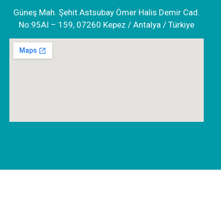
Güneş Mah. Şehit Astsubay Ömer Halis Demir Cad.
No:95AI – 159, 07260 Kepez / Antalya / Türkiye