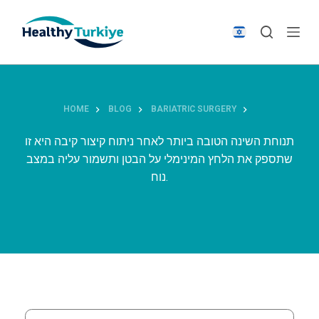
S
k
i
p
t
o
HOME
BLOG
BARIATRIC SURGERY
c
o
תנוחת השינה הטובה ביותר לאחר ניתוח קיצור קיבה היא זו
n
שתספק את הלחץ המינימלי על הבטן ותשמור עליה במצב
t
נוח.
e
n
t