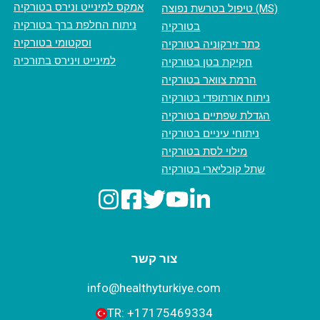
אמקס למינייט ונירס בטורקיה
טיפול בטרשת נפוצה (MS)
ניתוח החלפת ברך בטורקיה
בטורקיה
וסקטומי בטורקיה
כתר זירקוניה בטורקיה
למינייט וינירס בתורכיה
חקיקת בטן בטורקיה
הרמת צוואר בטורקיה
ניתוח אורתופדי בטורקיה
הגדלת שפתיים בטורקיה
ניתוחי עיניים בטורקיה
מילוי לסת בטורקיה
שתל קוכליארי בטורקיה
צור קשר
info@healthyturkiye.com
TR:
+‪17175469334‬