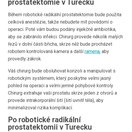
prostatektomie v Turecku
Během robotické radikální prostatektomie bude použita
celková anestézie, takže nebudete mít povědomí o
operaci. Poté vám budou podány injekčně antibiotika,
aby se zabránilo infekci. Chirurg provede několik malých
řezů v dolní části břicha, skrze něž bude procházet
robotem kontrolovaná kamera a další
ramena
, aby
provedly zákrok.
Váš chirurg bude obsluhovat konzoli a manipulovat s
robotickým systémem, který poskytne velmi jasný
pohled na operaci a velmi jemné pohybové kontroly.
Chirurg extrahuje vaši prostatu skrze jeden z otvorů a
provede intrakorporální šití (šití uvnitř těla), aby
minimalizoval rizika komplikací.
Po robotické radikální
prostatektomii v Turecku