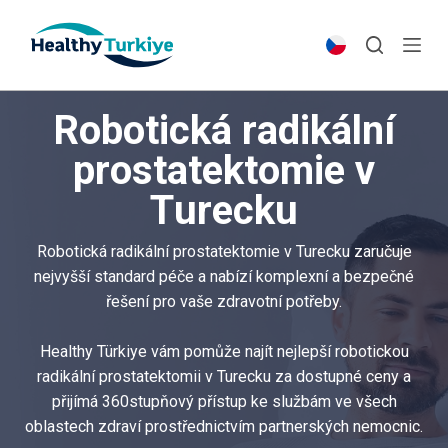
S
k
i
p
Robotická radikální
t
o
prostatektomie v
c
Turecku
o
n
t
Robotická radikální prostatektomie v Turecku zaručuje
e
nejvyšší standard péče a nabízí komplexní a bezpečné
n
řešení pro vaše zdravotní potřeby.
t
Healthy Türkiye vám pomůže najít nejlepší robotickou
radikální prostatektomii v Turecku za dostupné ceny a
přijímá 360stupňový přístup ke službám ve všech
oblastech zdraví prostřednictvím partnerských nemocnic.