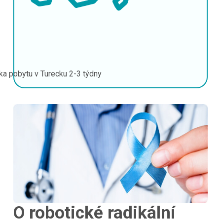
ka pobytu v Turecku
2-3 týdny
O robotické radikální