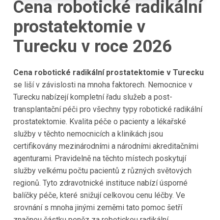
Cena robotické radikální
prostatektomie v
Turecku v roce 2026
Cena robotické radikální prostatektomie v Turecku
se liší v závislosti na mnoha faktorech. Nemocnice v
Turecku nabízejí kompletní řadu služeb a post-
transplantační péči pro všechny typy robotické radikální
prostatektomie. Kvalita péče o pacienty a lékařské
služby v těchto nemocnicích a klinikách jsou
certifikovány mezinárodními a národními akreditačními
agenturami. Pravidelně na těchto místech poskytují
služby velkému počtu pacientů z různých světových
regionů. Tyto zdravotnické instituce nabízí úsporné
balíčky péče, které snižují celkovou cenu léčby. Ve
srovnání s mnoha jinými zeměmi tato pomoc šetří
značnou částku peněz za robotickou radikální