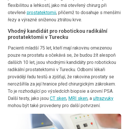
flexibilitou a lehkostí, jako má otevřený chirurg při
otevřené
prostatektomii
, přičemž to dosahuje s menšími
řezy a výrazně sníženou ztrátou krve.
Vhodný kandidát pro robotickou radikální
prostatektomii v Turecku
Pacienti mladší 75 let, kteří mají rakovinu omezenou
pouze na prostatu a očekává se, že budou žít alespoň
dalších 10 let, jsou vhodnými kandidáty pro robotickou
radikální prostatektomii v Turecku. Odborní lékaři
provádějí řadu testů a zjišťují, že rakovina prostaty se
nerozšířila za její hranice před chirurgickým zákrokem.
To je rozhodující po výsledcích biopsie a úrovní PSA.
Další testy, jako jsou
CT sken
,
MRI sken
, a
ultrazvuky
mohou být také provedeny pro další potvrzení.