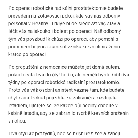
Po operaci robotické radikální prostatektomie budete
převedeni na zotavovací pokoj, kde vás náš odborný
personál v Healthy Türkiye bude sledovat váš stav a
léčit vás na jakoukoli bolest po operaci. Náš odborný
tým vás povzbudí k chůzi po operaci, aby pomohl s
procesem hojení a zamezil vzniku krevních sraženin
krátce po operaci.
Po propuštění z nemocnice můžete jet domů autem,
pokud cesta trvá do čtyř hodin, ale neměli byste řídit dva
týdny po operaci robotické radikální prostatektomie.
Proto vás váš osobní asistent vezme tam, kde budete
ubytováni. Pokud přijíždíte ze zahraničí a cestujete
letadlem, ujistěte se, že každé půl hodiny chodíte v
kabině letadla, aby se zabránilo tvorbě krevních sraženin
v nohou.
Trvá čtyři až pět týdnů, než se břišní řez zcela zahojí,