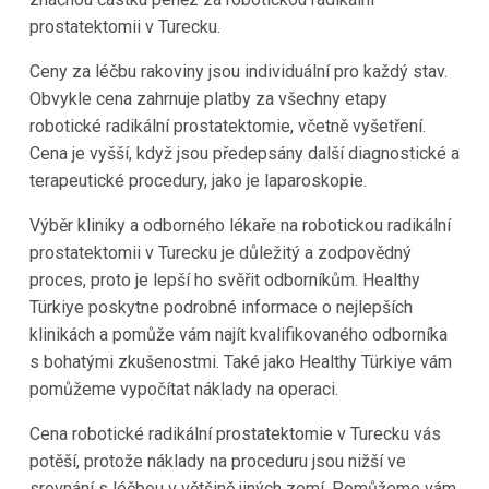
prostatektomii v Turecku.
Ceny za léčbu rakoviny jsou individuální pro každý stav.
Obvykle cena zahrnuje platby za všechny etapy
robotické radikální prostatektomie, včetně vyšetření.
Cena je vyšší, když jsou předepsány další diagnostické a
terapeutické procedury, jako je laparoskopie.
Výběr kliniky a odborného lékaře na robotickou radikální
prostatektomii v Turecku je důležitý a zodpovědný
proces, proto je lepší ho svěřit odborníkům. Healthy
Türkiye poskytne podrobné informace o nejlepších
klinikách a pomůže vám najít kvalifikovaného odborníka
s bohatými zkušenostmi. Také jako Healthy Türkiye vám
pomůžeme vypočítat náklady na operaci.
Cena robotické radikální prostatektomie v Turecku vás
potěší, protože náklady na proceduru jsou nižší ve
srovnání s léčbou v většině jiných zemí. Pomůžeme vám