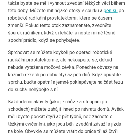
takže byste se měli vyhnout zvedání těžkých věcí během
této doby. Můžete mít nějaké otoky v šourku a
penisu
po
robotické radikální prostatektomii, které se časem
zmenší. Pokud tento otok zaznamenáte, zvedněte
šourek ručníkem, když si leháte, a noste mírně těsné
spodní prádlo, když se pohybujete.
Sprchovat se můžete kdykoli po operaci robotické
radikální prostatektomie, ale nekoupejte se, dokud
nebude vytažena močová cévka. Ponechte obvazy na
kožních řezech po dobu čtyř až pěti dnů. Když opustíte
sprchu, buďte opatrní a jemně poklepávejte na část řezu
do sucha, nehýbejte s ní.
Každodenní aktivity (jako je chůze a stoupání po
schodech) můžete zahájit ihned po návratu domů. Avšak
měli byste počkat čtyři až pět týdnů, než začnete s
těžkými cvičeními, jako jsou běh, zvedání závaží a jízda
na kole. Obvykle se můžete vrátit do práce tři až čtyři