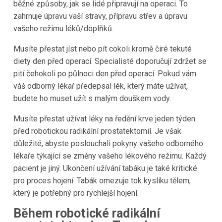
běžné způsoby, jak se lidé připravují na operaci. To
zahrnuje úpravu vaší stravy, přípravu střev a úpravu
vašeho režimu léků/doplňků.
Musíte přestat jíst nebo pít cokoli kromě čiré tekuté
diety den před operací. Specialisté doporučují zdržet se
pití čehokoli po půlnoci den před operací. Pokud vám
váš odborný lékař předepsal lék, který máte užívat,
budete ho muset užít s malým douškem vody.
Musíte přestat užívat léky na ředění krve jeden týden
před robotickou radikální prostatektomií. Je však
důležité, abyste poslouchali pokyny vašeho odborného
lékaře týkající se změny vašeho lékového režimu. Každý
pacient je jiný. Ukončení užívání tabáku je také kritické
pro proces hojení. Tabák omezuje tok kyslíku tělem,
který je potřebný pro rychlejší hojení.
Během robotické radikální