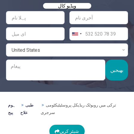
ویڈیو کال
بھیجیں
ترکی میں روبوٹک ریڈیکل پروسٹیٹیکٹومی
طبی
ہوم
سرجری
علاج
پیج
شیئر کریں