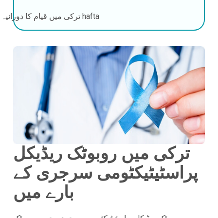
2-3 hafta
ترکی میں قیام کا دورانیہ
ترکی میں روبوٹک ریڈیکل
پراسٹیٹیکٹومی سرجری کے
بارے میں