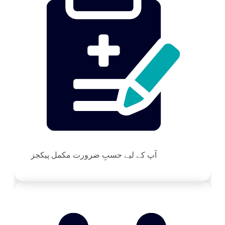
آپ کے لیے حسبِ ضرورت مکمل پیکجز