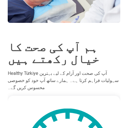
ہم آپ کی صحت کا
خیال رکھتے ہیں
Healthy Türkiye آپ کی صحت اور آرام کے لیے بہترین
سہولیات فراہم کرتا ہے۔ ہمارے ساتھ آپ خود کو خصوصی
محسوس کریں گے۔