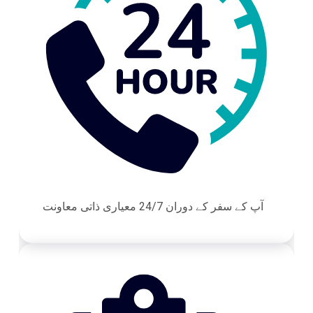
آپ کے سفر کے دوران 24/7 معیاری ذاتی معاونت