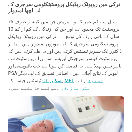
ترکی میں روبوٹک ریڈیکل پروسٹیٹکٹومی سرجری کے
لیے اچھا امیدوار
75 سال سے کم عمر کے وہ مریض جن میں کینسر صرف
پروسٹیٹ تک محدود ہے اور جن کی زندگی کے کم از کم 10
سال کے باقی رہنے کی توقع ہے، ترکی میں روبوٹک ریڈیکل
پروسٹیٹکٹومی سرجری کے لیے موزوں امیدوار ہیں۔ ماہر
ڈاکٹرز ایک سیریز ٹیسٹس کرتے ہیں اور یہ طے کرتے ہیں کہ
پروسٹیٹ کینسر سرجیکل آپریشن سے پہلے پروسٹیٹ سے
باہر نہیں پھیلا ہے۔ یہ فیصلہ کن ہوتا ہے جب بائیوپسی اور
PSA لیولز کے نتائج آجاتے ہیں۔ اضافی تصدیق کے لیے دیگر
MRI اسکینز
, اور
,
CT اسکینز
ٹیسٹس جیسے کہ
الٹراساؤنڈز
بھی کیے جا سکتے ہیں۔