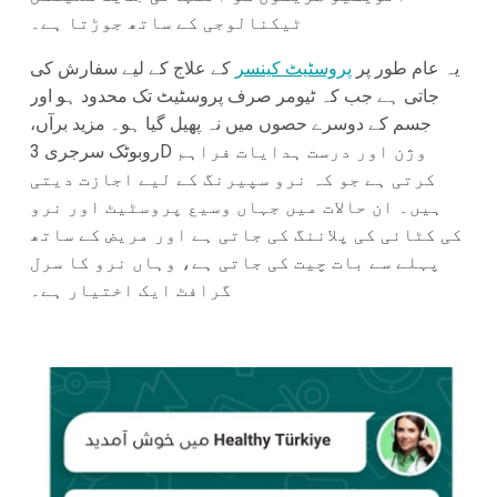
ٹیکنالوجی کے ساتھ جوڑتا ہے۔
یہ عام طور پر
پروسٹیٹ کینسر
کے علاج کے لیے سفارش کی
جاتی ہے جب کہ ٹیومر صرف پروسٹیٹ تک محدود ہو اور
جسم کے دوسرے حصوں میں نہ پھیل گیا ہو۔ مزید برآں،
روبوٹک سرجری 3D وژن اور درست ہدایات فراہم
کرتی ہے جو کہ نرو سپیرنگ کے لیے اجازت دیتی
ہیں۔ ان حالات میں جہاں وسیع پروسٹیٹ اور نرو
کی کٹائی کی پلاننگ کی جاتی ہے اور مریض کے ساتھ
پہلے سے بات چیت کی جاتی ہے، وہاں نرو کا سرل
گرافٹ ایک اختیار ہے۔