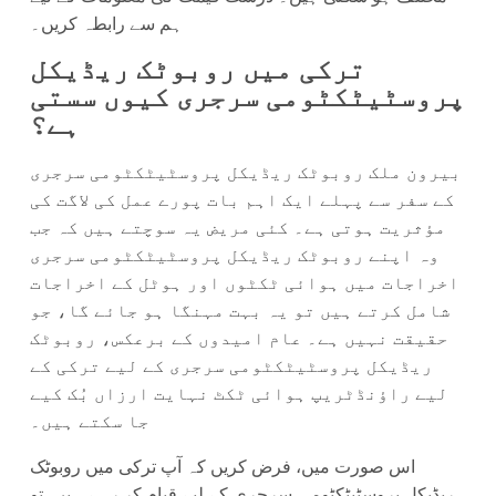
ہم سے رابطہ کریں۔
ترکی میں روبوٹک ریڈیکل
پروسٹیٹکٹومی سرجری کیوں سستی
ہے؟
بیرون ملک روبوٹک ریڈیکل پروسٹیٹکٹومی سرجری
کے سفر سے پہلے ایک اہم بات پورے عمل کی لاگت کی
مؤثریت ہوتی ہے۔ کئی مریض یہ سوچتے ہیں کہ جب
وہ اپنے روبوٹک ریڈیکل پروسٹیٹکٹومی سرجری
اخراجات میں ہوائی ٹکٹوں اور ہوٹل کے اخراجات
شامل کرتے ہیں تو یہ بہت مہنگا ہو جائے گا، جو
حقیقت نہیں ہے۔ عام امیدوں کے برعکس، روبوٹک
ریڈیکل پروسٹیٹکٹومی سرجری کے لیے ترکی کے
لیے راؤنڈٹریپ ہوائی ٹکٹ نہایت ارزاں بُک کیے
جا سکتے ہیں۔
اس صورت میں، فرض کریں کہ آپ ترکی میں روبوٹک
ریڈیکل پروسٹیٹکٹومی سرجری کے لیے قیام کر رہے ہیں، تو