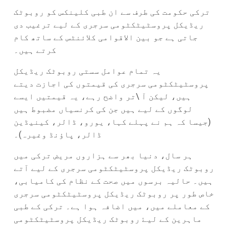
ترکی حکومت کی طرف سے ان طبی کلینکس کو روبوٹک
ریڈیکل پروسٹیٹکٹومی سرجری کے لیے ترغیب دی
جاتی ہے جو بین الاقوامی کلائنٹس کے ساتھ کام
کرتے ہیں۔
یہ تمام عوامل سستی روبوٹک ریڈیکل
پروسٹیٹکٹومی سرجری کی قیمتوں کی اجازت دیتے
ہیں، لیکن آ \تر واضح رہے، یہ قیمتیں ایسے
لوگوں کے لیے ہیں جن کی کرنسیاں مضبوط ہیں
(جیسا کہ ہم نے پہلے کہا، یورو، ڈالر، کینیڈین
ڈالر، پاؤنڈ وغیرہ)۔
ہر سال، دنیا بھر سے ہزاروں مریض ترکی میں
روبوٹک ریڈیکل پروسٹیٹکٹومی سرجری کے لیے آتے
ہیں۔ حالیہ برسوں میں صحت کے نظام کی کامیابی،
خاص طور پر روبوٹک ریڈیکل پروسٹیٹکٹومی سرجری
کے معاملے میں، میں اضافہ ہوا ہے۔ ترکی کے طبی
ماہرین کے لیۓ روبوٹک ریڈیکل پروسٹیٹکٹومی