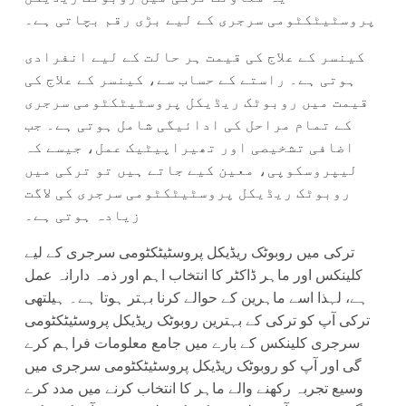
پروسٹیٹکٹومی سرجری کے لیے بڑی رقم بچاتی ہے۔
کینسر کے علاج کی قیمت ہر حالت کے لیے انفرادی
ہوتی ہے۔ راستے کے حساب سے، کینسر کے علاج کی
قیمت میں روبوٹک ریڈیکل پروسٹیٹکٹومی سرجری
کے تمام مراحل کی ادائیگی شامل ہوتی ہے۔ جب
اضافی تشخیصی اور تھیراپیٹیک عمل، جیسے کہ
لیپروسکوپی، معین کیے جاتے ہیں تو ترکی میں
روبوٹک ریڈیکل پروسٹیٹکٹومی سرجری کی لاگت
زیادہ ہوتی ہے۔
ترکی میں روبوٹک ریڈیکل پروسٹیٹکٹومی سرجری کے لیے
کلینکس اور ماہر ڈاکٹر کا انتخاب اہم اور ذمہ دارانہ عمل
ہے، لہذا اسے ماہرین کے حوالے کرنا بہتر ہوتا ہے۔ ہیلتھی
ترکی آپ کو ترکی کے بہترین روبوٹک ریڈیکل پروسٹیٹکٹومی
سرجری کلینکس کے بارے میں جامع معلومات فراہم کرے
گی اور آپ کو روبوٹک ریڈیکل پروسٹیٹکٹومی سرجری میں
وسیع تجربہ رکھنے والے ماہر کا انتخاب کرنے میں مدد کرے