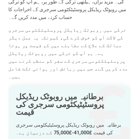
گی۔ مزید برآں، ہیلتھی ترکی کے طور پر، ہم آپ کو ترکی
میں روبوٹک ریڈیکل پروسٹیٹکٹومی سرجری کے اخراجات کا
حساب کرنے میں مدد کریں گے۔
ترکی میں روبوٹک ریڈیکل پروسٹیٹکٹومی سرجری
کی لاگت آپ کو خوش کرے گی، کیونکہ یہ عمل دیگر
ممالک کے علاج کے مقابلے میں کم قیمت پر ہوتا
ہے۔ ہم آپ کو ترکی میں روبوٹک ریڈیکل
پروسٹیٹکٹومی سرجری کے سفر کو منظم کرنے میں
مدد کریں گے، جس میں رہائش اور ہوائی ٹکٹ شامل
ہیں۔
برطانیہ میں روبوٹک ریڈیکل
پروسٹیٹیکٹومی سرجری کی
قیمت
برطانیہ میں روبوٹک ریڈیکل پروسٹیٹیکٹومی سرجری
کی قیمت
£41,000-£75,000
کے درمیان ہے۔