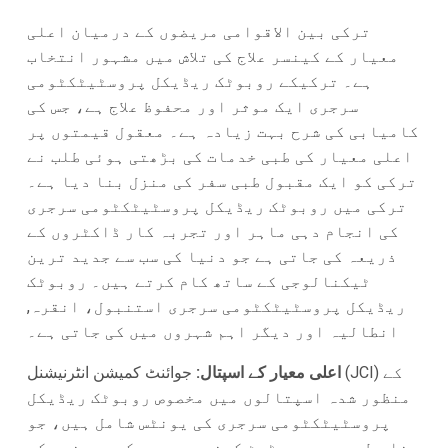
ترکی بین الاقوامی مریضوں کے درمیان اعلی
معیار کے کینسر علاج کی تلاش میں مشہور انتخاب
ہے۔ ترکیکے روبوٹک ریڈیکل پروسٹیٹکٹومی
سرجری ایک موثر اور محفوظ علاج ہے، جس کی
کامیابی کی شرح بہت زیادہ ہے۔ معقول قیمتوں پر
اعلی معیار کی طبی خدمات کی بڑھتی ہوئی طلب نے
ترکی کو ایک مقبول طبی سفر کی منزل بنا دیا ہے۔
ترکی میں روبوٹک ریڈیکل پروسٹیٹکٹومی سرجری
کی انجام دہی ماہر اور تجربہ کار ڈاکٹروں کے
ذریعہ کی جاتی ہے جو دنیا کی سب سے جدید ترین
ٹیکنالوجی کے ساتھ کام کرتے ہیں۔ روبوٹک
ریڈیکل پروسٹیٹکٹومی سرجری استنبول، انقرہ,
انطالیہ اور دیگر اہم شہروں میں کی جاتی ہے۔
اعلی معیار کے اسپتال:
جوائنٹ کمیشن انٹرنیشنل (JCI) کے
منظور شدہ اسپتالوں میں مخصوص روبوٹک ریڈیکل
پروسٹیٹکٹومی سرجری کی یونٹس شامل ہیں، جو
خاص طور پر پروسٹیٹ کینسر سرجری کے مریضوں کے