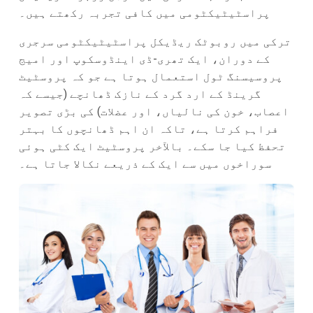
پراسٹیٹیکٹومی میں کافی تجربہ رکھتے ہیں۔
ترکی میں روبوٹک ریڈیکل پراسٹیٹیکٹومی سرجری
کے دوران، ایک تھری-ڈی اینڈوسکوپ اور امیج
پروسیسنگ ٹول استعمال ہوتا ہے جو کہ پروسٹیٹ
گرینڈ کے ارد گرد کے نازک ڈھانچے (جیسے کہ
اعصاب، خون کی نالیاں، اور عضلات) کی بڑی تصویر
فراہم کرتا ہے، تاکہ ان اہم ڈھانچوں کا بہتر
تحفظ کیا جا سکے۔ بالآخر پروسٹیٹ ایک کٹی ہوئی
سوراخوں میں سے ایک کے ذریعے نکالا جاتا ہے۔