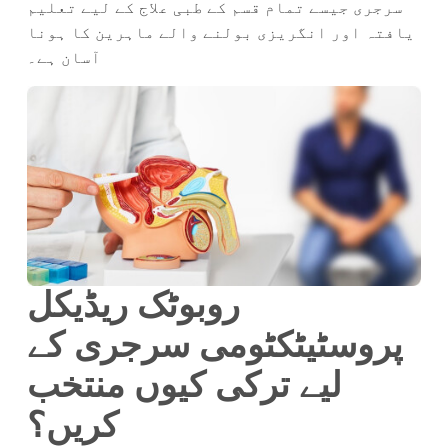
سرجری جیسے تمام قسم کے طبی علاج کے لیے تعلیم
یافتہ اور انگریزی بولنے والے ماہرین کا ہونا
آسان ہے۔
روبوٹک ریڈیکل
پروسٹیٹکٹومی سرجری کے
لیے ترکی کیوں منتخب
کریں؟