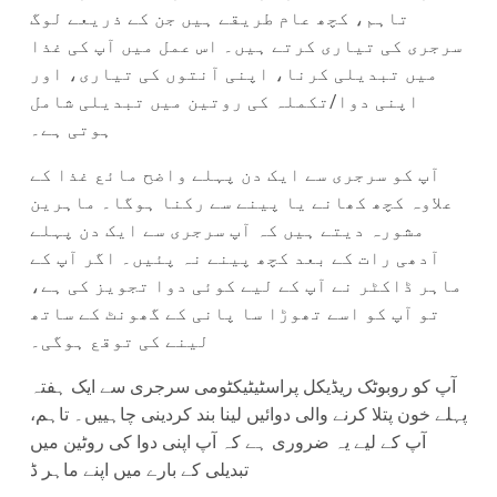
تاہم، کچھ عام طریقے ہیں جن کے ذریعے لوگ
سرجری کی تیاری کرتے ہیں۔ اس عمل میں آپ کی غذا
میں تبدیلی کرنا، اپنی آنتوں کی تیاری، اور
اپنی دوا/تکملہ کی روتین میں تبدیلی شامل
ہوتی ہے۔
آپ کو سرجری سے ایک دن پہلے واضح مائع غذا کے
علاوہ کچھ کھانے یا پینے سے رکنا ہوگا۔ ماہرین
مشورہ دیتے ہیں کہ آپ سرجری سے ایک دن پہلے
آدھی رات کے بعد کچھ پینے نہ پئیں۔ اگر آپ کے
ماہر ڈاکٹر نے آپ کے لیے کوئی دوا تجویز کی ہے،
تو آپ کو اسے تھوڑا سا پانی کے گھونٹ کے ساتھ
لینے کی توقع ہوگی۔
آپ کو روبوٹک ریڈیکل پراسٹیٹیکٹومی سرجری سے ایک ہفتہ
پہلے خون پتلا کرنے والی دوائیں لینا بند کردینی چاہییں۔ تاہم،
آپ کے لیے یہ ضروری ہے کہ آپ اپنی دوا کی روٹین میں
تبدیلی کے بارے میں اپنے ماہر ڈ