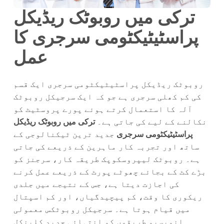
ترکی میں روبوٹک ریڈیکل
پراسٹیٹیکٹومی سرجری کا
عمل
روبوٹک ریڈیکل پراسٹیٹیکٹومی سرجری ایک قسم
کی کم کھلی سرجری ہے جو کہ ایک سرجیکل روبوٹک
آلہ کا استعمال کرتے ہوئے پورے پروسٹیٹ کو
نکالنے کے لیے کی جاتی ہے۔
ترکی میں روبوٹک ریڈیکل
پراسٹیٹیکٹومی سرجری
جدید ترین ٹیکنالوجی کے
ساتھ اور تجربہ کار ماہرین کے ذریعے کی جاتی
ہے۔ روبوٹک لیپروسکوپک طریقہ کار، سرجنز کو
بڑے کٹ کے بجائے چھوٹے پورٹ کے ذریعے عمل کرنے
کی اجازت دیتا ہے، جس کے نتیجے میں جلدی
ریکوری کا وقت، کم پیچیدگیاں، اور کم اسپتال
میں قیام ہوتا ہے۔ سرجیکل روبوٹکس معمولی
انویسیو طریقوں کو انتہائی جدید کلینکل