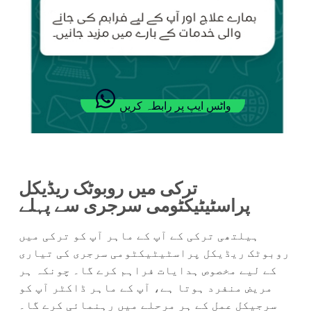
واٹس ایپ پر رابطہ کریں
ترکی میں روبوٹک ریڈیکل
پراسٹیٹیکٹومی سرجری سے پہلے
ہیلتھی ترکی کے آپ کے ماہر آپ کو ترکی میں
روبوٹک ریڈیکل پراسٹیٹیکٹومی سرجری کی تیاری
کے لیے مخصوص ہدایات فراہم کرے گا۔ چونکہ ہر
مریض منفرد ہوتا ہے، آپ کے ماہر ڈاکٹر آپ کو
سرجیکل عمل کے ہر مرحلے میں رہنمائی کرے گا۔