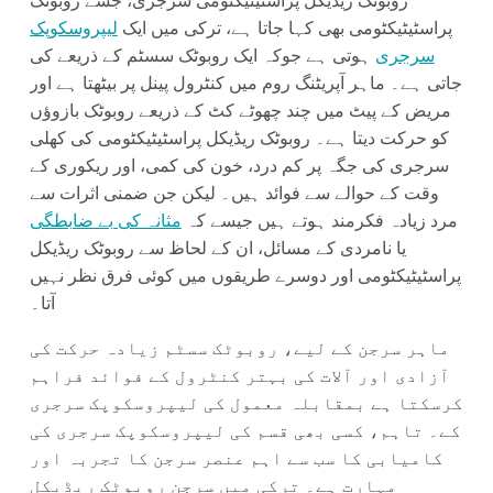
روبوٹک ریڈیکل پراسٹیٹیکٹومی سرجری، جسے روبوٹک
پراسٹیٹیکٹومی بھی کہا جاتا ہے، ترکی میں ایک
لیپروسکوپک
سرجری
ہوتی ہے جوکہ ایک روبوٹک سسٹم کے ذریعے کی
جاتی ہے۔ ماہر آپریٹنگ روم میں کنٹرول پینل پر بیٹھتا ہے اور
مریض کے پیٹ میں چند چھوٹے کٹ کے ذریعے روبوٹک بازوؤں
کو حرکت دیتا ہے۔ روبوٹک ریڈیکل پراسٹیٹیکٹومی کی کھلی
سرجری کی جگہ پر کم درد، خون کی کمی، اور ریکوری کے
وقت کے حوالے سے فوائد ہیں۔ لیکن جن ضمنی اثرات سے
مرد زیادہ فکرمند ہوتے ہیں جیسے کہ
مثانہ کی بے ضابطگی
یا نامردی کے مسائل، ان کے لحاظ سے روبوٹک ریڈیکل
پراسٹیٹیکٹومی اور دوسرے طریقوں میں کوئی فرق نظر نہیں
آتا۔
ماہر سرجن کے لیے، روبوٹک سسٹم زیادہ حرکت کی
آزادی اور آلات کی بہتر کنٹرول کے فوائد فراہم
کرسکتا ہے بمقابلہ معمول کی لیپروسکوپک سرجری
کے۔ تاہم، کسی بھی قسم کی لیپروسکوپک سرجری کی
کامیابی کا سب سے اہم عنصر سرجن کا تجربہ اور
مہارت ہے۔ ترکی میں سرجن روبوٹک ریڈیکل