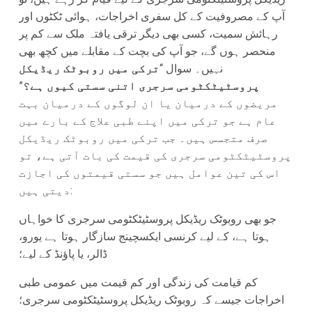
آپ کے مصروفیت کے کل سفری اخراجات، ہوائی ٹکٹوں اور
رہائش سمیت، کسی بھی دیگر ترقی یافتہ ملک سے کم پر
منحصر ہوں گے، جو آپ کی بچت کے مقابلے میں کچھ بھی
نہیں۔ سوال “
ترکی میں روبوٹک ریڈیکل
پروسٹیٹکٹومی سرجری اتنی سستی کیوں ہے؟
”
مریضوں کے درمیان یا ان لوگوں کے درمیان بہت
عام ہے جو ترکی میں اپنے طبی علاج کے بارے میں
صرف متجسس ہیں۔ جب ترکی میں روبوٹک ریڈیکل
پروسٹیٹکٹومی سرجری کی قیمت کی بات آتی ہے، تو
اس کی تین عوامل ہیں جو سستی قیمتوں کی اجازت
دیتی ہیں:
جو بھی روبوٹک ریڈیکل پروسٹیٹکٹومی سرجری کا خواہاں
ہوتا ہے، کے لیے کرنسی ایکسچینج سازگار ہوتا ہے یورو،
ڈالر، یا پاؤنڈ کے لیے؛
کم قیامت کی زندگی اور کم قیمت میں عمومی طبی
اخراجات جیسے کہ روبوٹک ریڈیکل پروسٹیٹکٹومی سرجری؛