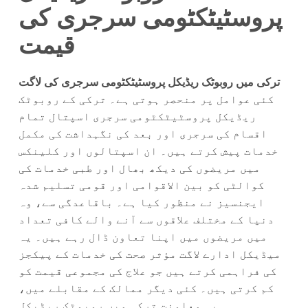
پروسٹیٹکٹومی سرجری کی
قیمت
ترکی میں روبوٹک ریڈیکل پروسٹیٹکٹومی سرجری کی لاگت
کئی عوامل پر منحصر ہوتی ہے۔ ترکی کے روبوٹک
ریڈیکل پروسٹیٹکٹومی سرجری اسپتال تمام
اقسام کی سرجری اور بعد کی نگہداشت کی مکمل
خدمات پیش کرتے ہیں۔ ان اسپتالوں اور کلینکس
میں مریضوں کی دیکھ بھال اور طبی خدمات کی
کوالٹی کو بین الاقوامی اور قومی تسلیم شدہ
ایجنسیز نے منظور کیا ہے۔ باقاعدگی سے، وہ
دنیا کے مختلف علاقوں سے آنے والے کافی تعداد
میں مریضوں میں اپنا تعاون ڈال رہے ہیں۔ یہ
میڈیکل ادارے لاگت مؤثر صحت کی خدمات کے پیکجز
کی فراہمی کرتے ہیں جو علاج کی مجموعی قیمت کو
کم کرتی ہیں۔ کئی دیگر ممالک کے مقابلے میں،
یہ معاونت ترکی میں روبوٹک ریڈیکل