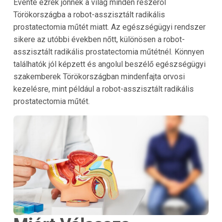
Évente ezrek jönnek a világ minden részéről
Törökországba a robot-asszisztált radikális
prostatectomia műtét miatt. Az egészségügyi rendszer
sikere az utóbbi években nőtt, különösen a robot-
asszisztált radikális prostatectomia műtétnél. Könnyen
találhatók jól képzett és angolul beszélő egészségügyi
szakemberek Törökországban mindenfajta orvosi
kezelésre, mint például a robot-asszisztált radikális
prostatectomia műtét.