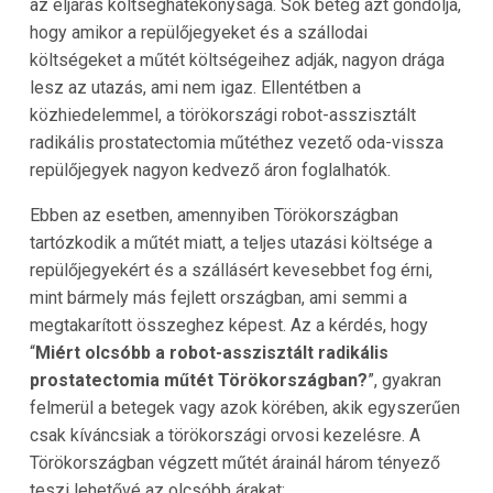
az eljárás költséghatékonysága. Sok beteg azt gondolja,
hogy amikor a repülőjegyeket és a szállodai
költségeket a műtét költségeihez adják, nagyon drága
lesz az utazás, ami nem igaz. Ellentétben a
közhiedelemmel, a törökországi robot-asszisztált
radikális prostatectomia műtéthez vezető oda-vissza
repülőjegyek nagyon kedvező áron foglalhatók.
Ebben az esetben, amennyiben Törökországban
tartózkodik a műtét miatt, a teljes utazási költsége a
repülőjegyekért és a szállásért kevesebbet fog érni,
mint bármely más fejlett országban, ami semmi a
megtakarított összeghez képest. Az a kérdés, hogy
“
Miért olcsóbb a robot-asszisztált radikális
prostatectomia műtét Törökországban?
”, gyakran
felmerül a betegek vagy azok körében, akik egyszerűen
csak kíváncsiak a törökországi orvosi kezelésre. A
Törökországban végzett műtét árainál három tényező
teszi lehetővé az olcsóbb árakat: