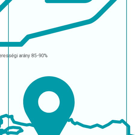
erességi arány
85-90%