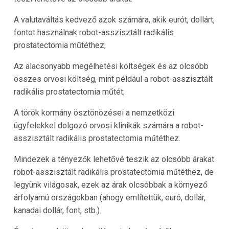
A valutaváltás kedvező azok számára, akik eurót, dollárt,
fontot használnak robot-asszisztált radikális
prostatectomia műtéthez;
Az alacsonyabb megélhetési költségek és az olcsóbb
összes orvosi költség, mint például a robot-asszisztált
radikális prostatectomia műtét;
A török kormány ösztönözései a nemzetközi
ügyfelekkel dolgozó orvosi klinikák számára a robot-
asszisztált radikális prostatectomia műtéthez.
Mindezek a tényezők lehetővé teszik az olcsóbb árakat
robot-asszisztált radikális prostatectomia műtéthez, de
legyünk világosak, ezek az árak olcsóbbak a környező
árfolyamú országokban (ahogy említettük, euró, dollár,
kanadai dollár, font, stb.).