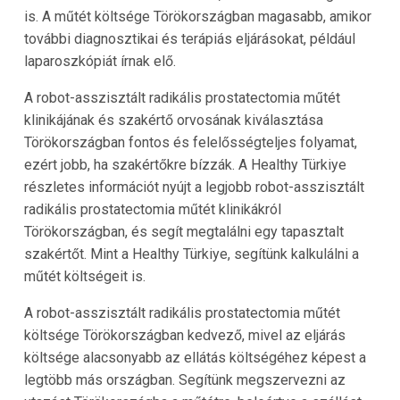
is. A műtét költsége Törökországban magasabb, amikor
további diagnosztikai és terápiás eljárásokat, például
laparoszkópiát írnak elő.
A robot-asszisztált radikális prostatectomia műtét
klinikájának és szakértő orvosának kiválasztása
Törökországban fontos és felelősségteljes folyamat,
ezért jobb, ha szakértőkre bízzák. A Healthy Türkiye
részletes információt nyújt a legjobb robot-asszisztált
radikális prostatectomia műtét klinikákról
Törökországban, és segít megtalálni egy tapasztalt
szakértőt. Mint a Healthy Türkiye, segítünk kalkulálni a
műtét költségeit is.
A robot-asszisztált radikális prostatectomia műtét
költsége Törökországban kedvező, mivel az eljárás
költsége alacsonyabb az ellátás költségéhez képest a
legtöbb más országban. Segítünk megszervezni az