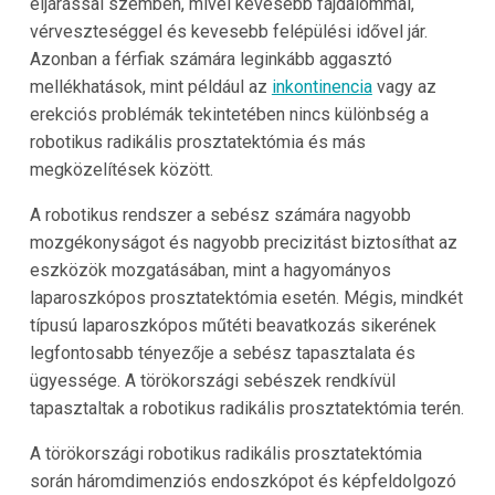
eljárással szemben, mivel kevesebb fájdalommal,
vérveszteséggel és kevesebb felépülési idővel jár.
Azonban a férfiak számára leginkább aggasztó
mellékhatások, mint például az
inkontinencia
vagy az
erekciós problémák tekintetében nincs különbség a
robotikus radikális prosztatektómia és más
megközelítések között.
A robotikus rendszer a sebész számára nagyobb
mozgékonyságot és nagyobb precizitást biztosíthat az
eszközök mozgatásában, mint a hagyományos
laparoszkópos prosztatektómia esetén. Mégis, mindkét
típusú laparoszkópos műtéti beavatkozás sikerének
legfontosabb tényezője a sebész tapasztalata és
ügyessége. A törökországi sebészek rendkívül
tapasztaltak a robotikus radikális prosztatektómia terén.
A törökországi robotikus radikális prosztatektómia
során háromdimenziós endoszkópot és képfeldolgozó