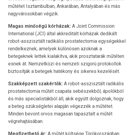
műtétet Isztambulban, Ankarában, Antalyában és más
nagyvárosokban végzik.
Magas minőségű kórházak:
A Joint Commission
International (JCI) által akkreditált kórházak dedikált
robot-asszisztált radikális prostatectomia egységekkel
rendelkeznek, amelyek különösen azoknak a
betegeknek lettek kialakítva, akik prosztatarák műtéten
esnek át. Nemzetközi és nemzeti szigorú protokollok
biztosítják a betegek hatékony és sikeres kezelését.
Szakképzett szakértők:
A robot-asszisztált radikális
prostatectomia műtét csapata sebészekből, ápolókból
és más specialistákból áll, akik együtt dolgoznak, hogy
a beteg szükségletei alapján végezzék a műtétet.
Minden bevont orvos magasan tapasztalt a műtét
végrehajtásában.
Megfizethető ár:
A műtét költsége Törökországban