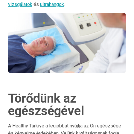
vizsgálatok
és
ultrahangok
.
Törődünk az
egészségével
A Healthy Türkiye a legjobbat nyújtja az Ön egészsége
és kényelme érdekében. Velünk kiváltságosnak fogja