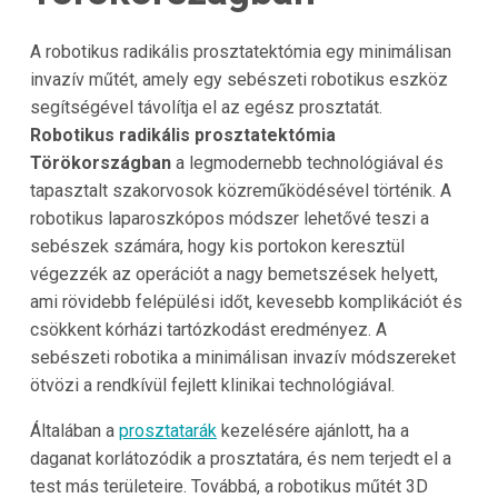
A robotikus radikális prosztatektómia egy minimálisan
invazív műtét, amely egy sebészeti robotikus eszköz
segítségével távolítja el az egész prosztatát.
Robotikus radikális prosztatektómia
Törökországban
a legmodernebb technológiával és
tapasztalt szakorvosok közreműködésével történik. A
robotikus laparoszkópos módszer lehetővé teszi a
sebészek számára, hogy kis portokon keresztül
végezzék az operációt a nagy bemetszések helyett,
ami rövidebb felépülési időt, kevesebb komplikációt és
csökkent kórházi tartózkodást eredményez. A
sebészeti robotika a minimálisan invazív módszereket
ötvözi a rendkívül fejlett klinikai technológiával.
Általában a
prosztatarák
kezelésére ajánlott, ha a
daganat korlátozódik a prosztatára, és nem terjedt el a
test más területeire. Továbbá, a robotikus műtét 3D