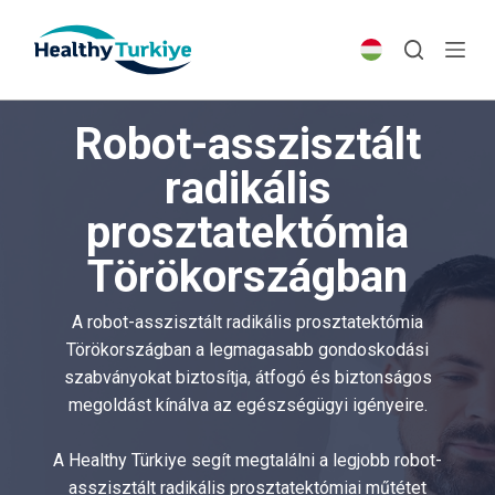
S
k
i
p
Robot-asszisztált
t
o
radikális
c
prosztatektómia
o
n
Törökországban
t
e
A robot-asszisztált radikális prosztatektómia
n
Törökországban a legmagasabb gondoskodási
t
szabványokat biztosítja, átfogó és biztonságos
megoldást kínálva az egészségügyi igényeire.
A Healthy Türkiye segít megtalálni a legjobb robot-
asszisztált radikális prosztatektómiai műtétet