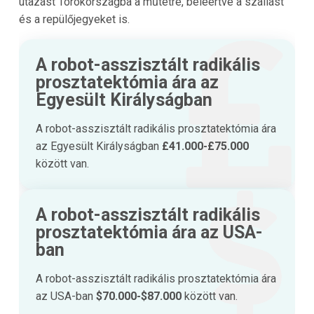
utazást Törökországba a műtétre, beleértve a szállást
és a repülőjegyeket is.
A robot-asszisztált radikális
prosztatektómia ára az
Egyesült Királyságban
A robot-asszisztált radikális prosztatektómia ára
az Egyesült Királyságban
£41.000-£75.000
között van.
A robot-asszisztált radikális
prosztatektómia ára az USA-
ban
A robot-asszisztált radikális prosztatektómia ára
az USA-ban
$70.000-$87.000
között van.