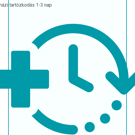
házi tartózkodás
1-3 nap