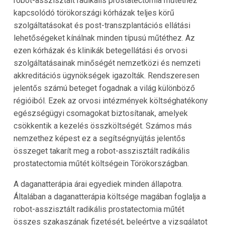
robot-asszisztált radikális prostatectomia műtéthez
kapcsolódó törökországi kórházak teljes körű
szolgáltatásokat és post-transzplantációs ellátási
lehetőségeket kínálnak minden típusú műtéthez. Az
ezen kórházak és klinikák betegellátási és orvosi
szolgáltatásainak minőségét nemzetközi és nemzeti
akkreditációs ügynökségek igazolták. Rendszeresen
jelentős számú beteget fogadnak a világ különböző
régióiból. Ezek az orvosi intézmények költséghatékony
egészségügyi csomagokat biztosítanak, amelyek
csökkentik a kezelés összköltségét. Számos más
nemzethez képest ez a segítségnyújtás jelentős
összeget takarít meg a robot-asszisztált radikális
prostatectomia műtét költségein Törökországban.
A daganatterápia árai egyediek minden állapotra.
Általában a daganatterápia költsége magában foglalja a
robot-asszisztált radikális prostatectomia műtét
összes szakaszának fizetését, beleértve a vizsgálatot