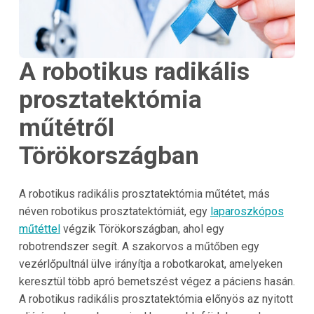
A robotikus radikális
prosztatektómia
műtétről
Törökországban
A robotikus radikális prosztatektómia műtétet, más
néven robotikus prosztatektómiát, egy
laparoszkópos
műtéttel
végzik Törökországban, ahol egy
robotrendszer segít. A szakorvos a műtőben egy
vezérlőpultnál ülve irányítja a robotkarokat, amelyeken
keresztül több apró bemetszést végez a páciens hasán.
A robotikus radikális prosztatektómia előnyös az nyitott