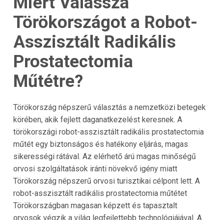
Miért Válassza
Törökországot a Robot-
Asszisztált Radikális
Prostatectomia
Műtétre?
Törökország népszerű választás a nemzetközi betegek
körében, akik fejlett daganatkezelést keresnek. A
törökországi robot-asszisztált radikális prostatectomia
műtét egy biztonságos és hatékony eljárás, magas
sikerességi rátával. Az elérhető árú magas minőségű
orvosi szolgáltatások iránti növekvő igény miatt
Törökország népszerű orvosi turisztikai célpont lett. A
robot-asszisztált radikális prostatectomia műtétet
Törökországban magasan képzett és tapasztalt
orvosok végzik a világ legfejlettebb technológiájával. A