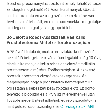
látást és precíz irányítást biztosít, amely lehetővé teszi
az idegek megkímélését. Azon körülmények között,
ahol a prosztata és az ideg széles kimetszése van
tervben a műtét előtt, és ezt a páciensekkel megvitatják,
az ideg surális graftja is egy opció lehet.
Jó Jelölt a Robot-Asszisztált Radikális
Prostatectomia Műtétre Törökországban
A 75 évnél fiatalabb, csak a prosztatára korlátozódó
rákkal élő betegek, akik várhatóan legalább még 10 évig
élnek, alkalmas jelöltek a robot-asszisztált radikális
prostatectomia műtétre Törökországban. A szakértő
orvosok sorozatos vizsgálatokat végeznek, és
megállapítják, hogy a prosztatarák nem terjedt túl a
prosztatán a sebészeti beavatkozás előtt. Ez döntő
tényező a biopszia és a PSA szint eredményei után.
További megerősítést adhatnak egyéb vizsgálatok is,
mint például csontszcintigráfia,
CT vizsgálatok
,
MRI