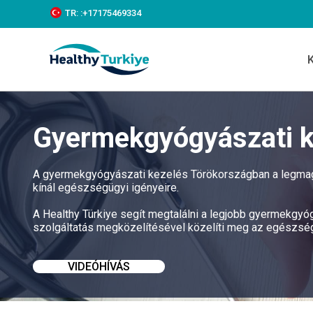
S
TR:
:+‪17175469334‬
k
i
p
t
o
c
o
n
Gyermekgyógyászati k
t
e
n
t
A gyermekgyógyászati kezelés Törökországban a legmaga
kínál egészségügyi igényeire.
A Healthy Türkiye segít megtalálni a legjobb gyermekgy
szolgáltatás megközelítésével közelíti meg az egészség
VIDEÓHÍVÁS