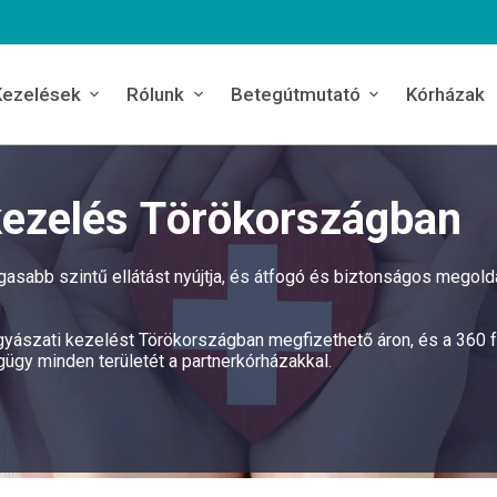
Kezelések
Rólunk
Betegútmutató
Kórházak
ezelés Törökországban
sabb szintű ellátást nyújtja, és átfogó és biztonságos megold
ógyászati kezelést Törökországban megfizethető áron, és a 360 
ügy minden területét a partnerkórházakkal.