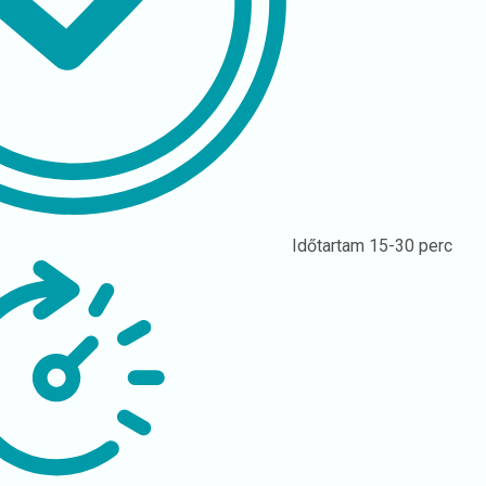
Időtartam
15-30 perc