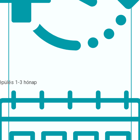
épülés
1-3 hónap