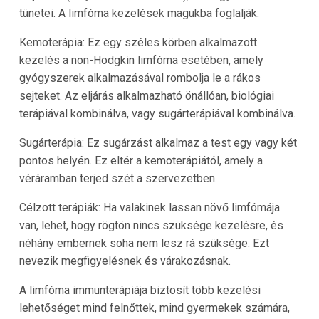
tünetei. A limfóma kezelések magukba foglalják:
Kemoterápia: Ez egy széles körben alkalmazott
kezelés a non-Hodgkin limfóma esetében, amely
gyógyszerek alkalmazásával rombolja le a rákos
sejteket. Az eljárás alkalmazható önállóan, biológiai
terápiával kombinálva, vagy sugárterápiával kombinálva.
Sugárterápia: Ez sugárzást alkalmaz a test egy vagy két
pontos helyén. Ez eltér a kemoterápiától, amely a
véráramban terjed szét a szervezetben.
Célzott terápiák: Ha valakinek lassan növő limfómája
van, lehet, hogy rögtön nincs szüksége kezelésre, és
néhány embernek soha nem lesz rá szüksége. Ezt
nevezik megfigyelésnek és várakozásnak.
A limfóma immunterápiája biztosít több kezelési
lehetőséget mind felnőttek, mind gyermekek számára,