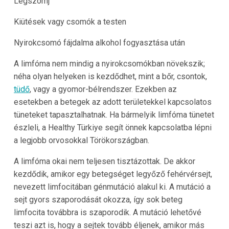
Légszomj
Kiütések vagy csomók a testen
Nyirokcsomó fájdalma alkohol fogyasztása után
A limfóma nem mindig a nyirokcsomókban növekszik;
néha olyan helyeken is kezdődhet, mint a bőr, csontok,
tüdő
, vagy a gyomor-bélrendszer. Ezekben az
esetekben a betegek az adott területekkel kapcsolatos
tüneteket tapasztalhatnak. Ha bármelyik limfóma tünetet
észleli, a
Healthy Türkiye
segít önnek kapcsolatba lépni
a legjobb orvosokkal
Törökországban
.
A limfóma okai nem teljesen tisztázottak. De akkor
kezdődik, amikor egy betegséget legyőző fehérvérsejt,
nevezett limfocitában génmutáció alakul ki. A mutáció a
sejt gyors szaporodását okozza, így sok beteg
limfocita továbbra is szaporodik. A mutáció lehetővé
teszi azt is, hogy a sejtek tovább éljenek, amikor más