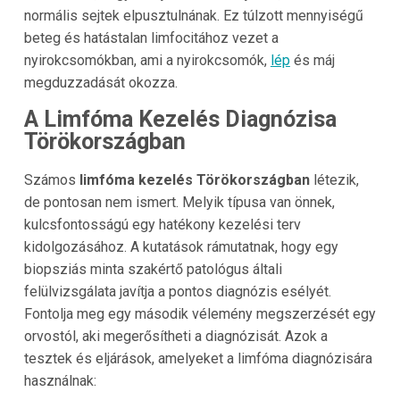
normális sejtek elpusztulnának. Ez túlzott mennyiségű
beteg és hatástalan limfocitához vezet a
nyirokcsomókban, ami a nyirokcsomók,
lép
és máj
megduzzadását okozza.
A Limfóma Kezelés Diagnózisa
Törökországban
Számos
limfóma kezelés Törökországban
létezik,
de pontosan nem ismert. Melyik típusa van önnek,
kulcsfontosságú egy hatékony kezelési terv
kidolgozásához. A kutatások rámutatnak, hogy egy
biopsziás minta szakértő patológus általi
felülvizsgálata javítja a pontos diagnózis esélyét.
Fontolja meg egy második vélemény megszerzését egy
orvostól, aki megerősítheti a diagnózisát. Azok a
tesztek és eljárások, amelyeket a limfóma diagnózisára
használnak: