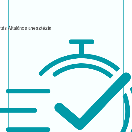
atás
Általános anesztézia