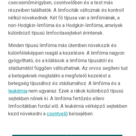
csecsemőmirigyben, csontvelőben és a test más
részeiben találhatók. A limfociták változnak és kontroll
nélkül növekednek. Két fő típusa van a limfómának, a
non-Hodgkin-limfóma és a Hodgkin-limfóma, amelyek
különböző típusú limfocitasejteket érintenek.
Minden típusú limfóma más ütemben növekszik és
különféleképpen reagál a kezelésre. A limfóma nagyon
gyógyítható, és a kilátások a limfóma típusától és
stádiumától függően változhatnak. Az orvos segíteni tud
a betegeknek megtalálni a megfelelő kezelést a
betegség típusához és stádiumához. A limfóma és a
leukémia
nem ugyanaz. Ezek a rákok különböző típusú
sejtekben nőnek ki. A limfóma fertőzés elleni
limfocitákban fordul elő. A leukémia vérképző sejtekben
kezd növekedni a
csontvelő
belsejében.