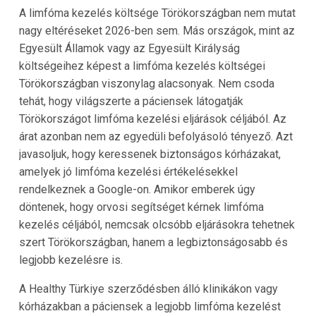
A limfóma kezelés költsége
Törökországban
nem mutat
nagy eltéréseket
2026
-ben sem. Más országok, mint az
Egyesült Államok vagy az Egyesült Királyság
költségeihez képest a limfóma kezelés költségei
Törökországban
viszonylag alacsonyak. Nem csoda
tehát, hogy világszerte a páciensek látogatják
Törökországot
limfóma kezelési eljárások céljából. Az
árat azonban nem az egyedüli befolyásoló tényező. Azt
javasoljuk, hogy keressenek biztonságos kórházakat,
amelyek jó limfóma kezelési értékelésekkel
rendelkeznek a Google-on. Amikor emberek úgy
döntenek, hogy orvosi segítséget kérnek limfóma
kezelés céljából, nemcsak olcsóbb eljárásokra tehetnek
szert
Törökországban
, hanem a legbiztonságosabb és
legjobb kezelésre is.
A
Healthy Türkiye
szerződésben álló klinikákon vagy
kórházakban a páciensek a legjobb limfóma kezelést