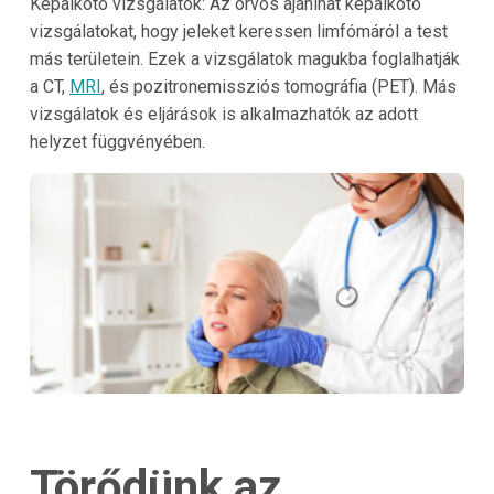
Képalkotó vizsgálatok: Az orvos ajánlhat képalkotó
vizsgálatokat, hogy jeleket keressen limfómáról a test
más területein. Ezek a vizsgálatok magukba foglalhatják
a CT,
MRI
, és pozitronemissziós tomográfia (PET). Más
vizsgálatok és eljárások is alkalmazhatók az adott
helyzet függvényében.
Törődünk az