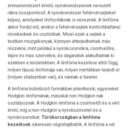
immunrendszert érintő, nyirokrendszernek nevezett
rákra összpontosít. A nyirokrendszer fehérvérsejteket
képez, amelyeket limfocitáknak is neveznek. A limfóma
akkor fordul elő, amikor a fehérvérsejtek kontrollálatlanul
növekednek és osztódnak. Mivel ezek a sejtek a
testben mozgékonyak, könnyen átterjedhetnek más
részekre, mint például a nyirokcsomókra, csontvelőre,
lépre és más szervekre, és daganatok alakulhatnak ki
ezekben a területekben. A limfóma kezelése attól függ,
milyen típusú limfómája van, milyen mértékben terjedt el
(milyen stádiumban van), és vannak-e tünetei.
A limfóma különböző formákban jelentkezik; egyeseket
Hodgkin-limfómának, másokat non-Hodgkin-nak
osztályoznak. A Hodgkin-limfóma a csontvelőt és a vért
érinti, míg a non-Hodgkin a nyirokszövetet és a
nyirokcsomókat.
Törökországban a limfóma
kezelések
sikeresen végrehajthatók. A limfóma a vér