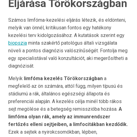
Eljárása Törökországban
Számos limfóma-kezelési eljárás létezik, és eldönteni,
melyik van önnél, kritikusan fontos egy hatékony
kezelési terv kidolgozásához. A kutatások szerint egy
biopszia
minta szakértő patológus általi vizsgálata
növeli a pontos diagnózis valószínűségét. Fontolja meg
egy specialistával való konzultációt, aki megerősítheti a
diagnózisát.
Melyik
limfóma kezelés Törökországban
a
megfelelő az ön számára, attól függ, milyen típusú és
stádiumú a rák, általános egészségi állapota és
preferenciái alapján. A kezelés célja minél több rákos
sejt megölése és a betegség remisszióba hozása.
A
limfóma olyan rák, amely az immunrendszer
fertőzés elleni sejtjeiben, a limfocitákban kezdődik.
Ezek a sejtek a nyirokcsomókban, lépben,