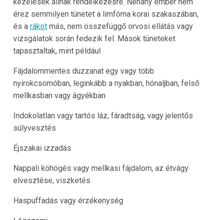
kezelések állnak rendelkezésre. Néhány ember nem
érez semmilyen tünetet a limfóma korai szakaszában,
és a
rákot
más, nem összefüggő orvosi ellátás vagy
vizsgálatok során fedezik fel. Mások tüneteket
tapasztaltak, mint például
Fájdalommentes duzzanat egy vagy több
nyirokcsomóban, leginkább a nyakban, hónaljban, felső
mellkasban vagy ágyékban
Indokolatlan vagy tartós láz, fáradtság, vagy jelentős
súlyvesztés
Éjszakai izzadás
Nappali köhögés vagy mellkasi fájdalom, az étvágy
elvesztése, viszketés
Haspuffadás vagy érzékenység