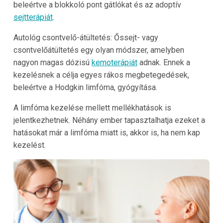
beleértve a blokkoló pont gátlókat és az adoptív
sejtterápiát
.
Autológ csontvelő-átültetés: Őssejt- vagy
csontvelőátültetés egy olyan módszer, amelyben
nagyon magas dózisú
kemoterápiát
adnak. Ennek a
kezelésnek a célja egyes rákos megbetegedések,
beleértve a Hodgkin limfóma, gyógyítása.
A limfóma kezelése mellett mellékhatások is
jelentkezhetnek. Néhány ember tapasztalhatja ezeket a
hatásokat már a limfóma miatt is, akkor is, ha nem kap
kezelést.