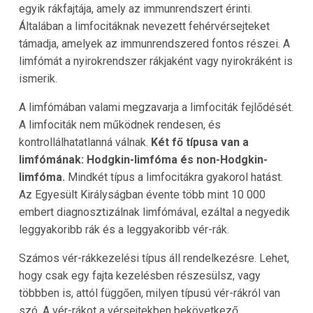
egyik rákfajtája, amely az immunrendszert érinti.
Általában a limfocitáknak nevezett fehérvérsejteket
támadja, amelyek az immunrendszered fontos részei. A
limfómát a nyirokrendszer rákjaként vagy nyirokráként is
ismerik.
A limfómában valami megzavarja a limfociták fejlődését.
A limfociták nem működnek rendesen, és
kontrollálhatatlanná válnak.
Két fő típusa van a
limfómának: Hodgkin-limfóma és non-Hodgkin-
limfóma.
Mindkét típus a limfocitákra gyakorol hatást.
Az Egyesült Királyságban évente több mint 10 000
embert diagnosztizálnak limfómával, ezáltal a negyedik
leggyakoribb rák és a leggyakoribb vér-rák.
Számos vér-rákkezelési típus áll rendelkezésre. Lehet,
hogy csak egy fajta kezelésben részesülsz, vagy
többben is, attól függően, milyen típusú vér-rákról van
szó. A vér-rákot a vérsejtekben bekövetkező