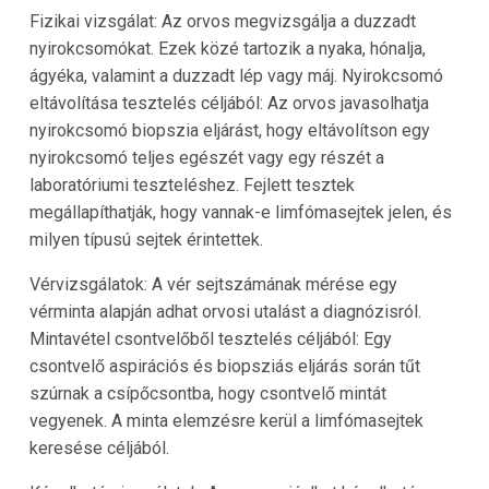
Fizikai vizsgálat: Az orvos megvizsgálja a duzzadt
nyirokcsomókat. Ezek közé tartozik a nyaka, hónalja,
ágyéka, valamint a duzzadt lép vagy máj. Nyirokcsomó
eltávolítása tesztelés céljából: Az orvos javasolhatja
nyirokcsomó biopszia eljárást, hogy eltávolítson egy
nyirokcsomó teljes egészét vagy egy részét a
laboratóriumi teszteléshez. Fejlett tesztek
megállapíthatják, hogy vannak-e limfómasejtek jelen, és
milyen típusú sejtek érintettek.
Vérvizsgálatok: A vér sejtszámának mérése egy
vérminta alapján adhat orvosi utalást a diagnózisról.
Mintavétel csontvelőből tesztelés céljából: Egy
csontvelő aspirációs és biopsziás eljárás során tűt
szúrnak a csípőcsontba, hogy csontvelő mintát
vegyenek. A minta elemzésre kerül a limfómasejtek
keresése céljából.