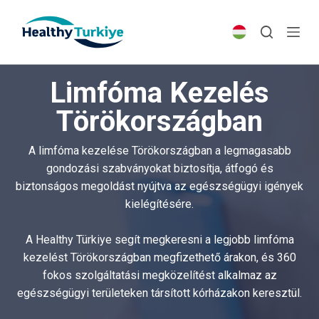
S
k
i
p
Limfóma Kezelés
t
o
Törökországban
c
o
A limfóma kezelése Törökországban a legmagasabb
n
gondozási szabványokat biztosítja, átfogó és
t
biztonságos megoldást nyújtva az egészségügyi igények
e
kielégítésére.
n
t
A Healthy Türkiye segít megkeresni a legjobb limfóma
kezelést Törökországban megfizethető árakon, és 360
fokos szolgáltatási megközelítést alkalmaz az
egészségügyi területeken társított kórházakon keresztül.