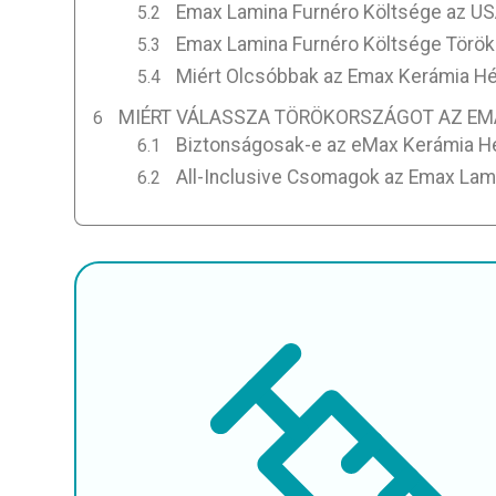
Emax Lamina Furnéro Költsége az U
Emax Lamina Furnéro Költsége Törö
Miért Olcsóbbak az Emax Kerámia H
MIÉRT VÁLASSZA TÖRÖKORSZÁGOT AZ E
Biztonságosak-e az eMax Kerámia H
All-Inclusive Csomagok az Emax La