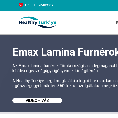
S
TR:
:+‪17175469334‬
k
i
p
t
o
c
o
n
Emax Lamina Furnéro
t
e
n
t
Az E max lamina furnérok Törökországban a legmagasabb 
kínálva egészségügyi igényeinek kielégítésére.
A Healthy Türkiye segít megtalálni a legjobb e max lami
egészségügyi területen 360 fokos szolgáltatási megközel
VIDEÓHÍVÁS