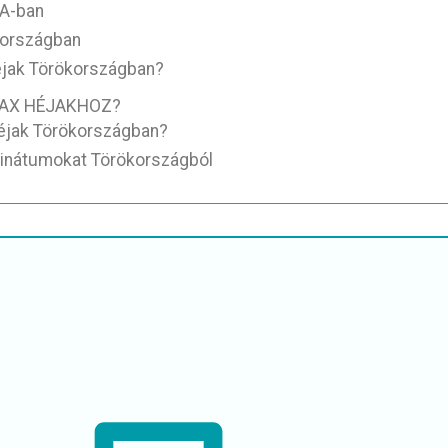
SA-ban
kországban
éjak Törökországban?
MAX HÉJAKHOZ?
éjak Törökországban?
minátumokat Törökországból