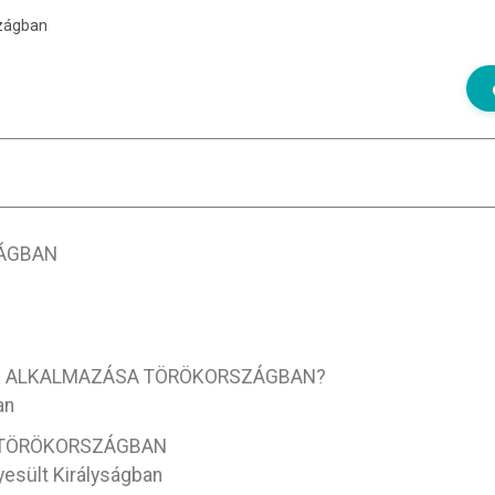
zágban
ZÁGBAN
AK ALKALMAZÁSA TÖRÖKORSZÁGBAN?
an
I TÖRÖKORSZÁGBAN
esült Királyságban