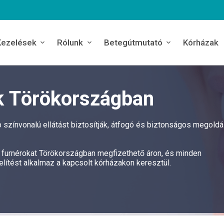
Kezelések
Rólunk
Betegútmutató
Kórházak
k Törökországban
színvonalú ellátást biztosítják, átfogó és biztonságos megoldá
na furnérokat Törökországban megfizethető áron, és minden
ítést alkalmaz a kapcsolt kórházakon keresztül.