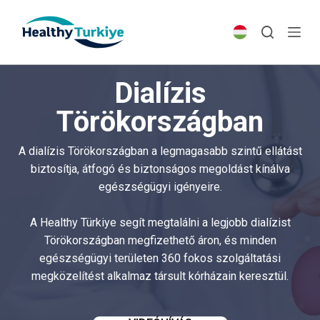
S
k
i
p
Dialízis
t
o
Törökországban
c
o
A dialízis Törökországban a legmagasabb szintű ellátást
n
biztosítja, átfogó és biztonságos megoldást kínálva
t
egészségügyi igényeire.
e
n
A Healthy Türkiye segít megtalálni a legjobb dialízist
t
Törökországban megfizethető áron, és minden
egészségügyi területen 360 fokos szolgáltatási
megközelítést alkalmaz társult kórházain keresztül.