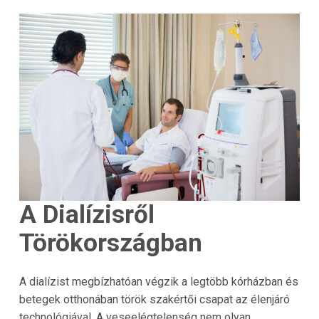
A Dialízisről
Törökországban
A dialízist megbízhatóan végzik a legtöbb kórházban és
betegek otthonában török szakértői csapat az élenjáró
technológiával. A veseelégtelenség nem olyan