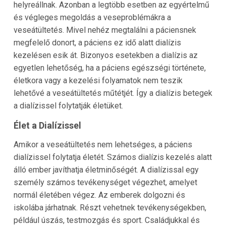
helyreállnak. Azonban a legtöbb esetben az egyértelmű
és végleges megoldás a veseproblémákra a
veseátültetés. Mivel nehéz megtalálni a páciensnek
megfelelő donort, a páciens ez idő alatt dialízis
kezelésen esik át. Bizonyos esetekben a dialízis az
egyetlen lehetőség, ha a páciens egészségi története,
életkora vagy a kezelési folyamatok nem teszik
lehetővé a veseátültetés műtétjét. Így a dialízis betegek
a dialízissel folytatják életüket.
Élet a Dialízissel
Amikor a veseátültetés nem lehetséges, a páciens
dialízissel folytatja életét. Számos dialízis kezelés alatt
álló ember javíthatja életminőségét. A dialízissal egy
személy számos tevékenységet végezhet, amelyet
normál életében végez. Az emberek dolgozni és
iskolába járhatnak. Részt vehetnek tevékenységekben,
például úszás, testmozgás és sport. Családjukkal és