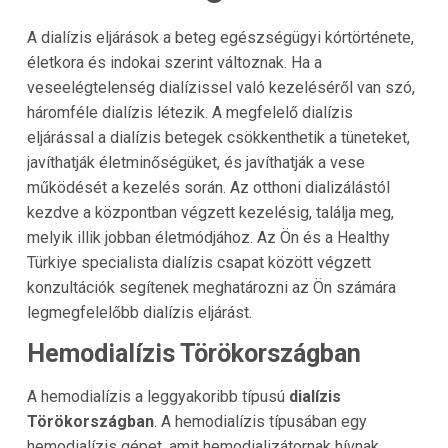
A dialízis eljárások a beteg egészségügyi kórtörténete,
életkora és indokai szerint változnak. Ha a
veseelégtelenség dialízissel való kezeléséről van szó,
háromféle dialízis létezik. A megfelelő dialízis
eljárással a dialízis betegek csökkenthetik a tüneteket,
javíthatják életminőségüket, és javíthatják a vese
működését a kezelés során. Az otthoni dializálástól
kezdve a központban végzett kezelésig, találja meg,
melyik illik jobban életmódjához. Az Ön és a
Healthy
Türkiye
specialista dialízis csapat között végzett
konzultációk segítenek meghatározni az Ön számára
legmegfelelőbb dialízis eljárást.
Hemodialízis
Törökországban
A hemodialízis a leggyakoribb típusú
dialízis
Törökországban
. A hemodialízis típusában egy
hemodialízis gépet, amit hemodializátornak hívnak,