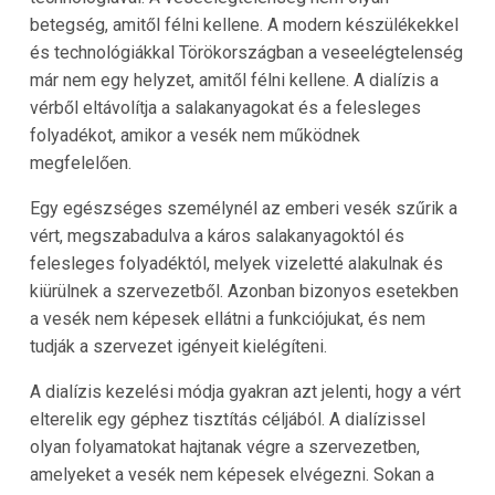
betegség, amitől félni kellene. A modern készülékekkel
és technológiákkal
Törökországban
a veseelégtelenség
már nem egy helyzet, amitől félni kellene. A dialízis a
vérből eltávolítja a salakanyagokat és a felesleges
folyadékot, amikor a vesék nem működnek
megfelelően.
Egy egészséges személynél az emberi vesék szűrik a
vért, megszabadulva a káros salakanyagoktól és
felesleges folyadéktól, melyek vizeletté alakulnak és
kiürülnek a szervezetből. Azonban bizonyos esetekben
a vesék nem képesek ellátni a funkciójukat, és nem
tudják a szervezet igényeit kielégíteni.
A dialízis kezelési módja gyakran azt jelenti, hogy a vért
elterelik egy géphez tisztítás céljából. A dialízissel
olyan folyamatokat hajtanak végre a szervezetben,
amelyeket a vesék nem képesek elvégezni. Sokan a