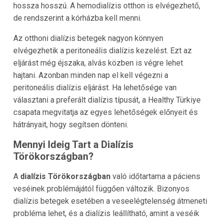
hossza hosszú. A hemodialízis otthon is elvégezhető,
de rendszerint a kórházba kell menni.
Az otthoni dialízis betegek nagyon könnyen
elvégezhetik a peritoneális dialízis kezelést. Ezt az
eljárást még éjszaka, alvás közben is végre lehet
hajtani. Azonban minden nap el kell végezni a
peritoneális dialízis eljárást. Ha lehetősége van
választani a preferált dialízis típusát, a
Healthy Türkiye
csapata megvitatja az egyes lehetőségek előnyeit és
hátrányait, hogy segítsen dönteni.
Mennyi Ideig Tart a Dialízis
Törökországban
?
A
dialízis
Törökországban
való időtartama a páciens
veséinek problémájától függően változik. Bizonyos
dialízis betegek esetében a veseelégtelenség átmeneti
probléma lehet, és a dialízis leállítható, amint a veséik