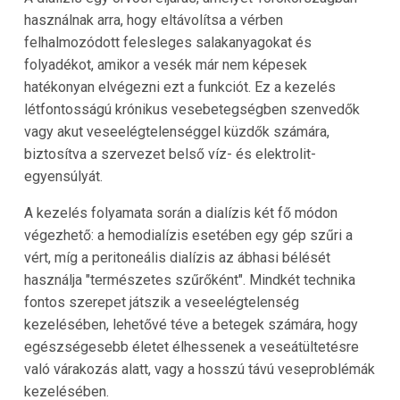
használnak arra, hogy eltávolítsa a vérben
felhalmozódott felesleges salakanyagokat és
folyadékot, amikor a vesék már nem képesek
hatékonyan elvégezni ezt a funkciót. Ez a kezelés
létfontosságú krónikus vesebetegségben szenvedők
vagy akut veseelégtelenséggel küzdők számára,
biztosítva a szervezet belső víz- és elektrolit-
egyensúlyát.
A kezelés folyamata során a dialízis két fő módon
végezhető: a hemodialízis esetében egy gép szűri a
vért, míg a peritoneális dialízis az ábhasi bélését
használja "természetes szűrőként". Mindkét technika
fontos szerepet játszik a veseelégtelenség
kezelésében, lehetővé téve a betegek számára, hogy
egészségesebb életet élhessenek a veseátültetésre
való várakozás alatt, vagy a hosszú távú veseproblémák
kezelésében.