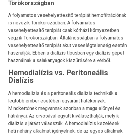
Törökországban
A folyamatos vesehelyettesítő terápiát hemofiltrációnak
is nevezik Törökországban. A folyamatos
vesehelyettesítő terápiát csak kórházi környezetben
végzik Törökországban. Általánosságban a folyamatos
vesehelyettesítő terápiát akut veseelégtelenség esetén
használják. Ebben a dialízis típusban egy dialízis gépet
használnak a salakanyagok kiszűrésére a vérből.
Hemodialízis vs. Peritoneális
Dialízis
A hemodialízis és a peritoneális dialízis technikák a
legtöbb ember esetében egyaránt hatékonyak.
Mindkettőnek megvannak azonban a maga előnyei és
hátrányai. Az orvosával együtt kiválaszthatják, melyik
dialízis eljárást válasszák. A hemodialízis kezelések
heti néhány alkalmat igényelnek, de az egyes alkalmak