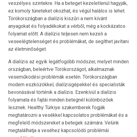
veszélyes szintekre. Ha a beteget kezeletlenül hagyják,
ez komoly tüneteket okozhat, és végül halálos is lehet.
Törökországban a dialízis kiszűri a nem kívánt
anyagokat és folyadékokat a vérből, még a kockázatos
folyamat előtt. A dialízis teljesen nem kezeli a
veseelégtelenséget és problémákat, de segíthet javítani
az életminőséget.
A dialízis az egyik legátfogóbb módszer, melyet minden
országban, beleértve
Törökországot
, alkalmaznak
veseműködési problémák esetén. Törökországban
modern eszközökkel, dialízisgépekkel és specialisták
bevonásával történik a dialízis. Ezenkívül a dialízis
folyamata és fajtái minden betegnél különbözőek
lesznek.
Healthy Türkiye
szakemberek fogják
meghatározni a vesékkel kapcsolatos problémákat és a
megfelelő módszereket a betegek számára. Velünk
megtalálhatja a veséhez kapcsolódó problémái