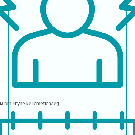
dalom
Enyhe kellemetlenség