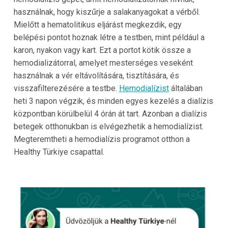
használnak, hogy kiszűrje a salakanyagokat a vérből.
Mielőtt a hematolitikus eljárást megkezdik, egy
belépési pontot hoznak létre a testben, mint például a
karon, nyakon vagy kart. Ezt a portot kötik össze a
hemodializátorral, amelyet mesterséges veseként
használnak a vér eltávolítására, tisztítására, és
visszafilterezésére a testbe.
Hemodialízist
általában
heti 3 napon végzik, és minden egyes kezelés a dialízis
központban körülbelül 4 órán át tart. Azonban a dialízis
betegek otthonukban is elvégezhetik a hemodialízist.
Megteremtheti a hemodialízis programot otthon a
Healthy Türkiye csapattal.