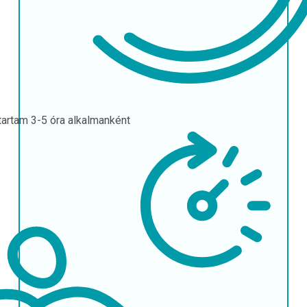
tartam
3-5 óra alkalmanként