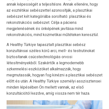
annak képességét a teljesítésre. Annak ellenére, hogy
az esztétikai sebészettel azonosítják, a plasztikai
sebészet két kategóriába sorolható: plasztikai és
rekonstrukciós sebészet. Célja a páciens
megjelenésének és önképének javítása mind
rekonstrukciós, mind kozmetikai műtéteken keresztül.
A Healthy Türkiye tapasztalt plasztikai sebész
konzultánsai széles körű arci, mell- és testrutinokat
biztosítanak csúcstechnológiás orvosi
létesítményekből. Szakértők a legmodernebb
szkennelési eszközöket alkalmazzák, hogy
megmutassák, hogyan fog kinézni a plasztikai sebészet
előtt és után. A Healthy Türkiye személyi asszisztensei
minden lépésében Ön mellett vannak, az első
konzultációtól kezdve, amíg vissza nem tér haza.