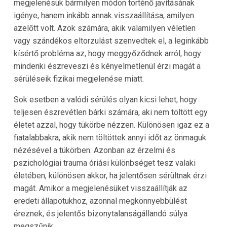
megjelenésük bármilyen módon történő javításának
igénye, hanem inkább annak visszaállítása, amilyen
azelőtt volt. Azok számára, akik valamilyen véletlen
vagy szándékos eltorzulást szenvedtek el, a leginkább
kísértő probléma az, hogy meggyőződnek arról, hogy
mindenki észreveszi és kényelmetlenül érzi magát a
sérüléseik fizikai megjelenése miatt.
Sok esetben a valódi sérülés olyan kicsi lehet, hogy
teljesen észrevétlen bárki számára, aki nem töltött egy
életet azzal, hogy tükörbe nézzen. Különösen igaz ez a
fiatalabbakra, akik nem töltöttek annyi időt az önmaguk
nézésével a tükörben. Azonban az érzelmi és
pszichológiai trauma óriási különbséget tesz valaki
életében, különösen akkor, ha jelentősen sérültnak érzi
magát. Amikor a megjelenésüket visszaállítják az
eredeti állapotukhoz, azonnal megkönnyebbülést
éreznek, és jelentős bizonytalanságállandó súlya
megszűnik.