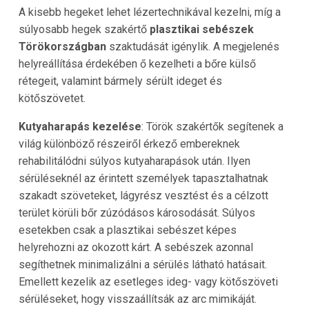
A kisebb hegeket lehet lézertechnikával kezelni, míg a
súlyosabb hegek szakértő
plasztikai sebészek
Törökországban
szaktudását igénylik. A megjelenés
helyreállítása érdekében ő kezelheti a bőre külső
rétegeit, valamint bármely sérült ideget és
kötőszövetet.
Kutyaharapás kezelése
: Török szakértők segítenek a
világ különböző részeiről érkező embereknek
rehabilitálódni súlyos kutyaharapások után. Ilyen
sérüléseknél az érintett személyek tapasztalhatnak
szakadt szöveteket, lágyrész vesztést és a célzott
terület körüli bőr zúzódásos károsodását. Súlyos
esetekben csak a plasztikai sebészet képes
helyrehozni az okozott kárt. A sebészek azonnal
segíthetnek minimalizálni a sérülés látható hatásait.
Emellett kezelik az esetleges ideg- vagy kötőszöveti
sérüléseket, hogy visszaállítsák az arc mimikáját.