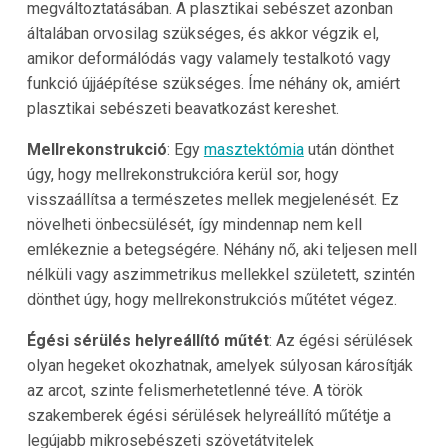
megváltoztatásában. A plasztikai sebészet azonban
általában orvosilag szükséges, és akkor végzik el,
amikor deformálódás vagy valamely testalkotó vagy
funkció újjáépítése szükséges. Íme néhány ok, amiért
plasztikai sebészeti beavatkozást kereshet.
Mellrekonstrukció
: Egy
masztektómia
után dönthet
úgy, hogy mellrekonstrukcióra kerül sor, hogy
visszaállítsa a természetes mellek megjelenését. Ez
növelheti önbecsülését, így mindennap nem kell
emlékeznie a betegségére. Néhány nő, aki teljesen mell
nélküli vagy aszimmetrikus mellekkel született, szintén
dönthet úgy, hogy mellrekonstrukciós műtétet végez.
Égési sérülés helyreállító műtét
: Az égési sérülések
olyan hegeket okozhatnak, amelyek súlyosan károsítják
az arcot, szinte felismerhetetlenné téve. A török
szakemberek égési sérülések helyreállító műtétje a
legújabb mikrosebészeti szövetátvitelek