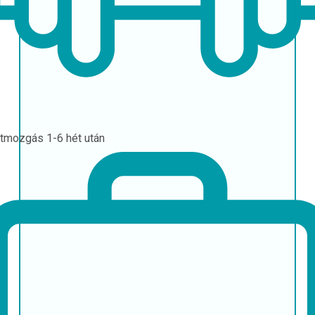
stmozgás
1-6 hét után