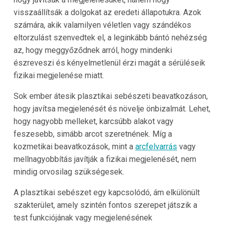
visszaállítsák a dolgokat az eredeti állapotukra. Azok
számára, akik valamilyen véletlen vagy szándékos
eltorzulást szenvedtek el, a leginkább bántó nehézség
az, hogy meggyőződnek arról, hogy mindenki
észreveszi és kényelmetlenül érzi magát a sérüléseik
fizikai megjelenése miatt.
Sok ember átesik plasztikai sebészeti beavatkozáson,
hogy javítsa megjelenését és növelje önbizalmát. Lehet,
hogy nagyobb melleket, karcsúbb alakot vagy
feszesebb, simább arcot szeretnének. Míg a
kozmetikai beavatkozások, mint a
arcfelvarrás
vagy
mellnagyobbítás javítják a fizikai megjelenését, nem
mindig orvosilag szükségesek.
A plasztikai sebészet egy kapcsolódó, ám elkülönült
szakterület, amely szintén fontos szerepet játszik a
test funkciójának vagy megjelenésének