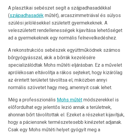
A plasztikai sebészet segít a szájpadhasadékkal
(
szájpadhasadék
műtét), arcaszimmetriával és súlyos
szülési jelölésekkel született gyermekeknek. A
veleszületett rendellenességek kijavítása lehetőséget
ad a gyermekeknek egy normális felnevelkedéshez.
A rekonstrukciós sebészek együttműködnek számos
bőrgyógyásszal, akik a bőrrák kezelésére
specializálódtak Mohs műtéti eljárásban. Ez a művelet
aprólékosan eltávolítja a rákos sejteket, hogy kizárólag
az érintett területet távolítsa el, miközben annyi
normális szövetet hagy meg, amennyit csak lehet.
Még a professzionális
Mohs műtét
módszerekkel is
előfordulhat egy jelentős lezió annak a területnek,
ahonnan bőrt távolítottak el. Ezeket a részeket kijavítjuk,
hogy a páciensnek természetesebb kinézetet adjanak.
Csak egy Mohs műtéti helyet gyógyít meg a