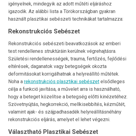
igényelnek, mindegyik az adott műtéti eljáráshoz
igazodik. Az alábbi lista a Törökországban gyakran
használt plasztikai sebészeti technikákat tartalmazza:
Rekonstrukciós Sebészet
Rekonstrukciós sebészeti beavatkozások az emberi
test rendellenes struktúráin kerülnek végrehajtásra.
Születési rendellenességek, trauma, fertőzés, fejlődési
eltérések, daganatok vagy betegségek okozta
deformitásokat korrigálhatnak a helyreállító műtétek.
Noha a
rekonstrukciós plasztikai sebészet
elsődleges
célja a funkció javítása, a művelet arra is használható,
hogy a beteget közelítse a betegség előtti kinézetéhez.
Szövetnyújtás, hegkorrekció, mellkisebbítés, kézműtét,
valamint ajak- és szájpadhasadék helyreállításnéhány
rekonstrukciós eljárás, amelyet el lehet végezni.
Választható Plasztikai Sebészet