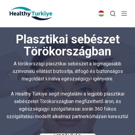
S
k
i
p
Plasztikai sebészet
t
o
Törökországban
c
o
A törökországi plasztikai sebészet a legmagasabb
n
színvonalú ellátást biztosítja, átfogó és biztonságos
t
megoldást kínálva egészségügyi igényeire.
e
n
A Healthy Türkiye segít megtalálni a legjobb plasztikai
t
sebészetet Törökországban megfizethető áron, és
egészségügyi szolgáltatásai során 360 fokos
szolgáltatási modellt alkalmaz partnerkórházain keresztül.