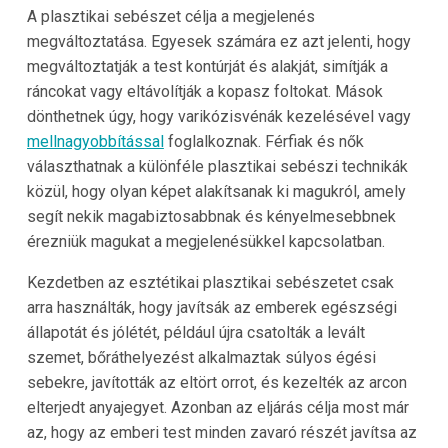
A plasztikai sebészet célja a megjelenés
megváltoztatása. Egyesek számára ez azt jelenti, hogy
megváltoztatják a test kontúrját és alakját, simítják a
ráncokat vagy eltávolítják a kopasz foltokat. Mások
dönthetnek úgy, hogy varikózisvénák kezelésével vagy
mellnagyobbítással
foglalkoznak. Férfiak és nők
választhatnak a különféle plasztikai sebészi technikák
közül, hogy olyan képet alakítsanak ki magukról, amely
segít nekik magabiztosabbnak és kényelmesebbnek
érezniük magukat a megjelenésükkel kapcsolatban.
Kezdetben az esztétikai plasztikai sebészetet csak
arra használták, hogy javítsák az emberek egészségi
állapotát és jólétét, például újra csatolták a levált
szemet, bőráthelyezést alkalmaztak súlyos égési
sebekre, javították az eltört orrot, és kezelték az arcon
elterjedt anyajegyet. Azonban az eljárás célja most már
az, hogy az emberi test minden zavaró részét javítsa az