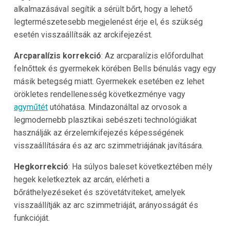
alkalmazásával segítik a sérült bőrt, hogy a lehető
legtermészetesebb megjelenést érje el, és szükség
esetén visszaállítsák az arckifejezést.
Arcparalízis korrekció
: Az arcparalízis előfordulhat
felnőttek és gyermekek körében Bells bénulás vagy egy
másik betegség miatt. Gyermekek esetében ez lehet
örökletes rendellenesség következménye vagy
agyműtét
utóhatása. Mindazonáltal az orvosok a
legmodernebb plasztikai sebészeti technológiákat
használják az érzelemkifejezés képességének
visszaállítására és az arc szimmetriájának javítására.
Hegkorrekció
: Ha súlyos baleset következtében mély
hegek keletkeztek az arcán, elérheti a
bőráthelyezéseket és szövetátviteket, amelyek
visszaállítják az arc szimmetriáját, arányosságát és
funkcióját.