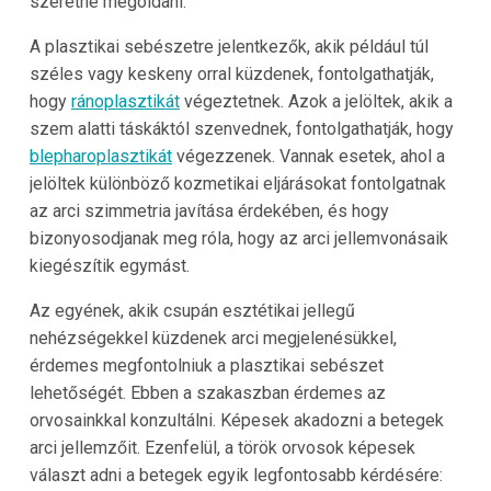
szeretne megoldani.
A plasztikai sebészetre jelentkezők, akik például túl
széles vagy keskeny orral küzdenek, fontolgathatják,
hogy
ránoplasztikát
végeztetnek. Azok a jelöltek, akik a
szem alatti táskáktól szenvednek, fontolgathatják, hogy
blepharoplasztikát
végezzenek. Vannak esetek, ahol a
jelöltek különböző kozmetikai eljárásokat fontolgatnak
az arci szimmetria javítása érdekében, és hogy
bizonyosodjanak meg róla, hogy az arci jellemvonásaik
kiegészítik egymást.
Az egyének, akik csupán esztétikai jellegű
nehézségekkel küzdenek arci megjelenésükkel,
érdemes megfontolniuk a plasztikai sebészet
lehetőségét. Ebben a szakaszban érdemes az
orvosainkkal konzultálni. Képesek akadozni a betegek
arci jellemzőit. Ezenfelül, a török orvosok képesek
választ adni a betegek egyik legfontosabb kérdésére: