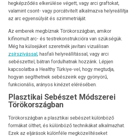
hegképződés elkerülése végett, vagy arci graftokat,
valamint csont- vagy porcátvitelt alkalmazva helyreállítja
az arc egyensúlyát és szimmetriáját.
Az emberek megbíznak Törökországban, amikor
kifinomult arc- és testrekonstrukcióra van szükségük.
Még ha külsejüket szeretnék javítani vizuálisan
zsírszívással
, hasfali helyreállítással, vagy arci
sebészettel, bátran fordulhatnak hozzánk. Lépjen
kapcsolatba a Healthy Türkiye-vel, hogy megtudja,
hogyan segíthetnek sebészeink egy gyönyörű,
funkcionális, arányos kinézet elérésében.
Plasztikai Sebészet Módszerei
Törökországban
Törökországban a plasztikai sebészet különböző
formákat ölthet, és különböző technikákat alkalmazhat.
Ezek az eljárások különféle megközelítéseket