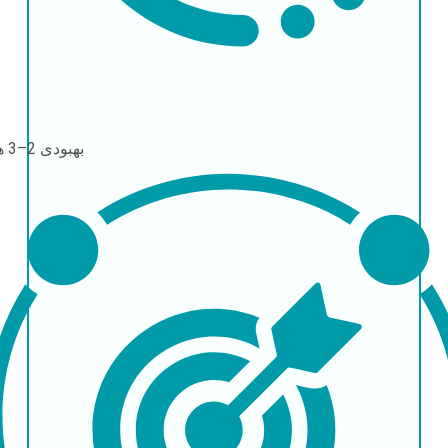
بهبودی
2–3 هفته