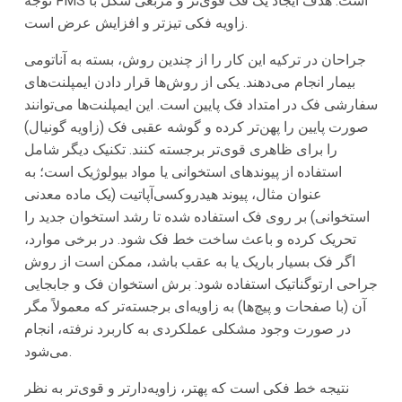
توجه FMS است. هدف ایجاد یک فک قوی‌تر و مربعی شکل با
زاویه فکی تیزتر و افزایش عرض است.
جراحان در ترکیه این کار را از چندین روش، بسته به آناتومی
بیمار انجام می‌دهند. یکی از روش‌ها قرار دادن ایمپلنت‌های
سفارشی فک در امتداد فک پایین است. این ایمپلنت‌ها می‌توانند
صورت پایین را پهن‌تر کرده و گوشه عقبی فک (زاویه گونیال)
را برای ظاهری قوی‌تر برجسته کنند. تکنیک دیگر شامل
استفاده از پیوندهای استخوانی یا مواد بیولوژیک است؛ به
عنوان مثال، پیوند هیدروکسی‌آپاتیت (یک ماده معدنی
استخوانی) بر روی فک استفاده شده تا رشد استخوان جدید را
تحریک کرده و باعث ساخت خط فک شود. در برخی موارد،
اگر فک بسیار باریک یا به عقب باشد، ممکن است از روش
جراحی ارتوگناتیک استفاده شود: برش استخوان فک و جابجایی
آن (با صفحات و پیچ‌ها) به زاویه‌ای برجسته‌تر که معمولاً مگر
در صورت وجود مشکلی عملکردی به کاربرد نرفته، انجام
می‌شود.
نتیجه خط فکی است که پهتر، زاویه‌دارتر و قوی‌تر به نظر