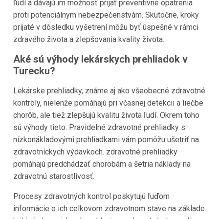
ľudí a dávajú im možnosť prijať preventívne opatrenia
proti potenciálnym nebezpečenstvám. Skutočne, kroky
prijaté v dôsledku vyšetrení môžu byť úspešné v rámci
zdravého života a zlepšovania kvality života.
Aké sú výhody lekárskych prehliadok v
Turecku?
Lekárske prehliadky, známe aj ako všeobecné zdravotné
kontroly, nielenže pomáhajú pri včasnej detekcii a liečbe
chorôb, ale tiež zlepšujú kvalitu života ľudí. Okrem toho
sú výhody tieto: Pravidelné zdravotné prehliadky s
nízkonákladovými prehliadkami vám pomôžu ušetriť na
zdravotníckych výdavkoch. zdravotné prehliadky
pomáhajú predchádzať chorobám a šetria náklady na
zdravotnú starostlivosť.
Procesy zdravotných kontrol poskytujú ľuďom
informácie o ich celkovom zdravotnom stave na základe