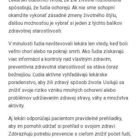
spôsobujú, že ľudia ochorejú. Ak nie sme schopní
okamžite vykonať zásadné zmeny životného štýlu,
ďalšou možnosťou je vybrať si jeden z týchto balíkov
zdravotnej starostlivosti.
V minulosti ľudia navštevovali lekára len vtedy, keď boli
veľmi chorí alebo na pokraji smrti. Ako ľudia získavajú
viac informácií a kontroly nad vlastným zdravím,
preventívna zdravotná starostlivosť sa stáva čoraz
bežnejšou. Ľudia aktívne vyhľadávajú lekárske
poradenstvo, aby žili zdravý spôsob života. Usilujú sa
znížiť svoje riziko vzniku mnohých ochorení alebo
problémov udržiavaním zdravej stravy, váhy a množstva
aktivity.
Aj lekári odporúčajú pacientom pravidelné prehliadky,
aby im pomohli udržať si prehľad o svojom zdraví.
Zdôrazňujú potrebu prevencie s cieľom znížiť počet ľudí,