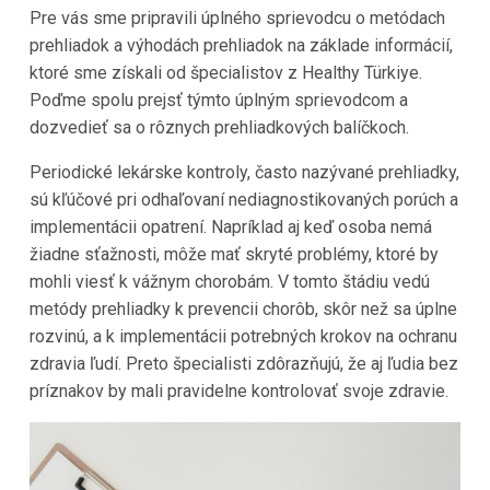
Pre vás sme pripravili úplného sprievodcu o metódach
prehliadok a výhodách prehliadok na základe informácií,
ktoré sme získali od špecialistov z Healthy Türkiye.
Poďme spolu prejsť týmto úplným sprievodcom a
dozvedieť sa o rôznych prehliadkových balíčkoch.
Periodické lekárske kontroly, často nazývané prehliadky,
sú kľúčové pri odhaľovaní nediagnostikovaných porúch a
implementácii opatrení. Napríklad aj keď osoba nemá
žiadne sťažnosti, môže mať skryté problémy, ktoré by
mohli viesť k vážnym chorobám. V tomto štádiu vedú
metódy prehliadky k prevencii chorôb, skôr než sa úplne
rozvinú, a k implementácii potrebných krokov na ochranu
zdravia ľudí. Preto špecialisti zdôrazňujú, že aj ľudia bez
príznakov by mali pravidelne kontrolovať svoje zdravie.