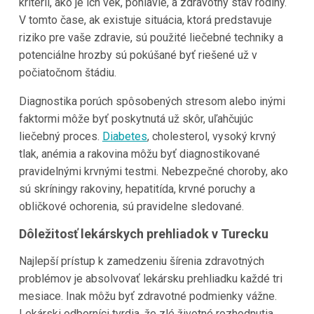
kritérií, ako je ich vek, pohlavie, a zdravotný stav rodiny.
V tomto čase, ak existuje situácia, ktorá predstavuje
riziko pre vaše zdravie, sú použité liečebné techniky a
potenciálne hrozby sú pokúšané byť riešené už v
počiatočnom štádiu.
Diagnostika porúch spôsobených stresom alebo inými
faktormi môže byť poskytnutá už skôr, uľahčujúc
liečebný proces.
Diabetes
, cholesterol, vysoký krvný
tlak, anémia a rakovina môžu byť diagnostikované
pravidelnými krvnými testmi. Nebezpečné choroby, ako
sú skríningy rakoviny, hepatitída, krvné poruchy a
obličkové ochorenia, sú pravidelne sledované.
Dôležitosť lekárskych prehliadok v Turecku
Najlepší prístup k zamedzeniu šírenia zdravotných
problémov je absolvovať lekársku prehliadku každé tri
mesiace. Inak môžu byť zdravotné podmienky vážne.
Lekárski odborníci tvrdia, že zlé životné rozhodnutia