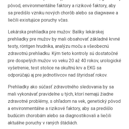
pôvod, environmentálne faktory a rizikové faktory, aby
sa predišlo vzniku nových chorôb alebo sa diagwawe a
liečili existujúce poruchy včas.
Lekárska prehliadka pre mužov: Balíky lekárskej
prehliadky pre mužov by mali obsahovať základné krvné
testy, röntgen hrudníka, analýzu moču a všeobecnú
zdravotnú prehliadku. Kým tieto kontroly sú dostatočné
pre dospelých mužov vo veku 20 až 40 rokov, urologické
vyšetrenie, test stolice na okultnú krv a EKG sa
odporúčajú aj pre jednotlivcov nad štyridsať rokov.
Prehliadky ako súčasť zdravotného sledovania by sa
mali vykonávať pravidelne u tých, ktorí nemajú žiadne
zdravotné problémy, s ohľadom na vek, genetický pôvod
a environmentálne a rizikové faktory, aby sa predišlo
budúcim chorobám alebo sa diagnostikovali a liečili
aktuálne poruchy v raných štádiách.