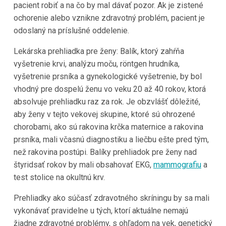
pacient robiť a na čo by mal dávať pozor. Ak je zistené
ochorenie alebo vznikne zdravotný problém, pacient je
odoslaný na príslušné oddelenie.
Lekárska prehliadka pre ženy: Balík, ktorý zahŕňa
vyšetrenie krvi, analýzu moču, röntgen hrudníka,
vyšetrenie prsníka a gynekologické vyšetrenie, by bol
vhodný pre dospelú ženu vo veku 20 až 40 rokov, ktorá
absolvuje prehliadku raz za rok. Je obzvlášť dôležité,
aby ženy v tejto vekovej skupine, ktoré sú ohrozené
chorobami, ako sú rakovina krčka maternice a rakovina
prsníka, mali včasnú diagnostiku a liečbu ešte pred tým,
než rakovina postúpi. Balíky prehliadok pre ženy nad
štyridsať rokov by mali obsahovať EKG,
mammografiu
a
test stolice na okultnú krv.
Prehliadky ako súčasť zdravotného skríningu by sa mali
vykonávať pravidelne u tých, ktorí aktuálne nemajú
žiadne zdravotné problémy, s ohľadom na vek, genetický