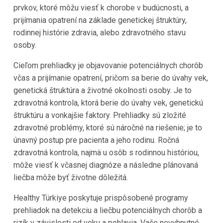
prvkov, ktoré môžu viesť k chorobe v budúcnosti, a
prijímania opatrení na základe genetickej štruktúry,
rodinnej histórie zdravia, alebo zdravotného stavu
osoby.
Cieľom prehliadky je objavovanie potenciálnych chorôb
včas a prijímanie opatrení, pričom sa berie do úvahy vek,
genetická štruktúra a životné okolnosti osoby. Je to
zdravotná kontrola, ktorá berie do úvahy vek, genetickú
štruktúru a vonkajšie faktory. Prehliadky sú zložité
zdravotné problémy, ktoré sú náročné na riešenie; je to
únavný postup pre pacienta a jeho rodinu. Ročná
zdravotná kontrola, najmä u osôb s rodinnou históriou,
môže viesť k včasnej diagnóze a následne plánovaná
liečba môže byť životne dôležitá.
Healthy Türkiye poskytuje prispôsobené programy
prehliadok na detekciu a liečbu potenciálnych chorôb a
rizík v závislosti od veku a pohlavia. Vaše nevyhnutné