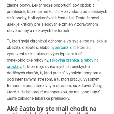
žiadne obavy. Lekár môže odporučiť, aby obdobia
prehliadok, ktoré sa môžu líšiť v závislosti od súčasných
rizík osoby, boli vykonávané častejšie. Tento časový
úsek je kritický pre sledovanie zmien v zdravotnom
stave osoby a rizikových faktoroch.
Tí, ktorí majú chronické ochorenie vo svojej rodine, ako je
obezita, diabetes, alebo
hypertenzia
, tí, ktorí sú
vystavení riziku rakovinových typov ako sú
gynekologické rakoviny,
rakovina prsníka
, a
rakovina
prostaty
, tí, ktorí majú riziko iných chronických a
dedičných chorôb, tí, ktorí pracujú vysokým tempom a
pod intenzívnym stresom, a tí, ktorí pracujú vysokým
tempom a pod intenzívnym stresom, sú zdravší. Ženy,
ktoré si želajú prejsť menopauzou, by mali podstúpiť
časté základné lekárske prehliadky.
Aké často by ste mali chodiť na