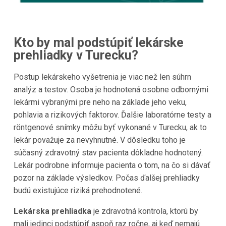
Kto by mal podstúpiť lekárske
prehliadky v Turecku?
Postup lekárskeho vyšetrenia je viac než len súhrn
analýz a testov. Osoba je hodnotená osobne odbornými
lekármi vybranými pre neho na základe jeho veku,
pohlavia a rizikových faktorov. Ďalšie laboratórne testy a
röntgenové snímky môžu byť vykonané v Turecku, ak to
lekár považuje za nevyhnutné. V dôsledku toho je
súčasný zdravotný stav pacienta dôkladne hodnotený.
Lekár podrobne informuje pacienta o tom, na čo si dávať
pozor na základe výsledkov. Počas ďalšej prehliadky
budú existujúce riziká prehodnotené.
Lekárska prehliadka
je zdravotná kontrola, ktorú by
mali jedinci podstúpiť aspoň raz ročne, aj keď nemajú