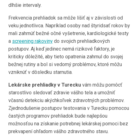
dlhšie intervaly.
Frekvencia prehliadok sa môže líšiť aj v závislosti od
veku jednotlivca. Napríklad osoby nad štyridsať rokov by
mali zahrnúť bežné očné vyšetrenie, kardiologické testy
a
screening rakoviny
do svojich prehliadkových
postupov. Aj keď jedinec nemá rizikové faktory, je
kriticky dôležité, aby tieto opatrenia zahrnul do svojej
bežnej rutiny a bol si vedomý problémov, ktoré môžu
vzniknúť v dôsledku starnutia.
Lekárske prehliadky v Turecku
vám môžu pomôcť
starostlivo sledovať zdravie vášho tela a umožniť
včasnú detekciu akýchkoľvek zdravotných problémov.
Zjednodušenie postupov testovania v Turecku pomocou
častých programov prehliadok bude najlepšou
možnosťou na získanie potrebnej lekárskej pomoci bez
prekvapení ohľadom vášho zdravotného stavu.