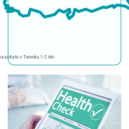
ka pobytu v Turecku
1-2 dni