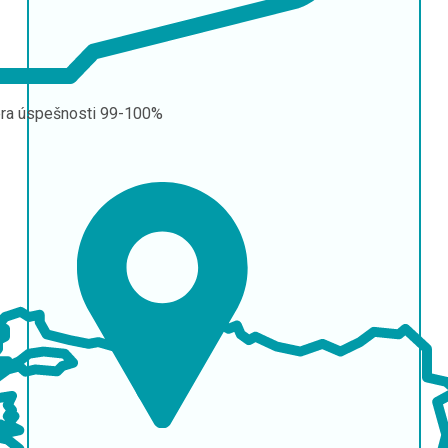
ra úspešnosti
99-100%