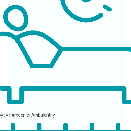
yt v nemocnici
Ambulantný