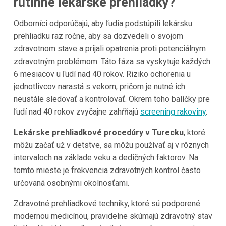
rutinné lekárske prehliadky?
Odborníci odporúčajú, aby ľudia podstúpili lekársku
prehliadku raz ročne, aby sa dozvedeli o svojom
zdravotnom stave a prijali opatrenia proti potenciálnym
zdravotným problémom. Táto fáza sa vyskytuje každých
6 mesiacov u ľudí nad 40 rokov. Riziko ochorenia u
jednotlivcov narastá s vekom, pričom je nutné ich
neustále sledovať a kontrolovať. Okrem toho balíčky pre
ľudí nad 40 rokov zvyčajne zahŕňajú
screening rakoviny
.
Lekárske prehliadkové procedúry v Turecku
, ktoré
môžu začať už v detstve, sa môžu používať aj v rôznych
intervaloch na základe veku a dedičných faktorov. Na
tomto mieste je frekvencia zdravotných kontrol často
určovaná osobnými okolnosťami.
Zdravotné prehliadkové techniky, ktoré sú podporené
modernou medicínou, pravidelne skúmajú zdravotný stav