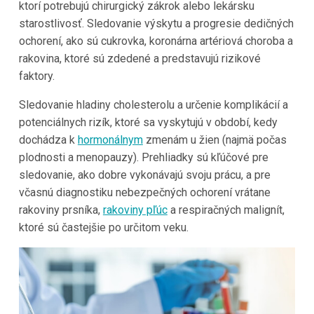
ktorí potrebujú chirurgický zákrok alebo lekársku
starostlivosť. Sledovanie výskytu a progresie dedičných
ochorení, ako sú cukrovka, koronárna artériová choroba a
rakovina, ktoré sú zdedené a predstavujú rizikové
faktory.
Sledovanie hladiny cholesterolu a určenie komplikácií a
potenciálnych rizík, ktoré sa vyskytujú v období, kedy
dochádza k
hormonálnym
zmenám u žien (najmä počas
plodnosti a menopauzy). Prehliadky sú kľúčové pre
sledovanie, ako dobre vykonávajú svoju prácu, a pre
včasnú diagnostiku nebezpečných ochorení vrátane
rakoviny prsníka,
rakoviny pľúc
a respiračných malignít,
ktoré sú častejšie po určitom veku.