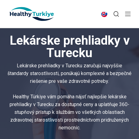
S
k
i
p
Lekárske prehliadky v
t
o
Turecku
c
o
Lekárske prehliadky v Turecku zaručujú najvyššie
n
štandardy starostlivosti, ponúkajú komplexné a bezpečné
t
riešenie pre vaše zdravotné potreby.
e
n
Healthy Türkiye vám pomáha nájsť najlepšie lekárske
t
prehliadky v Turecku za dostupné ceny a uplatňuje 360-
stupňový prístup k službám vo všetkých oblastiach
zdravotnej starostlivosti prostredníctvom pridružených
nemocníc.