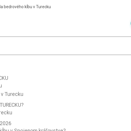
a bedrového kĺbu v Turecku
CKU
u
 v Turecku
 TURECKU?
urecku
 2026
kĺbu v Spojenom kráľovstve?