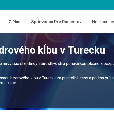
O Nás
Sprievodca Pre Pacientov
Nemocnic
drového kĺbu v Turecku
 najvyššie štandardy starostlivosti a ponúka komplexné a bezp
radu bedrového kĺbu v Turecku za prijateľné ceny a prijíma prís
nemocnice.