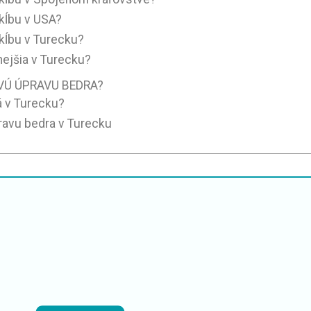
kĺbu v USA?
kĺbu v Turecku?
nejšia v Turecku?
VÚ ÚPRAVU BEDRA?
 v Turecku?
pravu bedra v Turecku