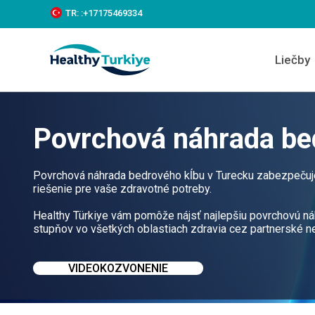
S
TR:
:+‪17175469334‬
k
i
p
Liečby
t
o
c
o
n
Povrchová náhrada be
t
e
n
t
Povrchová náhrada bedrového kĺbu v Turecku zabezpečuje
riešenie pre vaše zdravotné potreby.
Healthy Türkiye vám pomôže nájsť najlepšiu povrchovú náh
stupňov vo všetkých oblastiach zdravia cez partnerské 
VIDEOKOZVONENIE