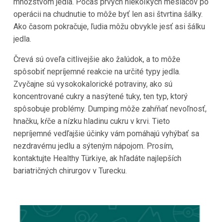
množstvom jedla. Počas prvých niekoľkých mesiacov po
operácii na chudnutie to môže byť len asi štvrtina šálky.
Ako časom pokračuje, ľudia môžu obvykle jesť asi šálku
jedla.
Črevá sú oveľa citlivejšie ako žalúdok, a to môže
spôsobiť nepríjemné reakcie na určité typy jedla.
Zvyčajne sú vysokokalorické potraviny, ako sú
koncentrované cukry a nasýtené tuky, ten typ, ktorý
spôsobuje problémy. Dumping môže zahŕňať nevoľnosť,
hnačku, kŕče a nízku hladinu cukru v krvi. Tieto
nepríjemné vedľajšie účinky vám pomáhajú vyhýbať sa
nezdravému jedlu a sýteným nápojom. Prosím,
kontaktujte Healthy Türkiye, ak hľadáte najlepších
bariatričných chirurgov v Turecku.