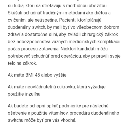
sú ľudia, ktorí sa stretávajú s morbídnou obezitou.
Skúšali schudnúť tradičnými metódami ako diétou a
cvičením, ale neúspešne. Pacienti, ktorí plánujú
duodenálny switch, by mali byť vo všeobecnom dobrom
zdraví a dostatočne silní, aby zvládli chirurgický zákrok
bez nebezpečenstva vážnych medicínskych komplikácií
počas procesu zotavenia. Niektorí kandidáti môžu
potrebovať schudnúť pred operáciou, aby pripravili svoje
telo na zákrok.
Ak máte BMI 45 alebo vyššie
Ak máte neovládnuteľnú cukrovku, ktorá vyžaduje
použitie inzulínu
Ak budete schopní splniť podmienky pre následné
ošetrenie a použitie vitamínov, procedúra duodenálneho
switchu môže byť pre vás vhodná.