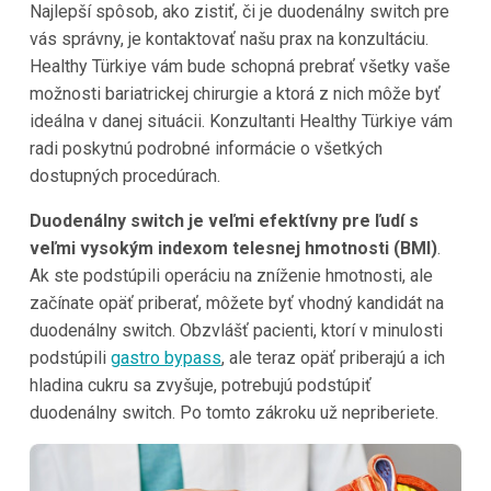
Najlepší spôsob, ako zistiť, či je duodenálny switch pre
vás správny, je kontaktovať našu prax na konzultáciu.
Healthy Türkiye vám bude schopná prebrať všetky vaše
možnosti bariatrickej chirurgie a ktorá z nich môže byť
ideálna v danej situácii. Konzultanti Healthy Türkiye vám
radi poskytnú podrobné informácie o všetkých
dostupných procedúrach.
Duodenálny switch je veľmi efektívny pre ľudí s
veľmi vysokým indexom telesnej hmotnosti (BMI)
.
Ak ste podstúpili operáciu na zníženie hmotnosti, ale
začínate opäť priberať, môžete byť vhodný kandidát na
duodenálny switch. Obzvlášť pacienti, ktorí v minulosti
podstúpili
gastro bypass
, ale teraz opäť priberajú a ich
hladina cukru sa zvyšuje, potrebujú podstúpiť
duodenálny switch. Po tomto zákroku už nepriberiete.