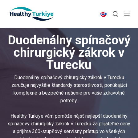
S
k
i
p
Duodenálny spínačový
t
o
chirurgický zákrok v
c
Turecku
o
n
t
Duodenálny spínačový chirurgický zákrok v Turecku
e
zaručuje najvyššie štandardy starostlivosti, ponúkajúci
n
komplexné a bezpečné riešenie pre vaše zdravotné
t
potreby.
Healthy Türkiye vám pomôže nájsť najlepší duodenálny
spínačový chirurgický zákrok v Turecku za prijateľné ceny
a prijíma 360-stupňový servisný prístup vo všetkých