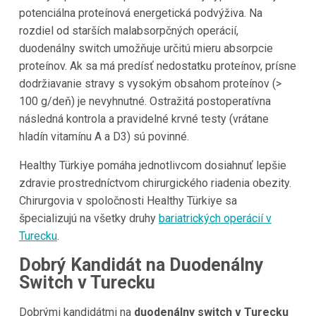
potenciálna proteínová energetická podvýživa. Na
rozdiel od starších malabsorpčných operácií,
duodenálny switch umožňuje určitú mieru absorpcie
proteínov. Ak sa má predísť nedostatku proteínov, prísne
dodržiavanie stravy s vysokým obsahom proteínov (>
100 g/deň) je nevyhnutné. Ostražitá postoperatívna
následná kontrola a pravidelné krvné testy (vrátane
hladín vitamínu A a D3) sú povinné.
Healthy Türkiye pomáha jednotlivcom dosiahnuť lepšie
zdravie prostredníctvom chirurgického riadenia obezity.
Chirurgovia v spoločnosti Healthy Türkiye sa
špecializujú na všetky druhy
bariatrických operácií v
Turecku
.
Dobrý Kandidát na Duodenálny
Switch v Turecku
Dobrými kandidátmi na
duodenálny switch v Turecku