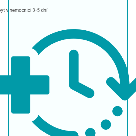
yt v nemocnici
3-5 dní