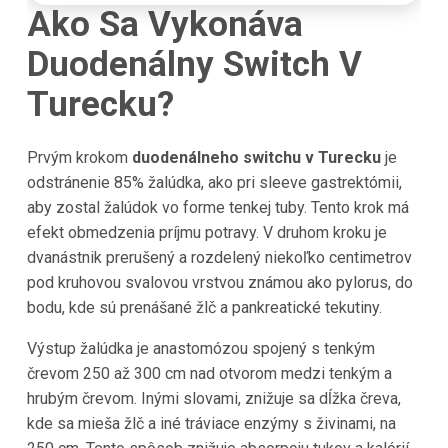
Ako Sa Vykonáva
Duodenálny Switch V
Turecku?
Prvým krokom
duodenálneho switchu v Turecku
je
odstránenie 85% žalúdka, ako pri sleeve gastrektómii,
aby zostal žalúdok vo forme tenkej tuby. Tento krok má
efekt obmedzenia príjmu potravy. V druhom kroku je
dvanástnik prerušený a rozdelený niekoľko centimetrov
pod kruhovou svalovou vrstvou známou ako pylorus, do
bodu, kde sú prenášané žlč a pankreatické tekutiny.
Výstup žalúdka je anastomózou spojený s tenkým
črevom 250 až 300 cm nad otvorom medzi tenkým a
hrubým črevom. Inými slovami, znižuje sa dĺžka čreva,
kde sa mieša žlč a iné tráviace enzýmy s živinami, na