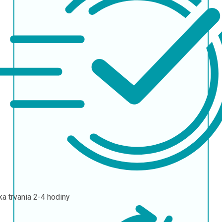
ka trvania
2-4 hodiny