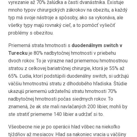
vyrezanie až 70% žalúdka a časti dvanástnika. Existuje
mnoho typov chirurgických zákrokov na obezitu, a každý
typ má svoje nástroje a spôsoby, ako sa vykonáva, ale
všetky typy majú rovnaký cieľ, a to pomôcť vyliečiť
problémy s obezitou.
Priemerná strata hmotnosti s
duodenálnym switch v
Turecku
je 80% nadbytočnej hmotnosti v priebehu
dvoch rokov. To je výrazne nad priemernou hmotnostnou
stratou z celkovej bariatričnej chirurgie, ktorá je 55% až
65%. Ľudia, ktorí podstúpili duodenálny switch, si udržujú
väčšiu hmotnostnú stratu z dlhodobého hľadiska. Štúdie
ukazujú priemernú udržateľnú stratu hmotnosti 70%
nadbytočnej hmotnosti počas siedmych rokov. To
znamená, že ak ste mali navlačaných 200 libier, mohli by
ste stratiť priemerne 140 libier a udržať si to.
Všeobecne nie je po operácii hlad vôbec na niekoľko
týždňov až mesiacov. Hlad sa nakoniec vracia u väčšiny