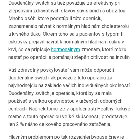
Duodenálny switch sa tiež považuje za efektívny pri
zlepšovaní zdravotných stavov súvisiacich s obezitou.
Mnoho osôb, ktoré podstúpili túto operáciu,
zaznamenalo návrat k normálnym hladinám cholesterolu
a krvného tlaku. Okrem toho sa u pacientov s typom II
cukrovky prejavil návrat k normálnym hladinám cukru v
krvi, čo sa pripisuje
hormonálnym
zmenám, ktoré môžu
nastať po operácii a pomáhajú zlepšiť citlivosť na inzulín.
Váš zdravotný poskytovateľ vám môže odporučiť
duodenálny switch, ak považuje túto operáciu za
najvhodnejšiu na základe vašich individuálnych okolností.
Duodenálny switch je operácia, ktorá by sa mala
používať s veľkou opatrnosťou v určených odborných
centrách. Napriek tomu, že v spoločnosti Healthy Türkiye
máme s touto operáciou veľké skúsenosti, predstavuje
len 2 % nášho celkového pracovného zaťaženia.
Hlavným problémom po tak rozsiahlej bypase čriev je