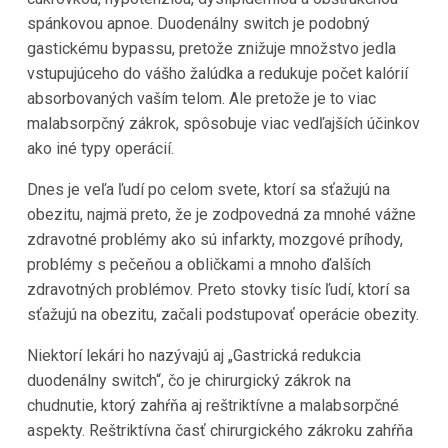
spánkovou apnoe. Duodenálny switch je podobný
gastickému bypassu, pretože znižuje množstvo jedla
vstupujúceho do vášho žalúdka a redukuje počet kalórií
absorbovaných vaším telom. Ale pretože je to viac
malabsorpčný zákrok, spôsobuje viac vedľajších účinkov
ako iné typy operácií.
Dnes je veľa ľudí po celom svete, ktorí sa sťažujú na
obezitu, najmä preto, že je zodpovedná za mnohé vážne
zdravotné problémy ako sú infarkty, mozgové príhody,
problémy s pečeňou a obličkami a mnoho ďalších
zdravotných problémov. Preto stovky tisíc ľudí, ktorí sa
sťažujú na obezitu, začali podstupovať operácie obezity.
Niektorí lekári ho nazývajú aj „Gastrická redukcia
duodenálny switch“, čo je chirurgický zákrok na
chudnutie, ktorý zahŕňa aj reštriktívne a malabsorpčné
aspekty. Reštriktívna časť chirurgického zákroku zahŕňa