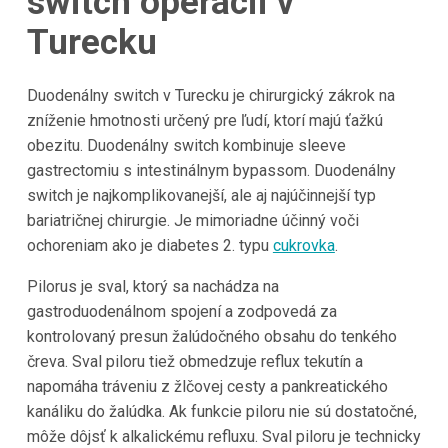
switch operácii v
Turecku
Duodenálny switch v Turecku je chirurgický zákrok na
zníženie hmotnosti určený pre ľudí, ktorí majú ťažkú
obezitu. Duodenálny switch kombinuje sleeve
gastrectomiu s intestinálnym bypassom. Duodenálny
switch je najkomplikovanejší, ale aj najúčinnejší typ
bariatričnej chirurgie. Je mimoriadne účinný voči
ochoreniam ako je diabetes 2. typu
cukrovka
.
Pilorus je sval, ktorý sa nachádza na
gastroduodenálnom spojení a zodpovedá za
kontrolovaný presun žalúdočného obsahu do tenkého
čreva. Sval piloru tiež obmedzuje reflux tekutín a
napomáha tráveniu z žlčovej cesty a pankreatického
kanáliku do žalúdka. Ak funkcie piloru nie sú dostatočné,
môže dôjsť k alkalickému refluxu. Sval piloru je technicky