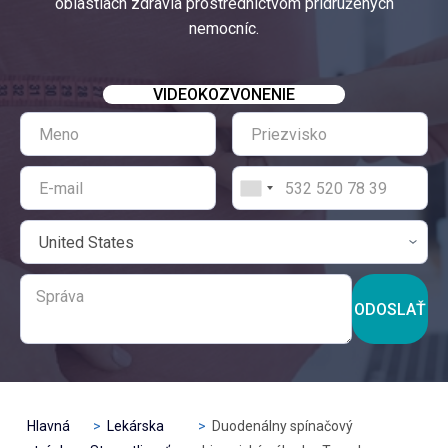
oblastiach zdravia prostredníctvom pridružených
nemocníc.
VIDEOKOZVONENIE
ODOSLAŤ
Hlavná
Lekárska
Duodenálny spínačový