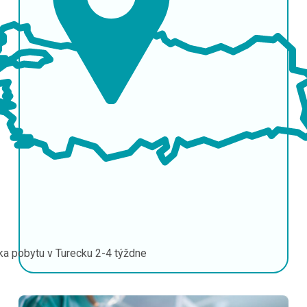
ka pobytu v Turecku
2-4 týždne