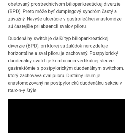
obetovaný prostredníctvom biliopankreatickej diverzie
(BPD). Preto môže byť dumpingový syndróm častý a
závažný. Navyše ulcerácie v gastroileálnej anastomóze
sú častejšie pri absencii svalov piloru.
Duodenálny switch je ďalší typ biliopankreatickej
diverzie (BPD), pri ktorej sa žalúdok nerozdeľuje
horizontálne a sval piloru je zachovaný. Postpylorický
duodenálny switch je kombinácia vertikálnej sleeve
gastrektómie s postpylorickým duodenálnym switchom,
ktorý zachováva sval piloru. Distálny ileum je
anastomozovaný na postpylorickú duodenálnu sekciu v
roux-n-y štýle.