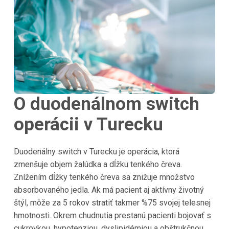
O duodenálnom switch
operácii v Turecku
Duodenálny switch v Turecku je operácia, ktorá
zmenšuje objem žalúdka a dĺžku tenkého čreva.
Znížením dĺžky tenkého čreva sa znižuje množstvo
absorbovaného jedla. Ak má pacient aj aktívny životný
štýl, môže za 5 rokov stratiť takmer %75 svojej telesnej
hmotnosti. Okrem chudnutia prestanú pacienti bojovať s
cukrovkou, hypotenziou, dyslipidémiou a obštrukčnou