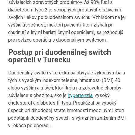
súvisiacich zdravotných problémov. Až 90% ľudí s
diabetesom typu 2 je schopných prestávať s užívaním
svojich liekov po duodenálnom switchu. Vzhľadom na jej
vyššiu úspešnosť, niektorí pacienti, ktorí zlyhali pri
chudnutí s inými bariatričnými operáciami, sa rozhodujú
pre revíznu operáciu s duodenálnym switchom.
Postup pri duodenálnej switch
operácii v Turecku
Duodenálny switch v Turecku sa obvykle vykonáva iba u
tých s vysokým indexom telesnej hmotnosti (BMI) 40
alebo vyšším a u tých, ktorí trpia na zdravotné choroby
súvisiace s obezitou, ako je
hypertenzia
, vysoký
cholesterol a diabetes II. typu. Preukázal sa vysoký
úspech pri dlhodobej strate hmotnosti medzi tými, ktorí
podstúpili duodenálny switch, s výrazným znížením BMI
v rokoch po operácii.