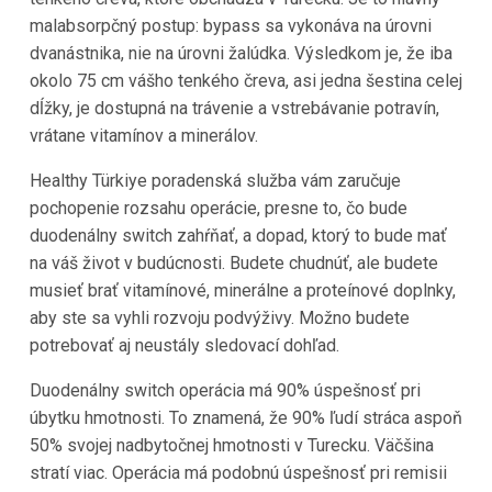
malabsorpčný postup: bypass sa vykonáva na úrovni
dvanástnika, nie na úrovni žalúdka. Výsledkom je, že iba
okolo 75 cm vášho tenkého čreva, asi jedna šestina celej
dĺžky, je dostupná na trávenie a vstrebávanie potravín,
vrátane vitamínov a minerálov.
Healthy Türkiye poradenská služba vám zaručuje
pochopenie rozsahu operácie, presne to, čo bude
duodenálny switch zahŕňať, a dopad, ktorý to bude mať
na váš život v budúcnosti. Budete chudnúť, ale budete
musieť brať vitamínové, minerálne a proteínové doplnky,
aby ste sa vyhli rozvoju podvýživy. Možno budete
potrebovať aj neustály sledovací dohľad.
Duodenálny switch operácia má 90% úspešnosť pri
úbytku hmotnosti. To znamená, že 90% ľudí stráca aspoň
50% svojej nadbytočnej hmotnosti v Turecku. Väčšina
stratí viac. Operácia má podobnú úspešnosť pri remisii