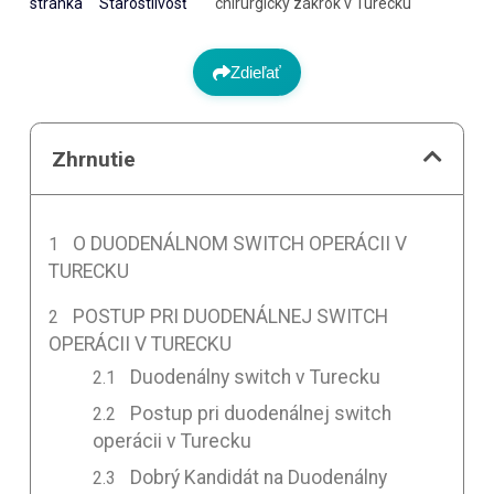
stránka
Starostlivosť
chirurgický zákrok v Turecku
Zdieľať
Zhrnutie
O DUODENÁLNOM SWITCH OPERÁCII V
TURECKU
POSTUP PRI DUODENÁLNEJ SWITCH
OPERÁCII V TURECKU
Duodenálny switch v Turecku
Postup pri duodenálnej switch
operácii v Turecku
Dobrý Kandidát na Duodenálny