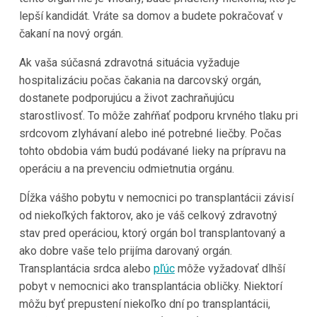
lepší kandidát. Vráte sa domov a budete pokračovať v
čakaní na nový orgán.
Ak vaša súčasná zdravotná situácia vyžaduje
hospitalizáciu počas čakania na darcovský orgán,
dostanete podporujúcu a život zachraňujúcu
starostlivosť. To môže zahŕňať podporu krvného tlaku pri
srdcovom zlyhávaní alebo iné potrebné liečby. Počas
tohto obdobia vám budú podávané lieky na prípravu na
operáciu a na prevenciu odmietnutia orgánu.
Dĺžka vášho pobytu v nemocnici po transplantácii závisí
od niekoľkých faktorov, ako je váš celkový zdravotný
stav pred operáciou, ktorý orgán bol transplantovaný a
ako dobre vaše telo prijíma darovaný orgán.
Transplantácia srdca alebo
pľúc
môže vyžadovať dlhší
pobyt v nemocnici ako transplantácia obličky. Niektorí
môžu byť prepustení niekoľko dní po transplantácii,