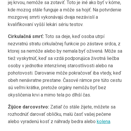
jej krvou, nemôže sa zotaviť. Toto je iné ako byť v kóme,
kde mozog stále funguje a môže sa hojiť. Na potvrdenie
mozgovej smrti vykonávajú dvaja nezávislí a
kvalifikovaní vyšší lekári sériu testov.
Cirkulačná smrť:
Toto sa deje, keď osoba utrpí
nezvratnú stratu cirkulačnej funkcie po zástave srdca, z
ktorej sa nemôže alebo by nemala byť oživená. Môže sa
tiež vyskytnúť, keď sa vzdá podporujúca životná liečba
osoby v jednotke intenzívnej starostlivosti alebo na
pohotovosti. Darovanie môže pokračovať iba vtedy, keď
obeh nenávratne prestane. Časové rámce pre túto cestu
sú veľmi krátke, pretože orgány nemôžu byť bez
okysličenia krvi a mimo tela po dlhší čas.
Žijúce darcovstvo:
Zatiaľ čo stále žijete, môžete sa
rozhodnúť darovať obličku, malú časť vašej pečene
alebo vyradenú kosť z náhrady bedra alebo
kolena
.