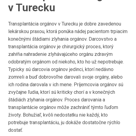
v Turecku
Transplantácia orgánov v Turecku je dobre zavedenou
lekárskou praxou, ktorá ponúka nádej pacientom trpiacim
konečnými štádiami zlyhania orgánov. Darcovstvo a
transplantácia orgánov je chirurgický proces, ktorý
zahŕňa nahradenie zlyhávajúceho orgánu zdravým
odobratým orgánom od niekoho, kto ho už nepotrebuje.
Typicky sú darcovia orgánov jedinci, ktorí nedávno
zomreli a buď dobrovoľne darovali svoje orgány, alebo
ich rodina darovala v ich mene. Príjemcovia orgánov sú
zvyčajne ľudia, ktorí sú kriticky chorí a v konečných
štádiách zlyhania orgánov. Proces darovania a
transplantácie orgánov môže zachrániť týmto ľuďom
životy. Bohužiaľ, kvôli nedostatku nie každý, kto
potrebuje transplantáciu, ju dokáže dostatočne rýchlo
dostať.