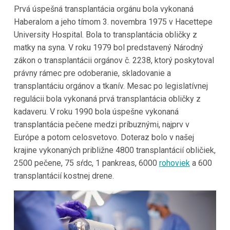
Prvá úspešná transplantácia orgánu bola vykonaná
Haberalom a jeho tímom 3. novembra 1975 v Hacettepe
University Hospital. Bola to transplantácia obličky z
matky na syna. V roku 1979 bol predstavený Národný
zákon o transplantácii orgánov č. 2238, ktorý poskytoval
právny rámec pre odoberanie, skladovanie a
transplantáciu orgánov a tkanív. Mesac po legislatívnej
regulácii bola vykonaná prvá transplantácia obličky z
kadaveru. V roku 1990 bola úspešne vykonaná
transplantácia pečene medzi príbuznými, najprv v
Európe a potom celosvetovo. Doteraz bolo v našej
krajine vykonaných približne 4800 transplantácií obličiek,
2500 pečene, 75 sŕdc, 1 pankreas, 6000
rohoviek
a 600
transplantácií kostnej drene.