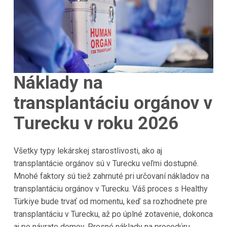
Náklady na
transplantáciu orgánov v
Turecku v roku 2026
Všetky typy lekárskej starostlivosti, ako aj
transplantácie orgánov sú v Turecku veľmi dostupné.
Mnohé faktory sú tiež zahrnuté pri určovaní nákladov na
transplantáciu orgánov v Turecku. Váš proces s Healthy
Türkiye bude trvať od momentu, keď sa rozhodnete pre
transplantáciu v Turecku, až po úplné zotavenie, dokonca
aj po návrate domov. Presné náklady na procedúru