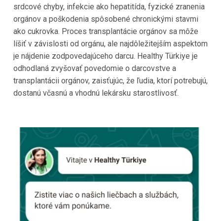
srdcové chyby, infekcie ako hepatitída, fyzické zranenia
orgánov a poškodenia spôsobené chronickými stavmi
ako cukrovka. Proces transplantácie orgánov sa môže
líšiť v závislosti od orgánu, ale najdôležitejším aspektom
je nájdenie zodpovedajúceho darcu. Healthy Türkiye je
odhodlaná zvyšovať povedomie o darcovstve a
transplantácii orgánov, zaisťujúc, že ľudia, ktorí potrebujú,
dostanú včasnú a vhodnú lekársku starostlivosť.