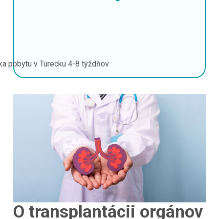
ka pobytu v Turecku
4-8 týždňov
O transplantácii orgánov