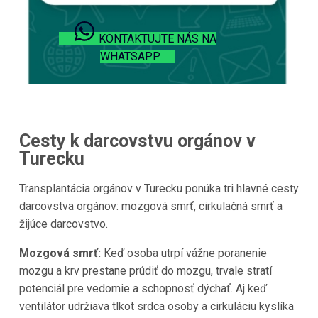
KONTAKTUJTE NÁS NA
WHATSAPP
Cesty k darcovstvu orgánov v
Turecku
Transplantácia orgánov v Turecku ponúka tri hlavné cesty
darcovstva orgánov: mozgová smrť, cirkulačná smrť a
žijúce darcovstvo.
Mozgová smrť:
Keď osoba utrpí vážne poranenie
mozgu a krv prestane prúdiť do mozgu, trvale stratí
potenciál pre vedomie a schopnosť dýchať. Aj keď
ventilátor udržiava tlkot srdca osoby a cirkuláciu kyslíka