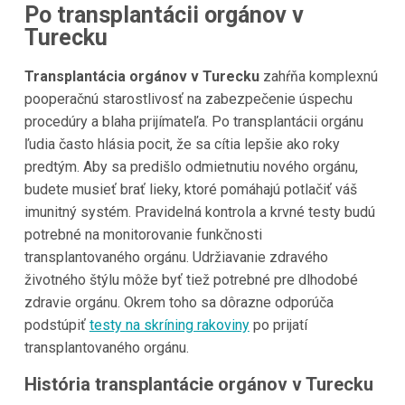
Po transplantácii orgánov v
Turecku
Transplantácia orgánov v Turecku
zahŕňa komplexnú
pooperačnú starostlivosť na zabezpečenie úspechu
procedúry a blaha prijímateľa. Po transplantácii orgánu
ľudia často hlásia pocit, že sa cítia lepšie ako roky
predtým. Aby sa predišlo odmietnutiu nového orgánu,
budete musieť brať lieky, ktoré pomáhajú potlačiť váš
imunitný systém. Pravidelná kontrola a krvné testy budú
potrebné na monitorovanie funkčnosti
transplantovaného orgánu. Udržiavanie zdravého
životného štýlu môže byť tiež potrebné pre dlhodobé
zdravie orgánu. Okrem toho sa dôrazne odporúča
podstúpiť
testy na skríning rakoviny
po prijatí
transplantovaného orgánu.
História transplantácie orgánov v Turecku