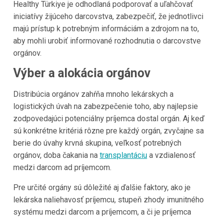
Healthy Türkiye je odhodlaná podporovať a uľahčovať
iniciatívy žijúceho darcovstva, zabezpečiť, že jednotlivci
majú prístup k potrebným informáciám a zdrojom na to,
aby mohli urobiť informované rozhodnutia o darcovstve
orgánov.
Výber a alokácia orgánov
Distribúcia orgánov zahŕňa mnoho lekárskych a
logistických úvah na zabezpečenie toho, aby najlepsie
zodpovedajúci potenciálny príjemca dostal orgán. Aj keď
sú konkrétne kritériá rôzne pre každý orgán, zvyčajne sa
berie do úvahy krvná skupina, veľkosť potrebných
orgánov, doba čakania na
transplantáciu
a vzdialenosť
medzi darcom ad príjemcom.
Pre určité orgány sú dôležité aj ďalšie faktory, ako je
lekárska naliehavosť príjemcu, stupeň zhody imunitného
systému medzi darcom a príjemcom, a či je príjemca