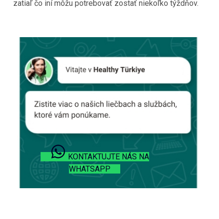
zatiaľ čo iní môžu potrebovať zostať niekoľko týždňov.
KONTAKTUJTE NÁS NA
WHATSAPP