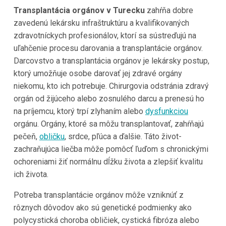
Transplantácia orgánov v Turecku
zahŕňa dobre
zavedenú lekársku infraštruktúru a kvalifikovaných
zdravotníckych profesionálov, ktorí sa sústreďujú na
uľahčenie procesu darovania a transplantácie orgánov.
Darcovstvo a transplantácia orgánov je lekársky postup,
ktorý umožňuje osobe darovať jej zdravé orgány
niekomu, kto ich potrebuje. Chirurgovia odstránia zdravý
orgán od žijúceho alebo zosnulého darcu a prenesú ho
na príjemcu, ktorý trpí zlyhaním alebo
dysfunkciou
orgánu. Orgány, ktoré sa môžu transplantovať, zahŕňajú
pečeň,
obličku
, srdce, pľúca a ďalšie. Táto život-
zachraňujúca liečba môže pomôcť ľuďom s chronickými
ochoreniami žiť normálnu dĺžku života a zlepšiť kvalitu
ich života.
Potreba transplantácie orgánov môže vzniknúť z
rôznych dôvodov ako sú genetické podmienky ako
polycystická choroba obličiek, cystická fibróza alebo