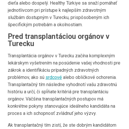
dieťa alebo dospelý. Healthy Türkiye sa snaží pomáhať
jednotlivcom pri prístupe k najlepším zdravotným
službám dostupným v Turecku, prispôsobeným ich
špecifickým potrebám a okolnostiam.
Pred transplantáciou orgánov v
Turecku
Transplantácia orgánov v Turecku začína komplexným
lekárskym vyšetrením na posúdenie vašej vhodnosti pre
zákrok a identifikáciu prípadných zdravotných
problémov, ako sú
srdcové
alebo obličkové ochorenia.
Transplantačný tím následne vyhodnotí vašu zdravotnú
históriu a určí, či spĺňate kritériá pre transplantáciu
orgánov. Väčšina transplantačných postupov má
konkrétne pokyny stanovujúce ideálneho kandidáta na
proces a ich schopnosť zvládnuť jeho výzvy.
Ak transplantačný tím zistí, že ste dobrým kandidátom