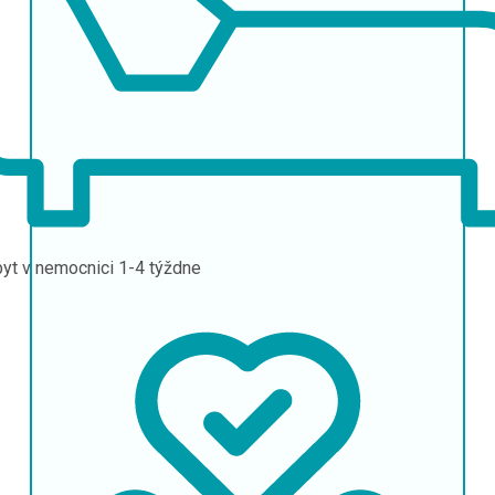
yt v nemocnici
1-4 týždne