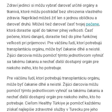
Zdraví jedinci si môžu vybrať darovať určité orgány a
tkanivá, ktoré môžu postrádať bez ohrozenia vlastného
zdravia. Napríklad môžeš žiť len s jednou obličkou a
darovať druhú. Môžeš tiež darovať časť tvojej
pečene
,
ktorá dorastie späť do takmer plnej veľkosti. Časť
pečene, ktorú daruješ, dorastie tiež do plne funkčnej
veľkosti pri príjemcovi. Pre väčšinu ľudí, ktorí potrebujú
transplantáciu orgánu, môže byť čakanie dlhé a neisté.
Žijúci darcovia môžu pomôcť týmto jednotlivcom vyhnúť
sa takému čakaniu a nechať ďalší dostupný orgán pre
niekoho iného, kto ho potrebuje.
Pre väčšinu ľudí, ktorí potrebujú transplantáciu orgánu,
môže byť čakanie dlhé a neisté. Žijúci darcovia môžu
pomôcť týmto jednotlivcom vyhnúť sa takému čakaniu a
nechať ďalší dostupný orgán pre niekoho iného, kto ho
potrebuje. Cieľom Healthy Türkiye je pomôcť každému
získať najlepšie zdravotné služby v Turecku pre jeho