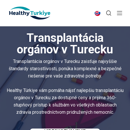
S
k
i
p
Transplantácia
t
o
orgánov v Turecku
c
o
Transplantácia orgánov v Turecku zaisťuje najvyššie
n
štandardy starostlivosti, ponúka komplexné a bezpečné
t
riešenie pre vaše zdravotné potreby.
e
n
Healthy Türkiye vám pomáha nájsť najlepšiu transplantáciu
t
orgánov v Turecku za dostupné ceny a prijíma 360-
stupňový prístup k službám vo všetkých oblastiach
zdravia prostredníctvom pridružených nemocníc.