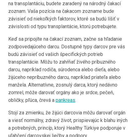
na transplantáciu, budete zaradený na národný čakací
zoznam. Vaša pozícia na čakacom zozname bude
závisieť od niekoľkých faktorov, ktoré sa budú líšiť v
závislosti od typu transplantácie, ktorú potrebujete.
Keď sa pripojíte na čakací zoznam, začne sa hľadanie
zodpovedajúceho darcu. Dostupné typy darcov pre vás
budú závisieť od vašich špecifických potrieb
transplantácie. Môžu to zahŕňať živého príbuzného
darcu, napríklad rodiča, súrodenca alebo dieťa, alebo
žijúceho nepríbuzného darcu, napríklad priateľa alebo
manžela. Alternatívne, zosnulý darca, ktorý nedávno
zomrel, môže darovať orgány ako je srdce, pečeň,
obličky, pľúca, črevá a
pankreas
.
Stojí za zmienku, že žijúci darcovia môžu darovať orgán
a viesť normálny, zdravý život, prispievajúc k blahu iných
a potrebných, princíp, ktorý Healthy Türkiye podporuje v
uľahčení darcovskej liečby a podpory.