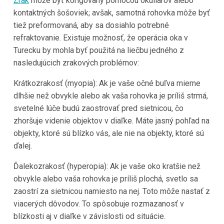
Zrak
môže byť korigovaný pomocou okuliarov alebo
kontaktných šošoviek; avšak, samotná rohovka môže byť
tiež preformovaná, aby sa dosiahlo potrebné
refraktovanie. Existuje možnosť, že operácia oka v
Turecku by mohla byť použitá na liečbu jedného z
nasledujúcich zrakových problémov:
Krátkozrakosť (myopia): Ak je vaše očné buľva mierne
dlhšie než obvykle alebo ak vaša rohovka je príliš strmá,
svetelné lúče budú zaostrovať pred sietnicou, čo
zhoršuje videnie objektov v diaľke. Máte jasný pohľad na
objekty, ktoré sú blízko vás, ale nie na objekty, ktoré sú
ďalej.
Ďalekozrakosť (hyperopia): Ak je vaše oko kratšie než
obvykle alebo vaša rohovka je príliš plochá, svetlo sa
zaostrí za sietnicou namiesto na nej. Toto môže nastať z
viacerých dôvodov. To spôsobuje rozmazanosť v
blízkosti aj v diaľke v závislosti od situácie.