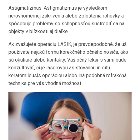
Astigmatizmus: Astigmatizmus je výsledkom
nerovnomernej zakrivenia alebo zploštenia rohovky a
spôsobuje problémy so schopnosťou sústrediť sa na
objekty v blízkosti aj diaľke.
Ak zvažujete operáciu LASIK, je pravdepodobné, že už
používate nejakú formu korekčného očného nosiča, ako
sú okuliare alebo kontakty. Váš očný lekár s vami bude
konzultovať, či je laserovou asistovanou in situ
keratomileusis operáciou alebo iná podobná refrakčná
technika pre vás vhodná možnost.