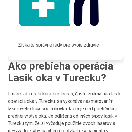
Získajte správne rady pre svoje zdravie
Ako prebieha operácia
Lasik oka v
Turecku
?
Laserová in-situ keratomileusis, často známa ako lasik
operácia oka v Turecku, sa vykonáva nasmerovaním
laserového lúča pod rohovku, ktorá je ned priehľadnej
prednej vrstve oka. Je odlíšená od iných typov lasik v
Turecku tým, že si vyžaduje použitie dvoch laserov a
nevyžaduje, aby sa chirurg dotýkal oka pacienta v