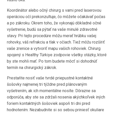
Koordinátor alebo očný chirurg s vami pred laserovou
operáciou očí prekonzultuje, čo môžete očakávať počas
a po zákroku. Okrem toho, že vykonajú dôkladné očné
vyšetrenie, budú sa pýtať na vaše minulé zdravotné
stavy. Pri tejto procedúre môžu merať hrúbku vašej
rohovky, váš refrakciu a tlak v očiach. Tiež môžu rozšíriť
vaše zrenice a vytvoriť mapu vašich rohoviek. Chirurg
spojený s Healthy Türkiye zodpovie všetky otázky, ktoré
by ste mohli mať. Po tom budete môcť si dohodnúť
termín na chirurgický zákrok.
Prestaňte nosiť vaše tvrdé priepustné kontaktné
šošovky najmenej tri týždne pred plánovaným
vyšetrením, ak ich momentálne nosíte. Dôrazne sa
odporúča, aby ste sa zdržali nosenia akýchkoľvek iných
foriem kontaktných šošoviek aspoň tri dni pred
hodnotením. Nezabudnite si so sebou priniesť okuliare