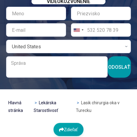
VIDEOKOZVONENIE
ODOSLAŤ
Hlavná
Lekárska
Lasik chirurgia oka v
stránka
Starostlivosť
Turecku
Zdieľať