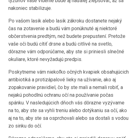
týždňov vaše videnie bude aj naďalej zlepšovať, až sa
nakoniec stabilizuje.
Po vašom lasik alebo lasik zákroku dostanete nejaký
čas na zotavenie a budú vám ponúknuté aj niektoré
občerstvenia predtým, než budete prepustení. Pretože
vaše oči budú cítiť drsne a budú citlivé na svetlo,
dôrazne vám odporúčame, aby ste si priniesli slnečné
okuliare, ktoré nevyžadujú predpis.
Poskytneme vám niekoľko očných kvapiek obsahujúcich
antibiotiká a protizápalové lieky na užívanie, ako aj
zopakovanie pravidiel, čo by ste mali a nemali robiť, a
nejakú pohodlnú ochranu očí na používanie počas
spánku. V nasledujúcich dňoch vás dôrazne vyzývame
na to, aby ste sa vyhli treniu alebo dotýkaniu sa očí, ako
aj na to, aby ste sa osprchovali alebo sa dostali s vodou
zo sinku do očí.