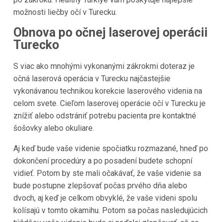
možnosti liečby očí v Turecku.
Obnova po očnej laserovej operácii
Turecko
S viac ako mnohými vykonanými zákrokmi doteraz je
očná laserová operácia v Turecku najčastejšie
vykonávanou technikou korekcie laserového videnia na
celom svete. Cieľom laserovej operácie očí v Turecku je
znížiť alebo odstrániť potrebu pacienta pre kontaktné
šošovky alebo okuliare.
Aj keď bude vaše videnie spočiatku rozmazané, hneď po
dokončení procedúry a po posadení budete schopní
vidieť. Potom by ste mali očakávať, že vaše videnie sa
bude postupne zlepšovať počas prvého dňa alebo
dvoch, aj keď je celkom obvyklé, že vaše videni spolu
kolísajú v tomto okamihu. Potom sa počas nasledujúcich