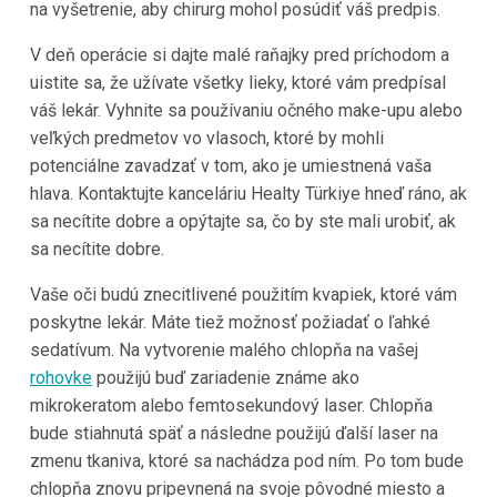
na vyšetrenie, aby chirurg mohol posúdiť váš predpis.
V deň operácie si dajte malé raňajky pred príchodom a
uistite sa, že užívate všetky lieky, ktoré vám predpísal
váš lekár. Vyhnite sa používaniu očného make-upu alebo
veľkých predmetov vo vlasoch, ktoré by mohli
potenciálne zavadzať v tom, ako je umiestnená vaša
hlava. Kontaktujte kanceláriu Healty Türkiye hneď ráno, ak
sa necítite dobre a opýtajte sa, čo by ste mali urobiť, ak
sa necítite dobre.
Vaše oči budú znecitlivené použitím kvapiek, ktoré vám
poskytne lekár. Máte tiež možnosť požiadať o ľahké
sedatívum. Na vytvorenie malého chlopňa na vašej
rohovke
použijú buď zariadenie známe ako
mikrokeratom alebo femtosekundový laser. Chlopňa
bude stiahnutá späť a následne použijú ďalší laser na
zmenu tkaniva, ktoré sa nachádza pod ním. Po tom bude
chlopňa znovu pripevnená na svoje pôvodné miesto a