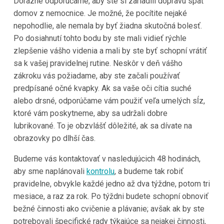
Dôrazne odporúčame, aby ste si zariadili dopravu späť
domov z nemocnice. Je možné, že pocítite nejaké
nepohodlie, ale nemala by byť žiadna skutočná bolesť.
Po dosiahnutí tohto bodu by ste mali vidieť rýchle
zlepšenie vášho videnia a mali by ste byť schopní vrátiť
sa k vašej pravidelnej rutine. Neskôr v deň vášho
zákroku vás požiadame, aby ste začali používať
predpísané očné kvapky. Ak sa vaše oči cítia suché
alebo drsné, odporúčame vám použiť veľa umelých sĺz,
ktoré vám poskytneme, aby sa udržali dobre
lubrikované. To je obzvlášť dôležité, ak sa dívate na
obrazovky po dlhší čas.
Budeme vás kontaktovať v nasledujúcich 48 hodinách,
aby sme naplánovali
kontrolu
, a budeme tak robiť
pravidelne, obvykle každé jedno až dva týždne, potom tri
mesiace, a raz za rok. Po týždni budete schopní obnoviť
bežné činnosti ako cvičenie a plávanie; avšak ak by ste
potrebovali špecifické rady týkajúce sa nejakej činnosti,