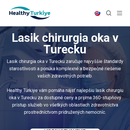
S
k
i
p
Lasik chirurgia oka v
t
o
Turecku
c
o
Lasik chirurgia oka v Turecku zaručuje najvyššie štandardy
n
starostlivosti a ponúka komplexné a bezpečné riešenie
t
vašich zdravotných potrieb.
e
n
Healthy Türkiye vám pomáha nájsť najlepšiu lasik chirurgiu
t
oka v Turecku za dostupné ceny a prijíma 360-stupňový
prístup služieb vo všetkých oblastiach zdravotníctva
prostredníctvom pridružených nemocníc.