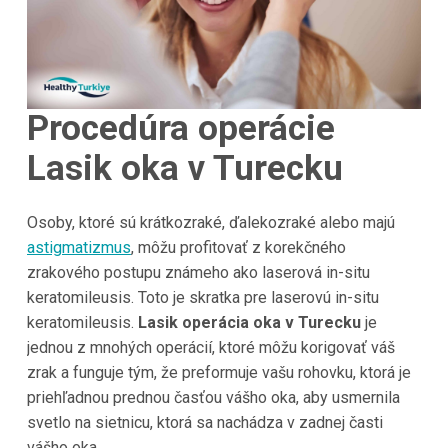
Procedúra operácie
Lasik oka v
Turecku
Osoby, ktoré sú krátkozraké, ďalekozraké alebo majú
astigmatizmus
, môžu profitovať z korekčného
zrakového postupu známeho ako laserová in-situ
keratomileusis. Toto je skratka pre laserovú in-situ
keratomileusis.
Lasik operácia oka v Turecku
je
jednou z mnohých operácií, ktoré môžu korigovať váš
zrak a funguje tým, že preformuje vašu rohovku, ktorá je
priehľadnou prednou časťou vášho oka, aby usmernila
svetlo na sietnicu, ktorá sa nachádza v zadnej časti
vášho oka.