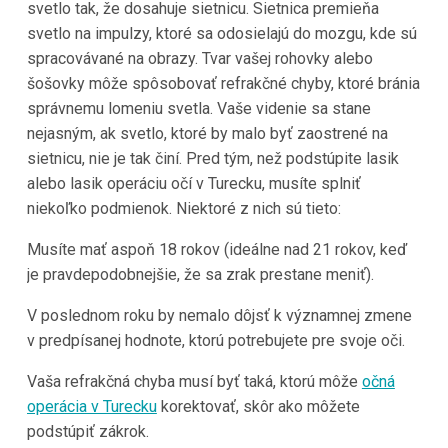
svetlo tak, že dosahuje sietnicu. Sietnica premieňa
svetlo na impulzy, ktoré sa odosielajú do mozgu, kde sú
spracovávané na obrazy. Tvar vašej rohovky alebo
šošovky môže spôsobovať refrakčné chyby, ktoré bránia
správnemu lomeniu svetla. Vaše videnie sa stane
nejasným, ak svetlo, ktoré by malo byť zaostrené na
sietnicu, nie je tak činí. Pred tým, než podstúpite lasik
alebo lasik operáciu očí v Turecku, musíte splniť
niekoľko podmienok. Niektoré z nich sú tieto:
Musíte mať aspoň 18 rokov (ideálne nad 21 rokov, keď
je pravdepodobnejšie, že sa zrak prestane meniť).
V poslednom roku by nemalo dôjsť k významnej zmene
v predpísanej hodnote, ktorú potrebujete pre svoje oči.
Vaša refrakčná chyba musí byť taká, ktorú môže
očná
operácia v Turecku
korektovať, skôr ako môžete
podstúpiť zákrok.