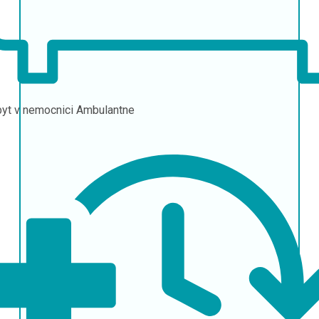
yt v nemocnici
Ambulantne