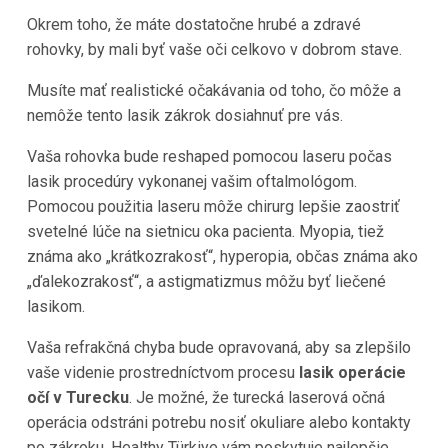
Okrem toho, že máte dostatočne hrubé a zdravé
rohovky, by mali byť vaše oči celkovo v dobrom stave.
Musíte mať realistické očakávania od toho, čo môže a
nemôže tento lasik zákrok dosiahnuť pre vás.
Vaša rohovka bude reshaped pomocou laseru počas
lasik procedúry vykonanej vašim oftalmológom.
Pomocou použitia laseru môže chirurg lepšie zaostriť
svetelné lúče na sietnicu oka pacienta. Myopia, tiež
známa ako „krátkozrakosť“, hyperopia, občas známa ako
„ďalekozrakosť“, a astigmatizmus môžu byť liečené
lasikom.
Vaša refrakčná chyba bude opravovaná, aby sa zlepšilo
vaše videnie prostredníctvom procesu
lasik operácie
očí v Turecku
. Je možné, že turecká laserová očná
operácia odstráni potrebu nosiť okuliare alebo kontakty
po zákroku. Healthy Türkiye vám poskytuje najlepšie