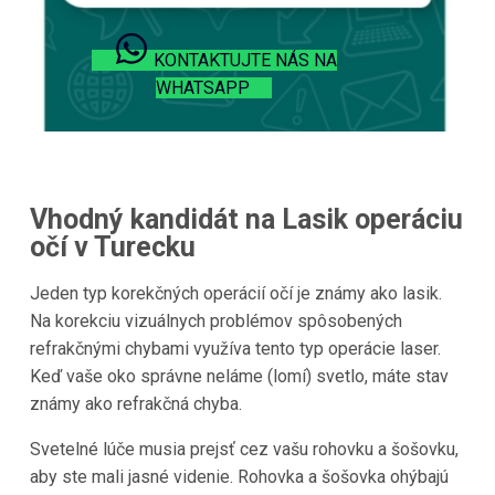
KONTAKTUJTE NÁS NA
WHATSAPP
Vhodný kandidát na Lasik operáciu
očí v
Turecku
Jeden typ korekčných operácií očí je známy ako lasik.
Na korekciu vizuálnych problémov spôsobených
refrakčnými chybami využíva tento typ operácie laser.
Keď vaše oko správne neláme (lomí) svetlo, máte stav
známy ako refrakčná chyba.
Svetelné lúče musia prejsť cez vašu rohovku a šošovku,
aby ste mali jasné videnie. Rohovka a šošovka ohýbajú