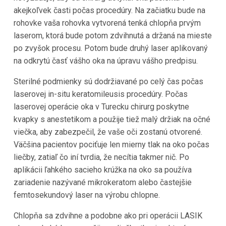
akejkoľvek časti počas procedúry. Na začiatku bude na
rohovke vaša rohovka vytvorená tenká chlopňa prvým
laserom, ktorá bude potom zdvihnutá a držaná na mieste
po zvyšok procesu. Potom bude druhý laser aplikovaný
na odkrytú časť vášho oka na úpravu vášho predpisu.
Sterilné podmienky sú dodržiavané po celý čas počas
laserovej in-situ keratomileusis procedúry. Počas
laserovej operácie oka v Turecku chirurg poskytne
kvapky s anestetikom a použije tiež malý držiak na očné
viečka, aby zabezpečil, že vaše oči zostanú otvorené.
Väčšina pacientov pociťuje len mierny tlak na oko počas
liečby, zatiaľ čo iní tvrdia, že necítia takmer nič. Po
aplikácii ľahkého sacieho krúžka na oko sa používa
zariadenie nazývané mikrokeratom alebo častejšie
femtosekundový laser na výrobu chlopne.
Chlopňa sa zdvihne a podobne ako pri operácii LASIK