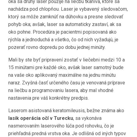
oka sa druhý laser použije na liečbu tkaniva, ktoré sa
nachádza pod chlopňou. Laser je vybavený sledovačom,
ktorý sa môže zamknúť na dúhovku a presne sledovať
pohyb oka; avšak, laser sa automaticky zastaví, ak sa
oko pohne. Procedúra je pacientmi popisovaná ako
rýchla a jednoduchá a všetko, čo od nich vyžadujú, je
pozerať rovno dopredu po dobu jednej minúty.
Mali by ste byť pripravení zostať v liečebni medzi 10 a
15 minútami pre každé oko, avšak laser samotný bude
na vaše oko aplikovaný maximálne na jednu minútu
naraz. Zvyšná časť určeného času je venovaná príprave
na liečbu a programovaniu lasera, aby mal vhodné
nastavenia pre váš konkrétny predpis.
Laserom asistovaná keratomileusis, bežne známa ako
lasik operácia očí v Turecku
, sa vykonáva
nasmerovaním laserového lúča pod rohovku, čo je
priehľadná predná vrstva oka. Je odlišná od iných typov