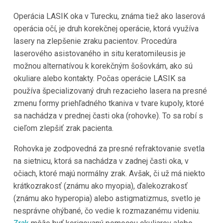
Operácia LASIK oka v Turecku, známa tiež ako laserová
operácia očí, je druh korekčnej operácie, ktorá využíva
lasery na zlepšenie zraku pacientov. Procedúra
laserového asistovaného in situ keratomileusis je
možnou alternatívou k korekčným šošovkám, ako sú
okuliare alebo kontakty. Počas operácie LASIK sa
používa špecializovaný druh rezacieho lasera na presné
zmenu formy priehľadného tkaniva v tvare kupoly, ktoré
sa nachádza v prednej časti oka (rohovke). To sa robí s
cieľom zlepšiť zrak pacienta.
Rohovka je zodpovedná za presné refraktovanie svetla
na sietnicu, ktorá sa nachádza v zadnej časti oka, v
očiach, ktoré majú normálny zrak. Avšak, či už má niekto
krátkozrakosť (známu ako myopia), ďalekozrakosť
(známu ako hyperopia) alebo astigmatizmus, svetlo je
nesprávne ohýbané, čo vedie k rozmazanému videniu.