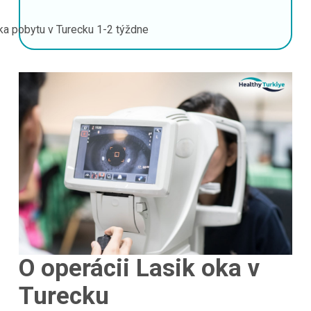
ka pobytu v Turecku
1-2 týždne
O operácii Lasik oka v
Turecku