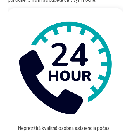
pohodlie. S nami sa budete cítiť výnimočne.
Nepretržitá kvalitná osobná asistencia počas