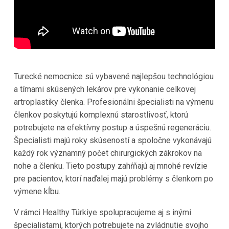
Turecké nemocnice sú vybavené najlepšou technológiou
a tímami skúsených lekárov pre vykonanie celkovej
artroplastiky členka. Profesionálni špecialisti na výmenu
členkov poskytujú komplexnú starostlivosť, ktorú
potrebujete na efektívny postup a úspešnú regeneráciu.
Špecialisti majú roky skúseností a spoločne vykonávajú
každý rok významný počet chirurgických zákrokov na
nohe a členku. Tieto postupy zahŕňajú aj mnohé revízie
pre pacientov, ktorí naďalej majú problémy s členkom po
výmene kĺbu.
V rámci Healthy Türkiye spolupracujeme aj s inými
špecialistami, ktorých potrebujete na zvládnutie svojho