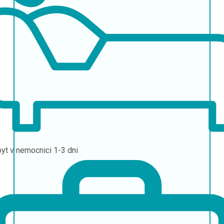
yt v nemocnici
1-3 dni