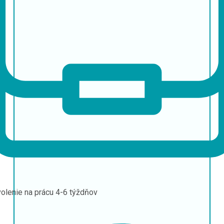
olenie na prácu
4-6 týždňov