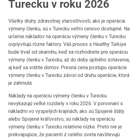
Turecku v roku 2026
Všetky druhy zdravotnej starostlivosti, ako je operácia
výmeny členku, sú v Turecku veľmi cenovo dostupné. Na
určenie nákladov na operáciu výmeny členku v Turecku
ovplyvňujú rôzne faktory. Váš proces s Healthy Türkiye
bude trvať od okamihu, keď sa rozhodnete pre operáciu
výmeny členku v Turecku, až do doby úplného zotavenia,
aj keď sa vrátite domov. Presná cena postupu operácie
výmeny členku v Turecku závisí od druhu operácie, ktorá
je zahrnutá.
Náklady na operáciu výmeny členku v Turecku
nevykazujú veľké rozdiely v roku 2026. V porovnaní s
nákladmi vo vyspelých krajinách, ako sú Spojené štáty
alebo Spojené kráľovstvo, sú náklady na operáciu
výmeny členku v Turecku relatívne nízke. Preto nie je
prekvapujúce, že pacienti z celého sveta navštevujú