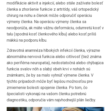
modifikácie aktivít a injekcií, alebo stále zažívate bolesť
členka a zhoršenie funkcie z artritídy, váš ortopedický
chirurg na nohu a členok môže odporučiť operáciu
výmeny členka. Na operáciu výmeny členka sa
neodporúča, ak máte vážnu deformáciu, odumretú kosť v
talu (spodná kosť členkového kĺbu) alebo kosť príliš
mäkkú na podporu kĺbu.
Zdravotná anamnéza hlbokých infekcií členka, výrazne
abnormálna nervová funkcia alebo citlivosť (tiež známa
ako periférna neuropatia), nedostatočná alebo chýbajúca
funkcia svalov nôh a slabý obeh krvi v nohách sú
známkami, že by sa malo vyhnúť výmene členka. V
týchto prípadoch môže byť lepšou možnosťou pre
zmiernenie bolesti spojenie členka. Po tom, čo
špecialisti vykonajú na vašom členku potrebnú
diagnostiku, odporučia vám najvhodnejší plán liečby.