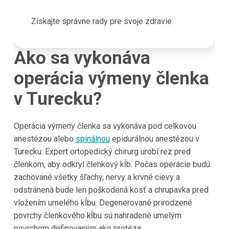
Získajte správne rady pre svoje zdravie
Ako sa vykonáva
operácia výmeny členka
v Turecku?
Operácia výmeny členka sa vykonáva pod celkovou
anestézou alebo
spinálnou
epidurálnou anestézou v
Turecku. Expert ortopedický chirurg urobí rez pred
členkom, aby odkryl členkový kĺb. Počas operácie budú
zachované všetky šľachy, nervy a krvné cievy a
odstránená bude len poškodená kosť a chrupavka pred
vložením umelého kĺbu. Degenerované prirodzené
povrchy členkového kĺbu sú nahradené umelým
povrchom definovaným ako protéza.