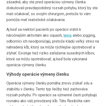
zásadné, aby ste pred operáciou výmeny členka
diskutovali pravdepodobný rozsah pohybu, ktorý by ste
mali očakávať, so svojím chirurgom, pretože to vám
pomôže mať realistické očakávania.
Aj keď sa niektorí pacienti po operácii vrátili k
náročnejším aktivitám ako squash,
tenis
alebo jogging,
odborníci ich neodporúčajú, pretože kladú veľký stres na
nahradený kĺb, ktorý sa môže rýchlejšie opotrebovať a
zlyhať. Existuje tiež riziko zaťaženia susedných kĺbov,
ktoré sa môžu opotrebovať, aj keď bola vykonaná
operácia výmeny členku.
Výhody operácie výmeny členku
Operácia výmeny členku pomáha znovu získať silu a
stabilitu v členku. Tento typ liečby tiež zachováva
rozsah pohybu. Pri operácii sa výmenné časti pohybujú
rovnako ako váš prirodzený kĺb. Táto flexibilita vám