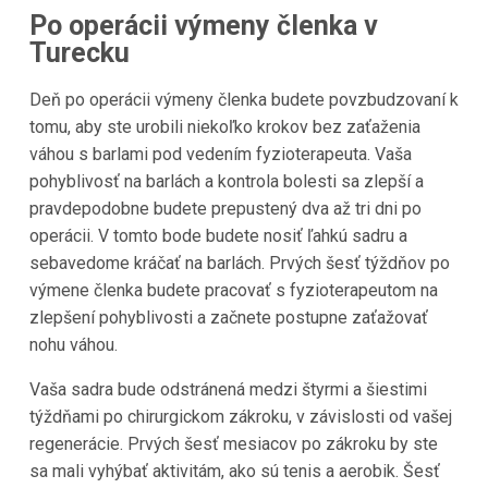
Po operácii výmeny členka v
Turecku
Deň po operácii výmeny členka budete povzbudzovaní k
tomu, aby ste urobili niekoľko krokov bez zaťaženia
váhou s barlami pod vedením fyzioterapeuta. Vaša
pohyblivosť na barlách a kontrola bolesti sa zlepší a
pravdepodobne budete prepustený dva až tri dni po
operácii. V tomto bode budete nosiť ľahkú sadru a
sebavedome kráčať na barlách. Prvých šesť týždňov po
výmene členka budete pracovať s fyzioterapeutom na
zlepšení pohyblivosti a začnete postupne zaťažovať
nohu váhou.
Vaša sadra bude odstránená medzi štyrmi a šiestimi
týždňami po chirurgickom zákroku, v závislosti od vašej
regenerácie. Prvých šesť mesiacov po zákroku by ste
sa mali vyhýbať aktivitám, ako sú tenis a aerobik. Šesť