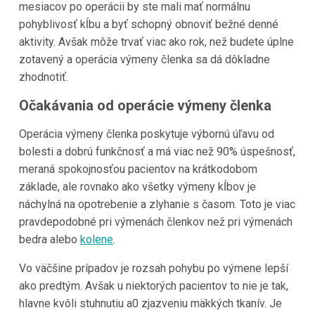
mesiacov po operácii by ste mali mať normálnu
pohyblivosť kĺbu a byť schopný obnoviť bežné denné
aktivity. Avšak môže trvať viac ako rok, než budete úplne
zotavený a operácia výmeny členka sa dá dôkladne
zhodnotiť.
Očakávania od operácie výmeny členka
Operácia výmeny členka poskytuje výbornú úľavu od
bolesti a dobrú funkčnosť a má viac než 90% úspešnosť,
meraná spokojnosťou pacientov na krátkodobom
základe, ale rovnako ako všetky výmeny kĺbov je
náchylná na opotrebenie a zlyhanie s časom. Toto je viac
pravdepodobné pri výmenách členkov než pri výmenách
bedra alebo
kolene
.
Vo väčšine prípadov je rozsah pohybu po výmene lepší
ako predtým. Avšak u niektorých pacientov to nie je tak,
hlavne kvôli stuhnutiu a0 zjazveniu mäkkých tkanív. Je