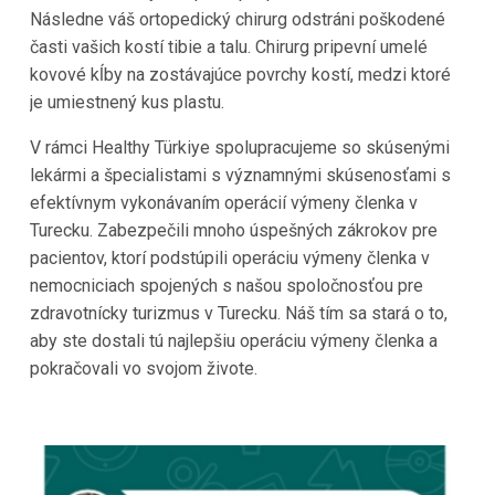
Následne váš ortopedický chirurg odstráni poškodené
časti vašich kostí tibie a talu. Chirurg pripevní umelé
kovové kĺby na zostávajúce povrchy kostí, medzi ktoré
je umiestnený kus plastu.
V rámci Healthy Türkiye spolupracujeme so skúsenými
lekármi a špecialistami s významnými skúsenosťami s
efektívnym vykonávaním operácií výmeny členka v
Turecku. Zabezpečili mnoho úspešných zákrokov pre
pacientov, ktorí podstúpili operáciu výmeny členka v
nemocniciach spojených s našou spoločnosťou pre
zdravotnícky turizmus v Turecku. Náš tím sa stará o to,
aby ste dostali tú najlepšiu operáciu výmeny členka a
pokračovali vo svojom živote.