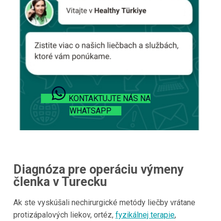
KONTAKTUJTE NÁS NA
WHATSAPP
Diagnóza pre operáciu výmeny
členka v Turecku
Ak ste vyskúšali nechirurgické metódy liečby vrátane
protizápalových liekov, ortéz,
fyzikálnej terapie
,