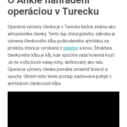
O Ankle nahradení
operáciou v Turecku
Operácia výmeny členka je v Turecku bežne známa ako
artroplastika členka. Tento typ chirurgického zákroku je
výmena členkového kĺbu poškodeného artritídou za
protézu, ktorá je vyrobená z
plastov
a kovu. Štruktúra
členkového kĺbu je kĺb, kde spočíva vaša holenná kosť.
Je na vrchu kostí vašej nohy, definovaný ako talu.
Operácia výmeny členka pomáha zmierniť bolesť a
opuchy. Okrem toho tento postup zachováva pohyb v
artritickom členkovom kĺbe.