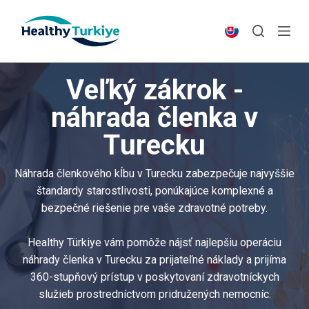
S
k
i
p
Veľký zákrok -
t
o
náhrada členka v
c
Turecku
o
n
t
Náhrada členkového kĺbu v Turecku zabezpečuje najvyššie
e
štandardy starostlivosti, ponúkajúce komplexné a
n
bezpečné riešenie pre vaše zdravotné potreby.
t
Healthy Türkiye vám pomôže nájsť najlepšiu operáciu
náhrady členka v Turecku za prijateľné náklady a prijíma
360-stupňový prístup v poskytovaní zdravotníckych
služieb prostredníctvom pridružených nemocníc.