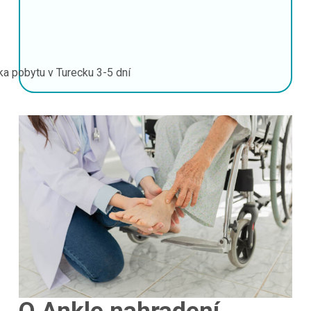
ka pobytu v Turecku
3-5 dní