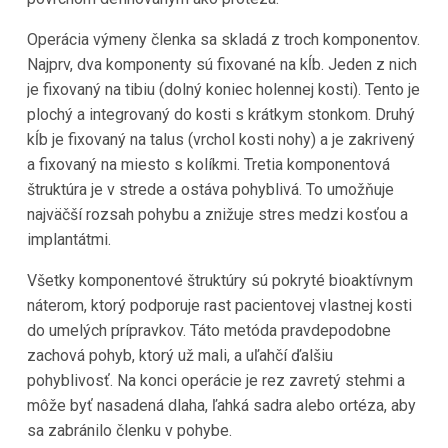
Operácia výmeny členka sa skladá z troch komponentov.
Najprv, dva komponenty sú fixované na kĺb. Jeden z nich
je fixovaný na tibiu (dolný koniec holennej kosti). Tento je
plochý a integrovaný do kosti s krátkym stonkom. Druhý
kĺb je fixovaný na talus (vrchol kosti nohy) a je zakrivený
a fixovaný na miesto s kolíkmi. Tretia komponentová
štruktúra je v strede a ostáva pohyblivá. To umožňuje
najväčší rozsah pohybu a znižuje stres medzi kosťou a
implantátmi.
Všetky komponentové štruktúry sú pokryté bioaktívnym
náterom, ktorý podporuje rast pacientovej vlastnej kosti
do umelých prípravkov. Táto metóda pravdepodobne
zachová pohyb, ktorý už mali, a uľahčí ďalšiu
pohyblivosť. Na konci operácie je rez zavretý stehmi a
môže byť nasadená dlaha, ľahká sadra alebo ortéza, aby
sa zabránilo členku v pohybe.