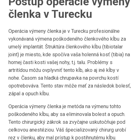
Postup operácie výmeny
členka v Turecku
Operácia výmeny členka je v Turecku profesionálne
vykonávaná výmena poškodeného členkového kĺbu za
umelý implantát. Štruktúra členkového kĺbu (tibiotalar
joint) je miesto, kde spočíva vaša holenná kosť (tibia) na
hornej časti kosti vašej nohy, t.j. talu. Problémy s
artritídou môžu ovplyvniť tento kĺb, ako aj iné kĺby v
nohe. Časom sa hladká chrupavka na povrchu kostí
opotrebováva. Tento stav môže mať za následok bolesť,
zápal a opuch kĺbu.
Operácia výmeny členka je metóda na výmenu tohto
poškodeného kĺbu, aby sa eliminovala bolest a opuch.
Tento chirurgický zákrok sa zvyčajne uskutočňuje pod
celkovou anestéziou. Váš špecializovaný chirurg urobí
rez v členku, aby mal prístup k postihnutému kĺbu.