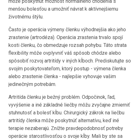
môže poskytnúť možnosť normálneho chodenia s
menšou bolesťou a umožniť návrat k aktívnejšiemu
životnému štýlu.
Často je operácia výmeny členku výhodnejšia ako jeho
zrastenie (artrodéza). Operácia zrastenia trvalo spojí
kosti členku, čo obmedzuje rozsah pohybu. Táto strata
flexibility môže ovplyvniť váš spôsob chôdze alebo
spôsobiť rozvoj artritídy v iných kĺboch. Prediskutujte so
svojím poskytovateľom, ktorý postup - výmena členka
alebo zrastenie členka - najlepšie vyhovuje vašim
jedinečným potrebám.
Artritída členku je bežný problém. Odpočinok, ľad,
vyvýšenie a iné základné liečby môžu zvyčajne zmierniť
stuhnutosť a bolesť kĺbu. Chirurgický zákrok na liečbu
artritídy členka môže poskytnúť alternatívu, keď iné
terapie nezaberajú. Znížte pravdepodobnosť potreby
operácie starostlivosťou o svoje kĺby. Mali by ste sa