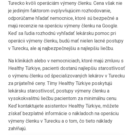
Turecko kvôli operáciám výmeny členku. Cena však nie
je jediným faktorom ovplyvňujúcim rozhodovanie,
odporúčame hľadať nemocnice, ktoré sú bezpečné a
majú recenzie na operáciu výmeny členku na Google.
Keď sa ľudia rozhodnú vyhľadať lekársku pomoc pri
operácii výmeny členku, budú mať nielen lacné postupy
v Turecku, ale aj najbezpečnejšiu a najlepšiu liečbu.
Na klinikách alebo v nemocniciach, ktoré majú zmluvu s
Healthy Türkiye, pacienti dostanú najlepšiu starostlivosť
o výmenu členku od špecializovaných lekárov v Turecku
za prijateľné ceny. Tímy Healthy Türkiye poskytujú
lekársku starostlivosť, postupy výmeny členku a
vysokokvalitnú liečbu pacientom za minimálnu cenu.
Keď kontaktujete asistentov Healthy Türkiye, môžete
získať bezplatné informácie o nákladoch na operáciu
výmeny členku v Turecku a o tom, čo tieto náklady
zahŕňajú.