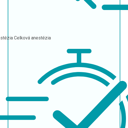
stézia
Celková anestézia