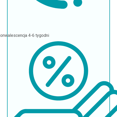
onwalescencja
4-6 tygodni