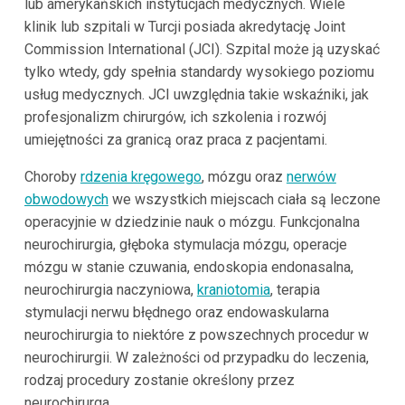
lub amerykańskich instytucjach medycznych. Wiele
klinik lub szpitali w Turcji posiada akredytację Joint
Commission International (JCI). Szpital może ją uzyskać
tylko wtedy, gdy spełnia standardy wysokiego poziomu
usług medycznych. JCI uwzględnia takie wskaźniki, jak
profesjonalizm chirurgów, ich szkolenia i rozwój
umiejętności za granicą oraz praca z pacjentami.
Choroby
rdzenia kręgowego
, mózgu oraz
nerwów
obwodowych
we wszystkich miejscach ciała są leczone
operacyjnie w dziedzinie nauk o mózgu. Funkcjonalna
neurochirurgia, głęboka stymulacja mózgu, operacje
mózgu w stanie czuwania, endoskopia endonasalna,
neurochirurgia naczyniowa,
kraniotomia
, terapia
stymulacji nerwu błędnego oraz endowaskularna
neurochirurgia to niektóre z powszechnych procedur w
neurochirurgii. W zależności od przypadku do leczenia,
rodzaj procedury zostanie określony przez
neurochirurga.