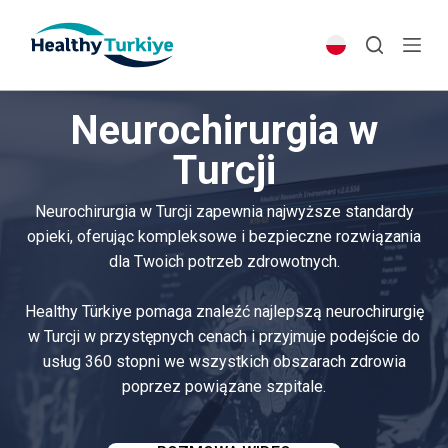
S
k
i
p
Neurochirurgia w
t
o
Turcji
c
o
Neurochirurgia w Turcji zapewnia najwyższe standardy
n
opieki, oferując kompleksowe i bezpieczne rozwiązania
t
dla Twoich potrzeb zdrowotnych.
e
n
Healthy Türkiye pomaga znaleźć najlepszą neurochirurgię
t
w Turcji w przystępnych cenach i przyjmuje podejście do
usług 360 stopni we wszystkich obszarach zdrowia
poprzez powiązane szpitale.