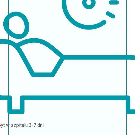
yt w szpitalu
3-7 dni