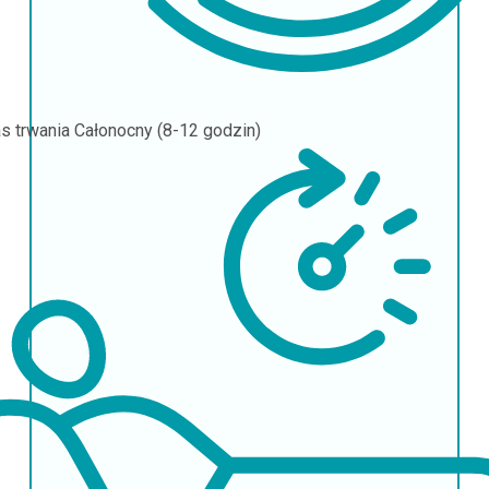
s trwania
Całonocny (8-12 godzin)