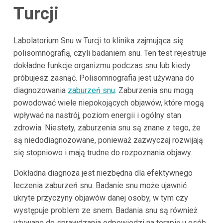
Turcji
Labolatorium Snu w Turcji to klinika zajmująca się
polisomnografią, czyli badaniem snu. Ten test rejestruje
dokładne funkcje organizmu podczas snu lub kiedy
próbujesz zasnąć. Polisomnografia jest używana do
diagnozowania
zaburzeń snu
. Zaburzenia snu mogą
powodować wiele niepokojących objawów, które mogą
wpływać na nastrój, poziom energii i ogólny stan
zdrowia. Niestety, zaburzenia snu są znane z tego, że
są niedodiagnozowane, ponieważ zazwyczaj rozwijają
się stopniowo i mają trudne do rozpoznania objawy.
Dokładna diagnoza jest niezbędna dla efektywnego
leczenia zaburzeń snu. Badanie snu może ujawnić
ukryte przyczyny objawów danej osoby, w tym czy
występuje problem ze snem. Badania snu są również
używane do sprawdzania odpowiedzi na terapię u osób