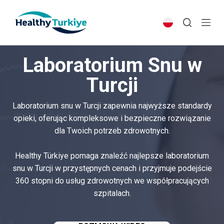
S
k
i
p
Laboratorium Snu w
t
o
Turcji
c
o
Laboratorium snu w Turcji zapewnia najwyższe standardy
n
opieki, oferując kompleksowe i bezpieczne rozwiązanie
t
dla Twoich potrzeb zdrowotnych.
e
n
Healthy Türkiye pomaga znaleźć najlepsze laboratorium
t
snu w Turcji w przystępnych cenach i przyjmuje podejście
360 stopni do usług zdrowotnych we współpracujących
szpitalach.