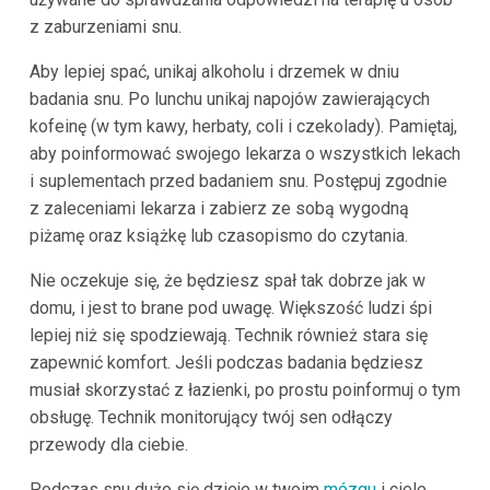
z zaburzeniami snu.
Aby lepiej spać, unikaj alkoholu i drzemek w dniu
badania snu. Po lunchu unikaj napojów zawierających
kofeinę (w tym kawy, herbaty, coli i czekolady). Pamiętaj,
aby poinformować swojego lekarza o wszystkich lekach
i suplementach przed badaniem snu. Postępuj zgodnie
z zaleceniami lekarza i zabierz ze sobą wygodną
piżamę oraz książkę lub czasopismo do czytania.
Nie oczekuje się, że będziesz spał tak dobrze jak w
domu, i jest to brane pod uwagę. Większość ludzi śpi
lepiej niż się spodziewają. Technik również stara się
zapewnić komfort. Jeśli podczas badania będziesz
musiał skorzystać z łazienki, po prostu poinformuj o tym
obsługę. Technik monitorujący twój sen odłączy
przewody dla ciebie.
Podczas snu dużo się dzieje w twoim
mózgu
i ciele.