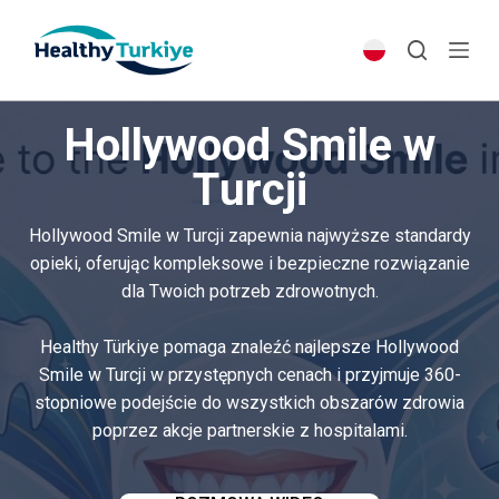
S
k
i
p
Hollywood Smile w
t
o
Turcji
c
o
Hollywood Smile w Turcji zapewnia najwyższe standardy
n
opieki, oferując kompleksowe i bezpieczne rozwiązanie
t
dla Twoich potrzeb zdrowotnych.
e
n
Healthy Türkiye pomaga znaleźć najlepsze Hollywood
t
Smile w Turcji w przystępnych cenach i przyjmuje 360-
stopniowe podejście do wszystkich obszarów zdrowia
poprzez akcje partnerskie z hospitalami.