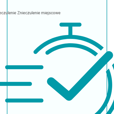
eczulenie
Znieczulenie miejscowe