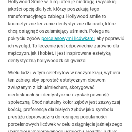
Hollywood Smile w Turcji oferuje niedrogą i wysokiej
jakości opcję dla tych, którzy poszukują tego
transformacyjnego zabiegu. Hollywood smile to
kosmetyczne leczenie dentystyczne dla osób, które
chcą osiągnąć oszałamiający uśmiech. Polega na
pokryciu zębów
porcelanowymi licówkami
, aby poprawić
ich wygląd. To leczenie jest odpowiednie zarówno dla
mężczyzn, jak i kobiet, i jest inspirowane estetyką
dentystyczną hollywoodzkich gwiazd.
Wielu ludzi, w tym celebrytów w naszym kraju, wybiera
ten zabieg, aby sprostać estetycznym obawom
związanym z ich uśmiechem, skorygować
niedoskonałości dentystyczne i zyskać pewność
społeczną. Choć naturalny kolor zębów jest zazwyczaj
kością, preferencja dla białych zębów jako symbolu
prestiżu doprowadziła do rosnącej popularności
porcelanowych licówek w celu osiągnięcia jaśniejszego
i bardziej wypolerowanego uśmiechu. Healthy Türkiye