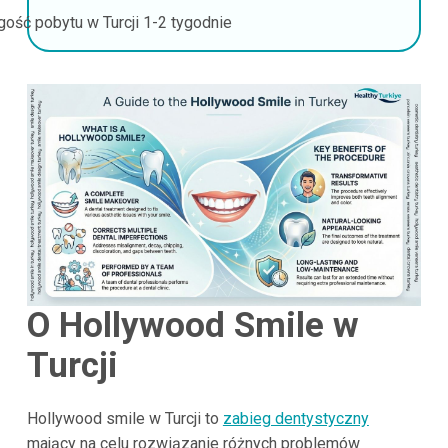
gość pobytu w Turcji
1-2 tygodnie
O Hollywood Smile w
Turcji
Hollywood smile w Turcji to
zabieg dentystyczny
mający na celu rozwiązanie różnych problemów