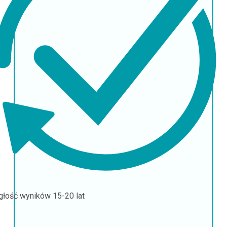
głość wyników
15-20 lat