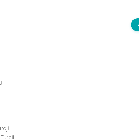
JI
i
rcji
Turcji