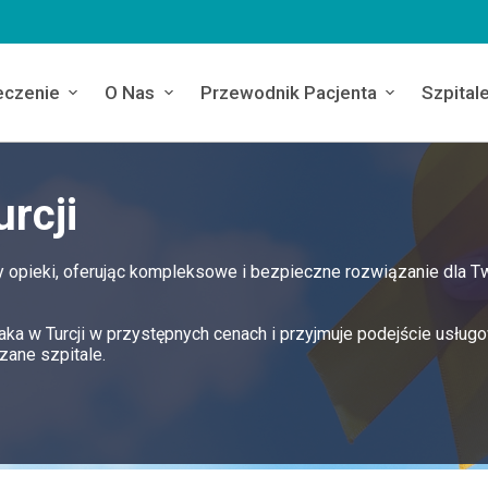
eczenie
O Nas
Przewodnik Pacjenta
Szpital
rcji
 opieki, oferując kompleksowe i bezpieczne rozwiązanie dla T
aka w Turcji w przystępnych cenach i przyjmuje podejście usług
ane szpitale.