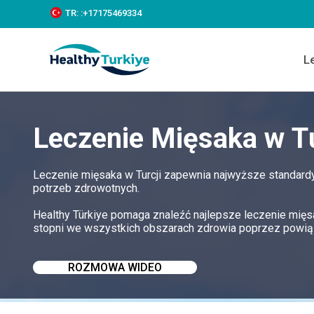
S
TR:
:+‪17175469334‬
k
i
p
L
t
o
c
o
n
Leczenie Mięsaka w Tu
t
e
n
t
Leczenie mięsaka w Turcji zapewnia najwyższe standardy
potrzeb zdrowotnych.
Healthy Türkiye pomaga znaleźć najlepsze leczenie mięs
stopni we wszystkich obszarach zdrowia poprzez powiąz
ROZMOWA WIDEO