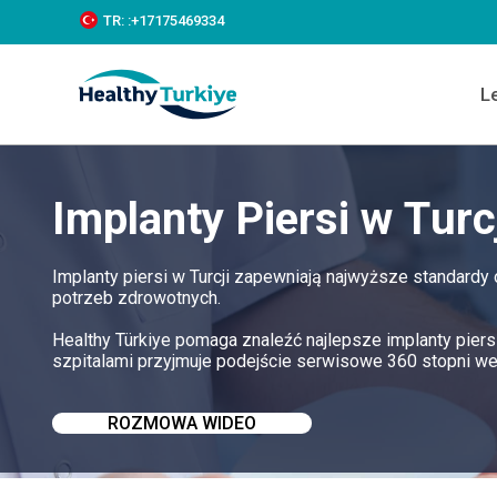
S
TR:
:+‪17175469334‬
k
i
p
L
t
o
c
o
n
Implanty Piersi w Turc
t
e
n
t
Implanty piersi w Turcji zapewniają najwyższe standardy
potrzeb zdrowotnych.
Healthy Türkiye pomaga znaleźć najlepsze implanty piersi
szpitalami przyjmuje podejście serwisowe 360 stopni we
ROZMOWA WIDEO