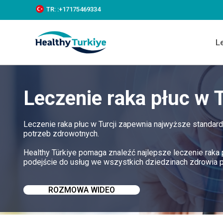
S
TR:
:+‪17175469334‬
k
i
p
L
t
o
c
o
n
Leczenie raka płuc w T
t
e
n
t
Leczenie raka płuc w Turcji zapewnia najwyższe standar
potrzeb zdrowotnych.
Healthy Türkiye pomaga znaleźć najlepsze leczenie raka 
podejście do usług we wszystkich dziedzinach zdrowia 
ROZMOWA WIDEO