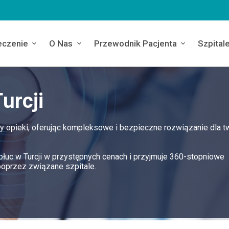
eczenie
O Nas
Przewodnik Pacjenta
Szpital
urcji
dy opieki, oferując kompleksowe i bezpieczne rozwiązanie dla t
płuc w Turcji w przystępnych cenach i przyjmuje 360-stopniowe
poprzez związane szpitale.