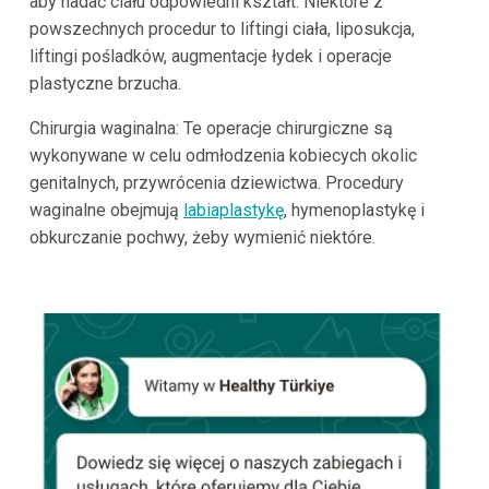
aby nadać ciału odpowiedni kształt. Niektóre z
powszechnych procedur to liftingi ciała, liposukcja,
liftingi pośladków, augmentacje łydek i operacje
plastyczne brzucha.
Chirurgia waginalna: Te operacje chirurgiczne są
wykonywane w celu odmłodzenia kobiecych okolic
genitalnych, przywrócenia dziewictwa. Procedury
waginalne obejmują
labiaplastykę
, hymenoplastykę i
obkurczanie pochwy, żeby wymienić niektóre.