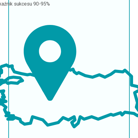
aźnik sukcesu
90-95%