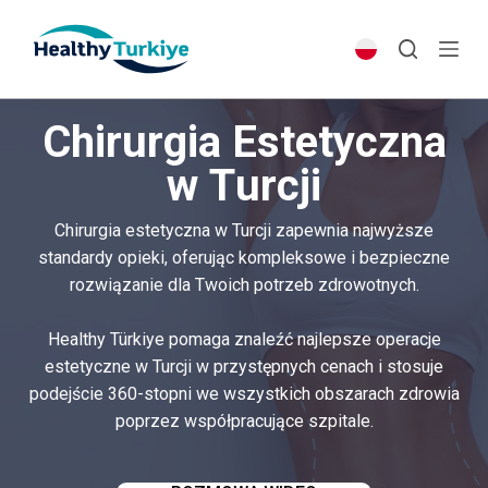
S
k
i
p
Chirurgia Estetyczna
t
o
w Turcji
c
o
Chirurgia estetyczna w Turcji zapewnia najwyższe
n
standardy opieki, oferując kompleksowe i bezpieczne
t
rozwiązanie dla Twoich potrzeb zdrowotnych.
e
n
Healthy Türkiye pomaga znaleźć najlepsze operacje
t
estetyczne w Turcji w przystępnych cenach i stosuje
podejście 360-stopni we wszystkich obszarach zdrowia
poprzez współpracujące szpitale.