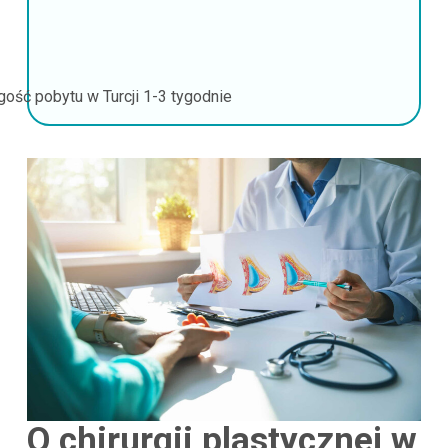
gość pobytu w Turcji
1-3 tygodnie
O chirurgii plastycznej w