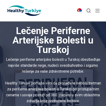
S
k
i
p
Lečenje Periferne
t
o
Arterijske Bolesti u
c
Turskoj
o
n
t
Lečenje periferne arterijske bolesti u Turskoj obezbeđuje
e
najviše standarde nege, nudeći sveobuhvatno i sigurno
n
rešenje za vaše zdravstvene potrebe.
t
Healthy Türkiye pomaže vam da pronađete najbolji tretman
za periferne arterijske bolesti u Turskoj po pristupačnim
cenama i usvaja pristup od 360 stepeni u svim oblastima
zdravlja kroz pridružene bolnice.