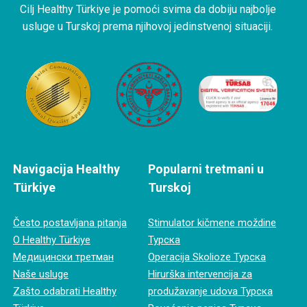
Cilj Healthy Türkiye je pomoći svima da dobiju najbolje
usluge u Turskoj prema njihovoj jedinstvenoj situaciji.
Navigacija Healthy
Popularni tretmani u
Türkiye
Turskoj
Često postavljana pitanja
Stimulator kičmene moždine
O Healthy Türkiye
Турска
Медицински третман
Operacija Skolioze Турска
Naše usluge
Hirurška intervencija za
Zašto odabrati Healthy
produžavanje udova Турска