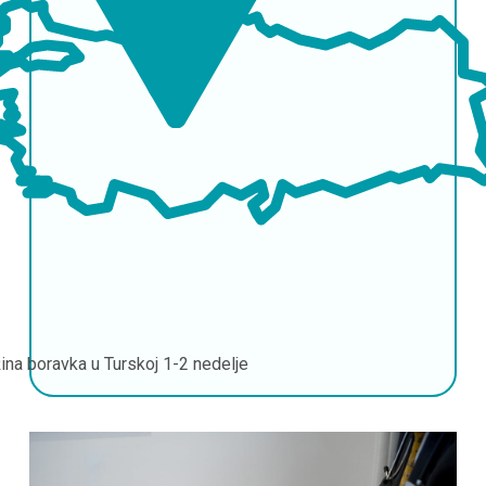
ina boravka u Turskoj
1-2 nedelje