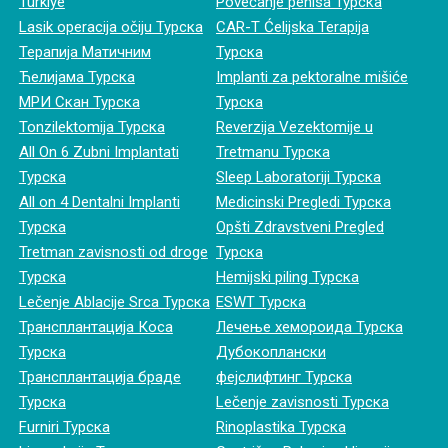
Türkiye
Povećanje penisa Турска
Lasik operacija očiju Турска
CAR-T Ćelijska Terapija
Терапија Матичним
Турска
Ћелијама Турска
Implanti za pektoralne mišiće
МРИ Скан Турска
Турска
Tonzilektomija Турска
Reverzija Vezektomije u
All On 6 Zubni Implantati
Tretmanu Турска
Турска
Sleep Laboratoriji Турска
All on 4 Dentalni Implanti
Medicinski Pregledi Турска
Турска
Opšti Zdravstveni Pregled
Tretman zavisnosti od droge
Турска
Турска
Hemijski piling Турска
Lečenje Ablacije Srca Турска
ESWT Турска
Трансплантација Коса
Лечење хемороида Турска
Турска
Дубокоплански
Трансплантација браде
фејслифтинг Турска
Турска
Lečenje zavisnosti Турска
Furniri Турска
Rinoplastika Турска