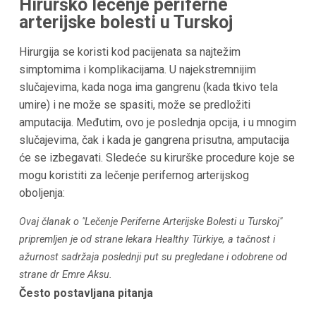
Hirurško lečenje periferne
arterijske bolesti u
Turskoj
Hirurgija se koristi kod pacijenata sa najtežim
simptomima i komplikacijama. U najekstremnijim
slučajevima, kada noga ima gangrenu (kada tkivo tela
umire) i ne može se spasiti, može se predložiti
amputacija. Međutim, ovo je poslednja opcija, i u mnogim
slučajevima, čak i kada je gangrena prisutna, amputacija
će se izbegavati. Sledeće su kirurške procedure koje se
mogu koristiti za lečenje perifernog arterijskog
oboljenja:
Ovaj članak o "Lečenje Periferne Arterijske Bolesti u Turskoj"
pripremljen je od strane lekara Healthy Türkiye, a tačnost i
ažurnost sadržaja poslednji put su pregledane i odobrene od
strane dr Emre Aksu.
Često postavljana pitanja