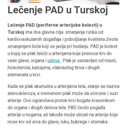
Lečenje PAD u
Turskoj
Lečenje PAD (periferne arterijske bolesti) u
Turskoj
ima dva glavna cilja: smanjenje rizika od
kardiovaskularnih događaja i poboljšanje kvaliteta života
smanjenjem bola koji se javlja pri hodanju. PAD je bolest
u kojoj se plak taloži u arterijama koje prenose krv do
vaše glave, organa i
udova
. Plak je sastavljen od masti,
holesterola, kalcijuma, vlaknastog tkiva i drugih
elemenata u krvi.
Kada se plak akumulira u arterijama tela, stanje se naziva
ateroskleroza, a vremenom plak može da očvrsne i suzi
arterije. Ovo ograničava protok krvi bogate kiseonikom
do organa i drugih delova tela. PAD često pogađa
arterije u nogama, ali takođe može uticati na arterije koje
nose krv od srca do glave, ruku, bubrega i stomaka.