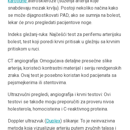
karotidne
ateroskleroze (suženja arterija koje
snabdevaju mozak krvlju). Postoji nekoliko načina kako
se može dijagnostikovati PAD; ako se sumnja na bolest,
lekar će prvo pregledati pacijentove noge.
Indeks gležanj-ruka: Najčešći test za perifernu arterijsku
bolest, test koji poredi krvni pritisak u gležnju sa krvnim
pritiskom u ruci.
CT angiografija: Omogućava detaljne presečne slike
arterija, koristeći kontrastni materijal i seriju rendgenskih
zraka. Ovaj test je posebno koristan kod pacijenata sa
pejsmejkerima ili stentovima.
Ultrazvučni pregledi, angiografija i krvni testovi: Ovi
testovi se takođe mogu preporučiti za proveru nivoa
holesterola, homocisteina i C-reaktivnog proteina.
Doppler ultrazvuk (
Duplex
) slikanje: To je neinvazivna
metoda koja vizualizuje arteriju putem zvučnih talasa i