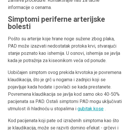
zahteva procedure. Kontaktirajte nas za tačne
informacije o cenama.
Simptomi periferne arterijske
bolesti
Pošto su arterije koje hrane noge sužene zbog plaka,
PAD može izazvati nedostatak protoka krvi, stvarajući
stanje poznato kao ishemija. U osnovi, ishemija se javlja
kada je potražnja za kiseonikom veća od ponude.
Uobičajen simptom ovog prekida krvotoka je povremena
klaudikacija, što je grč u nogama i zadnjici koji se
pojavljuje kada hodate i povlači se kada prestanete.
Povremena klaudikacija se javlja kod samo oko 40-50%
pacijenata sa PAD. Ostali simptomi PAD mogu uključivati
utrnulost ili hladnoću u stopalima i
gubitak kose
.
Kod pacijenata koji pate od izraženih simptoma kao što
je klaudikacija, može se razviti domino efekat - grčevi i