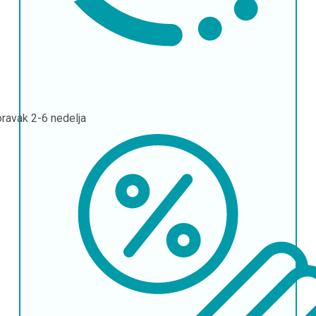
oravak
2-6 nedelja