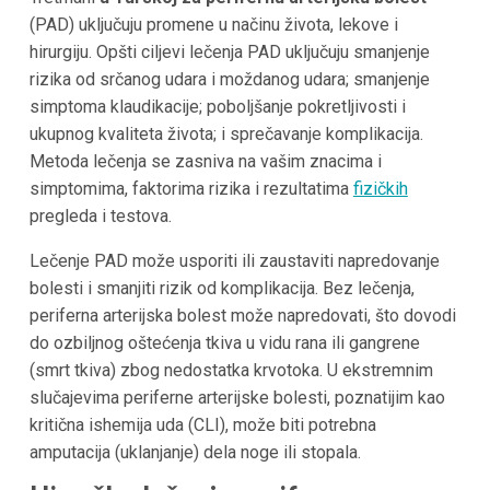
(PAD) uključuju promene u načinu života, lekove i
hirurgiju. Opšti ciljevi lečenja PAD uključuju smanjenje
rizika od srčanog udara i moždanog udara; smanjenje
simptoma klaudikacije; poboljšanje pokretljivosti i
ukupnog kvaliteta života; i sprečavanje komplikacija.
Metoda lečenja se zasniva na vašim znacima i
simptomima, faktorima rizika i rezultatima
fizičkih
pregleda i testova.
Lečenje PAD može usporiti ili zaustaviti napredovanje
bolesti i smanjiti rizik od komplikacija. Bez lečenja,
periferna arterijska bolest može napredovati, što dovodi
do ozbiljnog oštećenja tkiva u vidu rana ili gangrene
(smrt tkiva) zbog nedostatka krvotoka. U ekstremnim
slučajevima periferne arterijske bolesti, poznatijim kao
kritična ishemija uda (CLI), može biti potrebna
amputacija (uklanjanje) dela noge ili stopala.