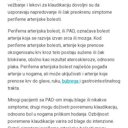
vežbanje i lekovi za klaudikaciju dovoljni su da
usporavaju napredovanje ili čak preokrenu simptome
periferne arterijske bolesti.
Periferna arterijska bolest, ili PAD, označava bolest
arterija koja se razvija izvan srca ili mozga. Kod
periferne arterijske bolesti, arterije koje prenose
oksigenisanu krv kroz telo postaju sužene ili čak
blokirane, obično kao rezultat ateroskleroze, odnosno
plaka. Periferna arterijska bolest najčešće pogađa
arterije u nogama, ali može uključivati i arterije koje
prenose krv do glave, ruku,
bubrega
i gastrointestinalnog
trakta.
Mnogi pacijenti sa PAD-om imaju blage ili nikakve
simptome; drugi mogu doživeti povremenu klaudikaciju,
odnosno bol u nogama prilikom hodanja. Ozbiljnost
povremene klaudikacije varira od blage do intenzivne.