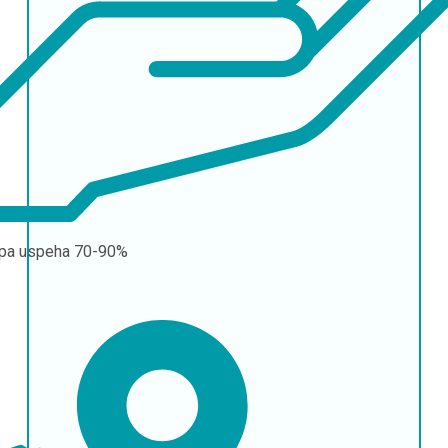
pa uspeha
70-90%