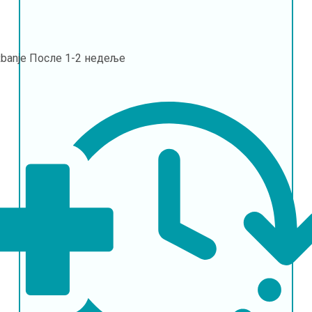
banje
После 1-2 недеље