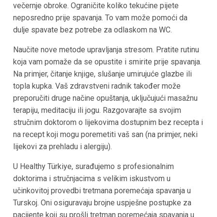
večernje obroke. Ograničite koliko tekućine pijete
neposredno prije spavanja. To vam može pomoći da
dulje spavate bez potrebe za odlaskom na WC.
Naučite nove metode upravljanja stresom. Pratite rutinu
koja vam pomaže da se opustite i smirite prije spavanja.
Na primjer, čitanje knjige, slušanje umirujuće glazbe ili
topla kupka. Vaš zdravstveni radnik također može
preporučiti druge načine opuštanja, uključujući masažnu
terapiju, meditaciju ili jogu. Razgovarajte sa svojim
stručnim doktorom o lijekovima dostupnim bez recepta i
na recept koji mogu poremetiti vaš san (na primjer, neki
lijekovi za prehladu i alergiju).
U Healthy Türkiye, surađujemo s profesionalnim
doktorima i stručnjacima s velikim iskustvom u
učinkovitoj provedbi tretmana poremećaja spavanja u
Turskoj. Oni osiguravaju brojne uspješne postupke za
pacijente koji su prošli tretman poremećaja spavanja u