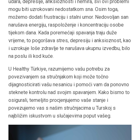
udara, depresije, anksioznosti i nemira, svi ovi problemi
mogu biti uzrokovani nedostatkom sna. Osim toga,
možemo dodati frustraciju i stalni umor. Nedovoljan san
narušava energiju, raspoloženje i koncentraciju osobe
tijekom dana. Kada poremećaji spavanja traju duže
vrijeme, to pogoršava stres, depresiju i anksioznost, kao
i uzrokuje loše zdravlje te narušava ukupnu izvedbu, bilo
na poslu ili kod kuće.
U Healthy Türkiye, razumijemo vašu potrebu za
povezivanjem sa stručnjakom koji može točno
dijagnosticirati vašu nesanicu i pomoći vam da ponovno
steknete kontrolu nad svojim spavanjem. Kako bismo to
osigurali, temeljito procjenjujemo vaše stanje i
povezujemo vas s našim stručnjacima u Turskoj s
najbližim iskustvom u slučajevima poput vašeg.