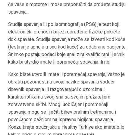
će vaše simptome i može preporučiti da prođete studiju
spavanja.
Studija spavanja ili polisomnografija (PSG) je test koji
elektronički prenosi i bilježi određene fizičke pokrete
dok spavate. Studija spavanja može se izvesti kod kuće
(testiranje apneje u snu kod kuće) za odabrane pacijente.
Snimke postaju podaci koje analizira kvalificirani liječnik
kako bi utvrdio imate li poremećaj spavanja ili ne.
Kako biste utvrdili imate li poremećaj spavanja, važno je
obratiti pozornost na svoje navike spavanja vodeći
dnevnik spavanja ili razgovarajući o uzorcima i
karakteristikama svog sna sa svojim pružateljem
zdravstvene skrbi. Mnogi uobičajeni poremećaji
spavanja mogu se liječiti bihevioralnim tretmanima i
povećanom pažnjom na ispravnu higijenu spavanja.
Konzultirajte stručnjaka u Healthy Türkiye ako imate bilo
kakve brige o svojim obrascima spavanja.