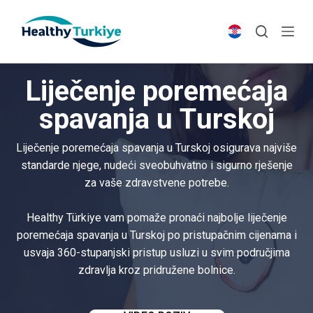
S
k
i
p
Liječenje poremećaja
t
o
spavanja u Turskoj
c
o
Liječenje poremećaja spavanja u Turskoj osigurava najviše
n
standarde njege, nudeći sveobuhvatno i sigurno rješenje
t
za vaše zdravstvene potrebe.
e
n
Healthy Türkiye vam pomaže pronaći najbolje liječenje
t
poremećaja spavanja u Turskoj po pristupačnim cijenama i
usvaja 360-stupanjski pristup usluzi u svim područjima
zdravlja kroz pridružene bolnice.