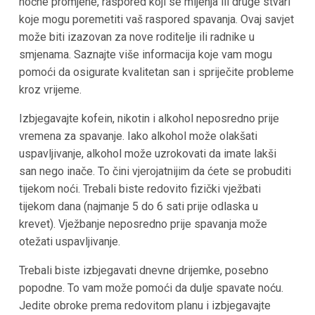
noćne promjene, raspored koji se mijenja ili druge stvari
koje mogu poremetiti vaš raspored spavanja. Ovaj savjet
može biti izazovan za nove roditelje ili radnike u
smjenama. Saznajte više informacija koje vam mogu
pomoći da osigurate kvalitetan san i spriječite probleme
kroz vrijeme.
Izbjegavajte kofein, nikotin i alkohol neposredno prije
vremena za spavanje. Iako alkohol može olakšati
uspavljivanje, alkohol može uzrokovati da imate lakši
san nego inače. To čini vjerojatnijim da ćete se probuditi
tijekom noći. Trebali biste redovito fizički vježbati
tijekom dana (najmanje 5 do 6 sati prije odlaska u
krevet). Vježbanje neposredno prije spavanja može
otežati uspavljivanje.
Trebali biste izbjegavati dnevne drijemke, posebno
popodne. To vam može pomoći da dulje spavate noću.
Jedite obroke prema redovitom planu i izbjegavajte