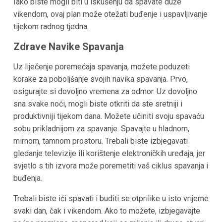
Iako biste mogli biti u iskušenju da spavate duže
vikendom, ovaj plan može otežati buđenje i uspavljivanje
tijekom radnog tjedna.
Zdrave Navike Spavanja
Uz liječenje poremećaja spavanja, možete poduzeti
korake za poboljšanje svojih navika spavanja. Prvo,
osigurajte si dovoljno vremena za odmor. Uz dovoljno
sna svake noći, mogli biste otkriti da ste sretniji i
produktivniji tijekom dana. Možete učiniti svoju spavaću
sobu prikladnijom za spavanje. Spavajte u hladnom,
mirnom, tamnom prostoru. Trebali biste izbjegavati
gledanje televizije ili korištenje elektroničkih uređaja, jer
svjetlo s tih izvora može poremetiti vaš ciklus spavanja i
buđenja.
Trebali biste ići spavati i buditi se otprilike u isto vrijeme
svaki dan, čak i vikendom. Ako to možete, izbjegavajte