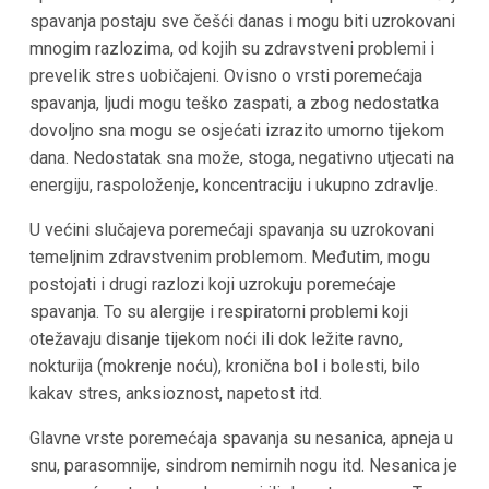
spavanja postaju sve češći danas i mogu biti uzrokovani
mnogim razlozima, od kojih su zdravstveni problemi i
prevelik stres uobičajeni. Ovisno o vrsti poremećaja
spavanja, ljudi mogu teško zaspati, a zbog nedostatka
dovoljno sna mogu se osjećati izrazito umorno tijekom
dana. Nedostatak sna može, stoga, negativno utjecati na
energiju, raspoloženje, koncentraciju i ukupno zdravlje.
U većini slučajeva poremećaji spavanja su uzrokovani
temeljnim zdravstvenim problemom. Međutim, mogu
postojati i drugi razlozi koji uzrokuju poremećaje
spavanja. To su alergije i respiratorni problemi koji
otežavaju disanje tijekom noći ili dok ležite ravno,
nokturija (mokrenje noću), kronična bol i bolesti, bilo
kakav stres, anksioznost, napetost itd.
Glavne vrste poremećaja spavanja su nesanica, apneja u
snu, parasomnije, sindrom nemirnih nogu itd. Nesanica je