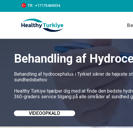
S
TR:
:+‪17175469334‬
k
i
p
Be
t
o
c
o
n
Behandling af Hydroce
t
e
n
t
Behandling af hydrocephalus i Tyrkiet sikrer de højeste st
sundhedsbehov.
Healthy Türkiye hjælper dig med at finde den bedste hydr
360-graders service tilgang på alle områder af sundhed g
VIDEOOPKALD