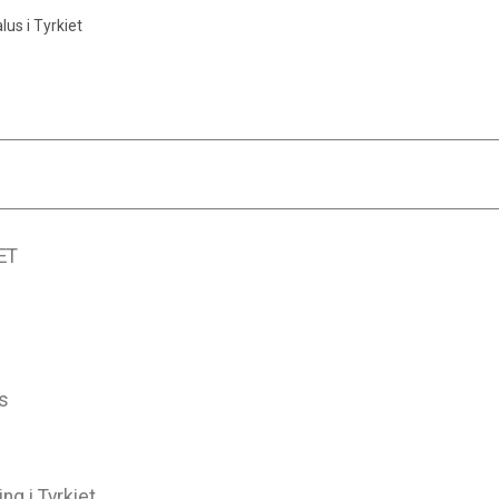
us i Tyrkiet
ET
s
g i Tyrkiet