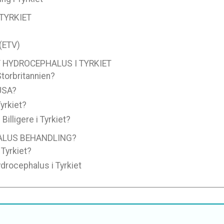
TYRKIET
(ETV)
 HYDROCEPHALUS I TYRKIET
Storbritannien?
 USA?
yrkiet?
illigere i Tyrkiet?
ALUS BEHANDLING?
 Tyrkiet?
ydrocephalus i Tyrkiet