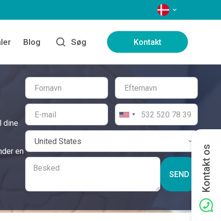
SPROG
ler
Blog
Søg
Kontakt
l dine
Kontakt os
nder en
SEND