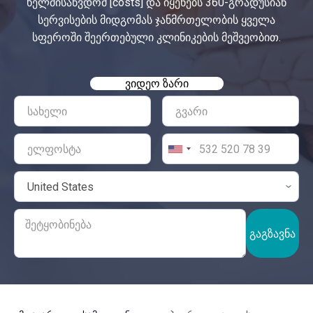
ხელმისაწვდომ [costs] და იყენებს 360-გრადუსიან
სერვისების მიდგომას ჯანმრთელობის ყველა
სფეროში შეერთებული კლინიკების მეშვეობით.
ᲕᲘᲓᲔᲝ ᲖᲐᲠᲘ
ᲒᲐᲒᲖᲐᲕᲜᲐ