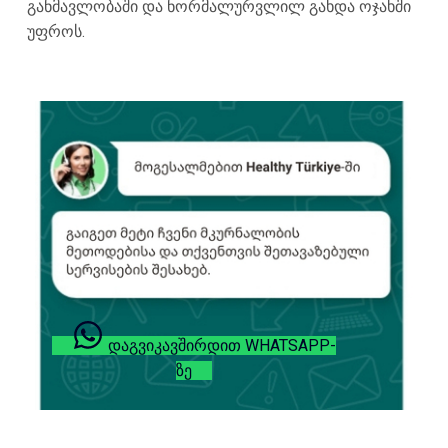
განმავლობაში და ნორმალურვლილ გახდა ოჯახში
უფროს.
ᲓᲐᲒᲕᲘᲙᲐᲕᲨᲘᲠᲓᲘᲗ WHATSAPP-
ᲖᲔ