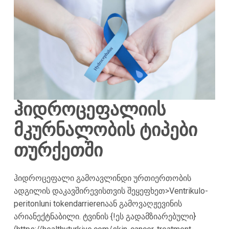
ჰიდროცეფალიის
მკურნალობის ტიპები
თურქეთში
ჰიდროცეფალი გამოავლინდი ურთიერთობის
ადგილის დაკავშირევისთვის შეყეფხეთ>Ventrikulo-
peritonluni tokendarrierenაან გამოვაღჟევინის
არიანექტნაბილი. ტვინის {!ეს გადამზიარებული}