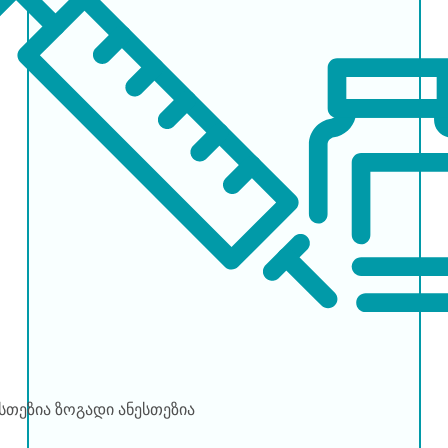
ესთეზია
ზოგადი ანესთეზია