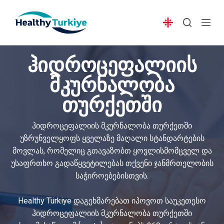
S
k
i
p
ჰიდროცეფალიის
t
o
მკურნალობა
c
თურქეთში
o
n
t
ჰიდროცეფალიის მკურნალობა თურქეთში
e
უზრუნველყოფს ყველაზე მაღალი სტანდარტების
n
მოვლას, რომელიც გთავაზობთ ყოვლისმომცველ და
t
უსაფრთხო გადაწყვეტილებას თქვენი ჯანმრთელობის
საჭიროებებისთვის.
Healthy Türkiye დაგეხმარებათ იპოვოთ საუკეთესო
ჰიდროცეფალიის მკურნალობა თურქეთში