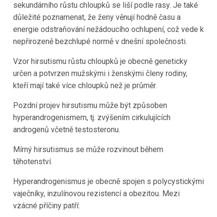
sekundárního růstu chloupků se liší podle rasy. Je také
důležité poznamenat, že ženy věnují hodně času a
energie odstraňování nežádoucího ochlupení, což vede k
nepřirozeně bezchlupé normě v dnešní společnosti.
Vzor hirsutismu růstu chloupků je obecně geneticky
určen a potvrzen mužskými i ženskými členy rodiny,
kteří mají také více chloupků než je průměr.
Pozdní projev hirsutismu může být způsoben
hyperandrogenismem, tj. zvýšením cirkulujících
androgenů včetně testosteronu.
Mírný hirsutismus se může rozvinout během
těhotenství.
Hyperandrogenismus je obecně spojen s polycystickými
vaječníky, inzulínovou rezistencí a obezitou. Mezi
vzácné příčiny patří: