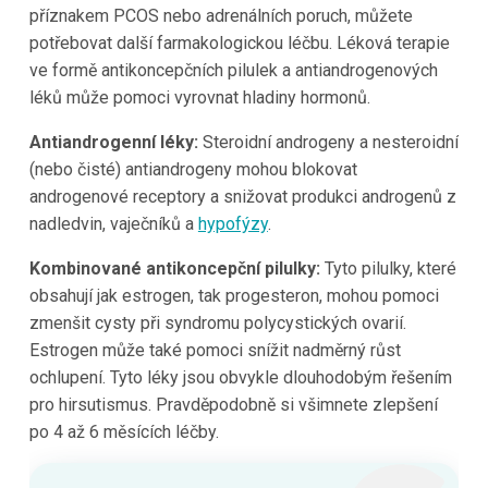
příznakem PCOS nebo adrenálních poruch, můžete
potřebovat další farmakologickou léčbu. Léková terapie
ve formě antikoncepčních pilulek a antiandrogenových
léků může pomoci vyrovnat hladiny hormonů.
Antiandrogenní léky:
Steroidní androgeny a nesteroidní
(nebo čisté) antiandrogeny mohou blokovat
androgenové receptory a snižovat produkci androgenů z
nadledvin, vaječníků a
hypofýzy
.
Kombinované antikoncepční pilulky:
Tyto pilulky, které
obsahují jak estrogen, tak progesteron, mohou pomoci
zmenšit cysty při syndromu polycystických ovarií.
Estrogen může také pomoci snížit nadměrný růst
ochlupení. Tyto léky jsou obvykle dlouhodobým řešením
pro hirsutismus. Pravděpodobně si všimnete zlepšení
po 4 až 6 měsících léčby.