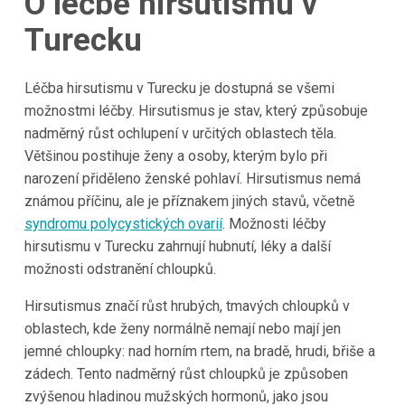
O léčbě hirsutismu v
Turecku
Léčba hirsutismu v Turecku je dostupná se všemi
možnostmi léčby. Hirsutismus je stav, který způsobuje
nadměrný růst ochlupení v určitých oblastech těla.
Většinou postihuje ženy a osoby, kterým bylo při
narození přiděleno ženské pohlaví. Hirsutismus nemá
známou příčinu, ale je příznakem jiných stavů, včetně
syndromu polycystických ovarií
. Možnosti léčby
hirsutismu v Turecku zahrnují hubnutí, léky a další
možnosti odstranění chloupků.
Hirsutismus značí růst hrubých, tmavých chloupků v
oblastech, kde ženy normálně nemají nebo mají jen
jemné chloupky: nad horním rtem, na bradě, hrudi, břiše a
zádech. Tento nadměrný růst chloupků je způsoben
zvýšenou hladinou mužských hormonů, jako jsou