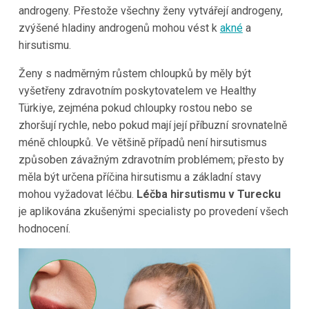
androgeny. Přestože všechny ženy vytvářejí androgeny,
zvýšené hladiny androgenů mohou vést k
akné
a
hirsutismu.
Ženy s nadměrným růstem chloupků by měly být
vyšetřeny zdravotním poskytovatelem ve Healthy
Türkiye, zejména pokud chloupky rostou nebo se
zhoršují rychle, nebo pokud mají její příbuzní srovnatelně
méně chloupků. Ve většině případů není hirsutismus
způsoben závažným zdravotním problémem; přesto by
měla být určena příčina hirsutismu a základní stavy
mohou vyžadovat léčbu.
Léčba hirsutismu v Turecku
je aplikována zkušenými specialisty po provedení všech
hodnocení.