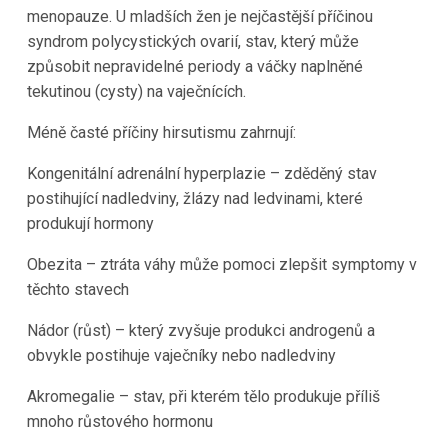
menopauze. U mladších žen je nejčastější příčinou
syndrom polycystických ovarií, stav, který může
způsobit nepravidelné periody a váčky naplněné
tekutinou (cysty) na vaječnících.
Méně časté příčiny hirsutismu zahrnují:
Kongenitální adrenální hyperplazie – zděděný stav
postihující nadledviny, žlázy nad ledvinami, které
produkují hormony
Obezita – ztráta váhy může pomoci zlepšit symptomy v
těchto stavech
Nádor (růst) – který zvyšuje produkci androgenů a
obvykle postihuje vaječníky nebo nadledviny
Akromegalie – stav, při kterém tělo produkuje příliš
mnoho růstového hormonu