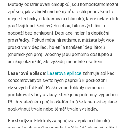
Metody odstraňování chloupků
jsou nemedikamentózní
způsob, jak zvládat nadměrný růst ochlupení. Jsou to
stejné techniky odstraňování chloupků, které někteří lidé
používají k udržení svých nohou, bikinových linií a
podpaží bez ochlupení. Depilace, holení a depilační
prostředky: Pokud máte hirsutismus, můžete být více
proaktivní v depilaci, holení a nanášení depilátorů
(chemických pěn). Všechny jsou poměrně dostupné a
účinkují okamžitě, ale vyžadují neustálé ošetření.
Laserová epilace
:
Laserová epilace
zahrnuje aplikaci
koncentrovaných světelných paprsků k poškození
vlasových folikulů. Poškozené folikuly nemohou
produkovat vlasy a vlasy, které jsou přítomny, vypadnou.
Při dostatečném počtu ošetření může laserová epilace
poskytnout trvalé nebo téměř trvalé výsledky.
Elektrolýza
: Elektrolýza spočívá v epilaci chloupků
pomocí elektrického proudu. Léčí každý vlasový folikul