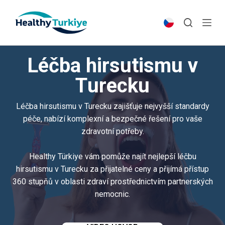
S
k
i
p
Léčba hirsutismu v
t
o
Turecku
c
o
Léčba hirsutismu v Turecku zajišťuje nejvyšší standardy
n
péče, nabízí komplexní a bezpečné řešení pro vaše
t
zdravotní potřeby.
e
n
Healthy Türkiye vám pomůže najít nejlepší léčbu
t
hirsutismu v Turecku za přijatelné ceny a přijímá přístup
360 stupňů v oblasti zdraví prostřednictvím partnerských
nemocnic.