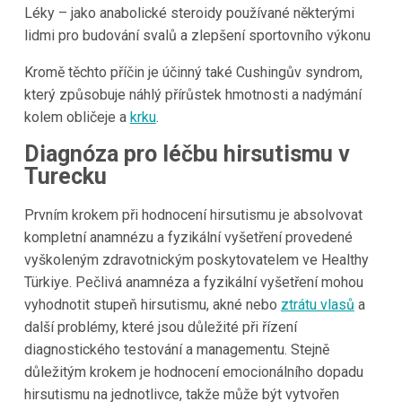
Léky – jako anabolické steroidy používané některými
lidmi pro budování svalů a zlepšení sportovního výkonu
Kromě těchto příčin je účinný také Cushingův syndrom,
který způsobuje náhlý přírůstek hmotnosti a nadýmání
kolem obličeje a
krku
.
Diagnóza pro léčbu hirsutismu v
Turecku
Prvním krokem při hodnocení hirsutismu je absolvovat
kompletní anamnézu a fyzikální vyšetření provedené
vyškoleným zdravotnickým poskytovatelem ve Healthy
Türkiye. Pečlivá anamnéza a fyzikální vyšetření mohou
vyhodnotit stupeň hirsutismu, akné nebo
ztrátu vlasů
a
další problémy, které jsou důležité při řízení
diagnostického testování a managementu. Stejně
důležitým krokem je hodnocení emocionálního dopadu
hirsutismu na jednotlivce, takže může být vytvořen