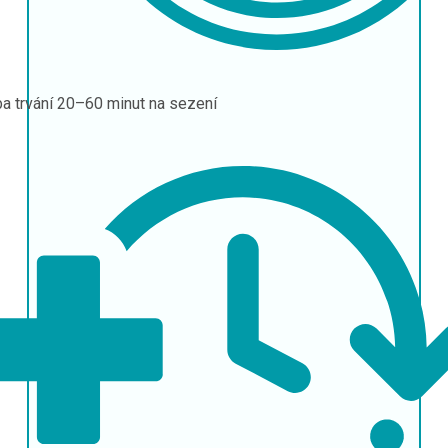
a trvání
20–60 minut na sezení