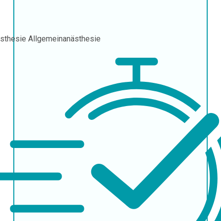
sthesie
Allgemeinanästhesie