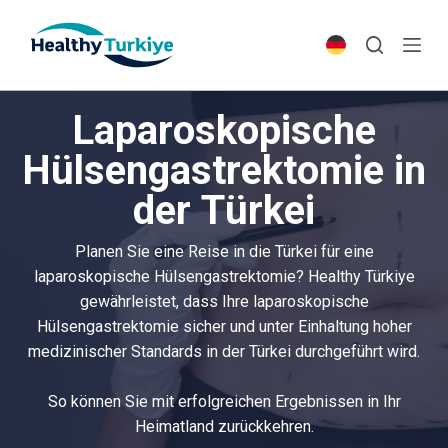
S
k
i
p
Laparoskopische
t
o
Hülsengastrektomie in
c
der Türkei
o
n
t
Planen Sie eine Reise in die Türkei für eine
e
laparoskopische Hülsengastrektomie? Healthy Türkiye
n
gewährleistet, dass Ihre laparoskopische
t
Hülsengastrektomie sicher und unter Einhaltung hoher
medizinischer Standards in der Türkei durchgeführt wird.
So können Sie mit erfolgreichen Ergebnissen in Ihr
Heimatland zurückkehren.